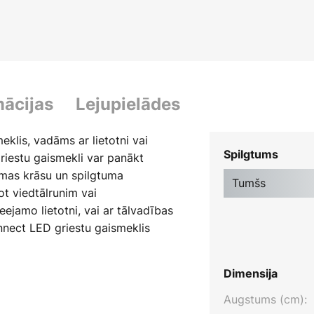
mācijas
Lejupielādes
klis, vadāms ar lietotni vai
Spilgtums
riestu gaismekli var panākt
mas krāsu un spilgtuma
Tumšs
ot viedtālrunim vai
ejamo lietotni, vai ar tālvadības
onnect LED griestu gaismeklis
var nepārtraukti regulēt no silti
 (6500 K), vai krāsainu
Dimensija
kā 16 miljoniem dažādu krāsu
aismas krāsas gaismu var
Augstums (cm):