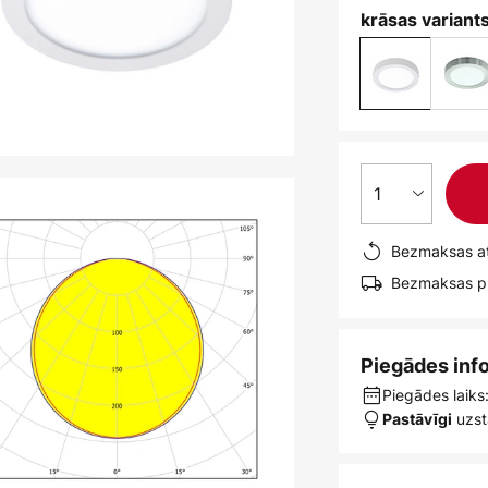
krāsas variants
1
Bezmaksas at
Bezmaksas pi
Piegādes inf
Piegādes laiks:
uzst
Pastāvīgi