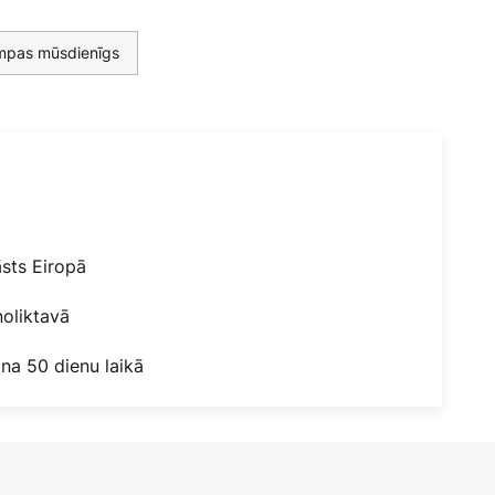
ampas mūsdienīgs
āsts Eiropā
oliktavā
na 50 dienu laikā