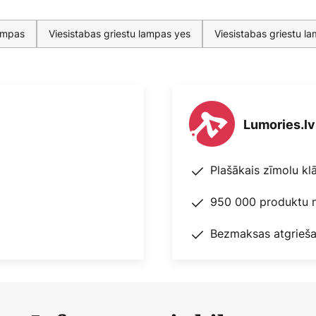
lampas
Viesistabas griestu lampas yes
Viesistabas griestu l
Lumories.lv
Plašākais zīmolu kl
950 000 produktu n
Bezmaksas atgrieša