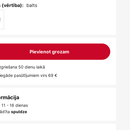
balts
 (vērtība):
Pievienot grozam
griešana 50 dienu laikā
egāde pasūtījumiem virs 69 €
ormācija
 11 - 16 dienas
ādīta
spuldze