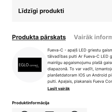
sākumu
Līdzīgi produkti
Produkta pārskats
Vairāk infor
Fueva-C - apaļš LED griestu gaisme
tālvadības pulti Ar Fueva-C LED g
mainīgu apgaismojumu plašā gais
diapazonā. To var vadīt, izmantoj
planšetdatoram IOS un Android pie
pulti. Apaļais, plakanais Fueva C
nodrošina baltu apgaismojumu, ko 
Lasīt vairāk
balta (2700 K) līdz dienas gaismai
apgaismojumu vienā no vairāk ne
Produktinformācija
nianšu. Neatkarīgi no izvēlētās g