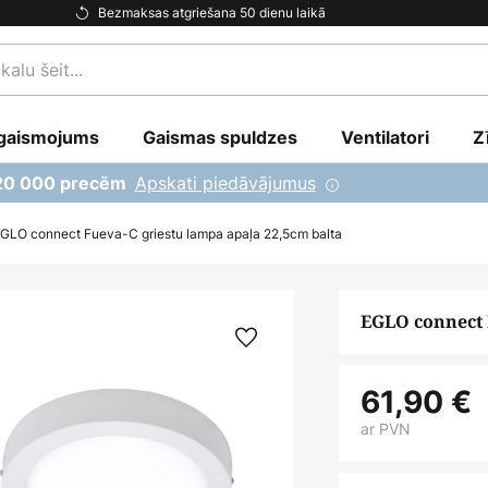
Bezmaksas atgriešana 50 dienu laikā
gaismojums
Gaismas spuldzes
Ventilatori
Z
Apskati piedāvājumus
 20 000 precēm
GLO connect Fueva-C griestu lampa apaļa 22,5cm balta
EGLO connect 
61,90 €
ar PVN