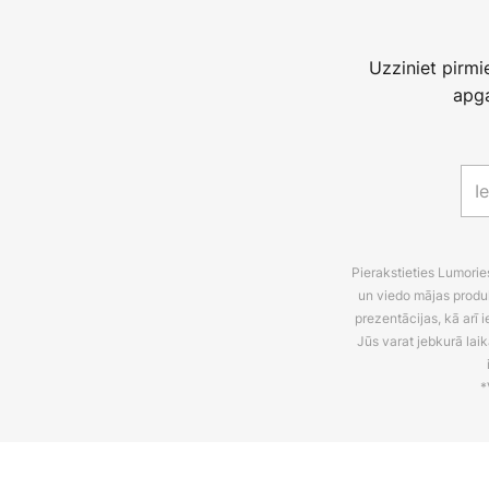
Uzziniet pirm
apga
Pierakstieties Lumori
un viedo mājas produ
prezentācijas, kā arī
Jūs varat jebkurā laik
*