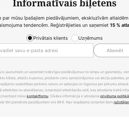
Informatīvais biļetens
ie par mūsu īpašajiem piedāvājumiem, ekskluzīvām atlaidēm
ismojuma tendencēm. Reģistrējieties un saņemiet
15 % atla
Privātais klients
Uzņēmums
Abonēt
es.lv jaunumiem un saņemiet izdevīgus piedāvājumus no lampu un gaismekļu, venti
ktu klāsta, atlaižu kuponus, produktu cenu samazinājumus vai akciju paketes, p
 iespējamo sadarbības partneru saturu un aptaujas un lūgumus par pirkumu atsa
ā atteikties no abonēšanas, izmantojot atteikšanās saiti, kas atrodama katrā info
izmantojot mūsu
kontaktformu
. Sīkāka informācija ir atrodama
privātuma politikā
Var tikt piemērots pasūtījumiem virs 99 €. Nav iespējams izmantot šiem
ražotājie