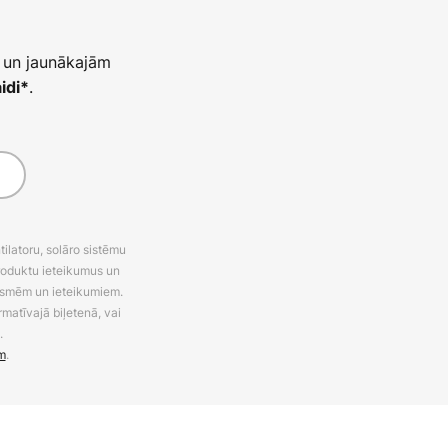
 un jaunākajām
.
idi*
latoru, solāro sistēmu
roduktu ieteikumus un
uksmēm un ieteikumiem.
rmatīvajā biļetenā, vai
.
m
.