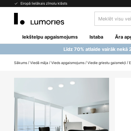
Skip
Eiropā lielākais zīmolu klāsts
to
Meklēt
Content
visu
veikalu
Iekštelpu apgaismojums
Istaba
šeit...
Āra ap
Līdz 70% atlaide vairāk nekā
Sākums
Viedā māja
Vieds apgaismojums
Viedie griestu gaismekļi
E
Iet
uz
galerijas
beigām