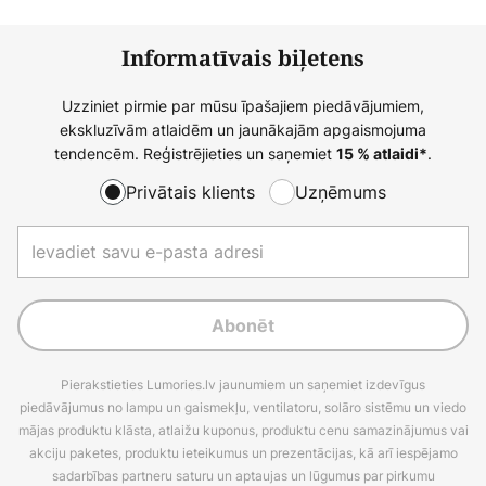
Informatīvais biļetens
Uzziniet pirmie par mūsu īpašajiem piedāvājumiem,
ekskluzīvām atlaidēm un jaunākajām apgaismojuma
tendencēm. Reģistrējieties un saņemiet
.
15 % atlaidi*
Privātais klients
Uzņēmums
Abonēt
Pierakstieties Lumories.lv jaunumiem un saņemiet izdevīgus
piedāvājumus no lampu un gaismekļu, ventilatoru, solāro sistēmu un viedo
mājas produktu klāsta, atlaižu kuponus, produktu cenu samazinājumus vai
akciju paketes, produktu ieteikumus un prezentācijas, kā arī iespējamo
sadarbības partneru saturu un aptaujas un lūgumus par pirkumu