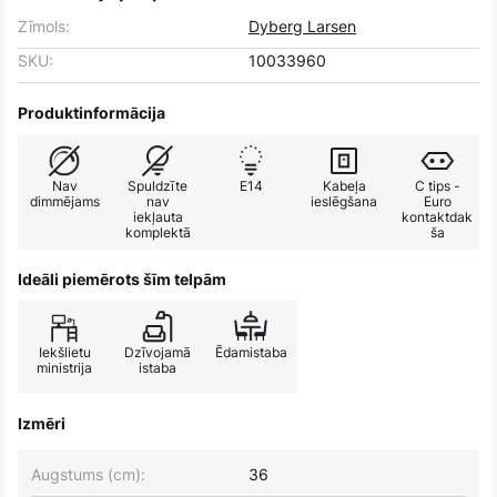
Zīmols:
Dyberg Larsen
SKU:
10033960
Produktinformācija
Nav
Spuldzīte
E14
Kabeļa
C tips -
dimmējams
nav
ieslēgšana
Euro
iekļauta
kontaktdak
komplektā
ša
Ideāli piemērots šīm telpām
Iekšlietu
Dzīvojamā
Ēdamistaba
ministrija
istaba
Izmēri
Augstums (cm):
36