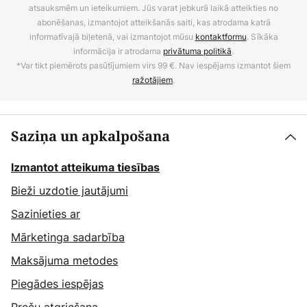
atsauksmēm un ieteikumiem. Jūs varat jebkurā laikā atteikties no
abonēšanas, izmantojot atteikšanās saiti, kas atrodama katrā
informatīvajā biļetenā, vai izmantojot mūsu
kontaktformu
. Sīkāka
informācija ir atrodama
privātuma politikā
.
*Var tikt piemērots pasūtījumiem virs 99 €. Nav iespējams izmantot šiem
ražotājiem
.
Saziņa un apkalpošana
Izmantot atteikuma tiesības
Bieži uzdotie jautājumi
Sazinieties ar
Mārketinga sadarbība
Maksājuma metodes
Piegādes iespējas