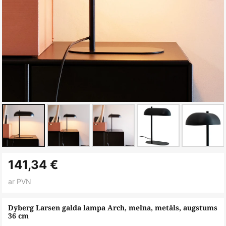
Iet
141,34 €
uz
galerijas
ar PVN
sākumu
Dyberg Larsen galda lampa Arch, melna, metāls, augstums
36 cm