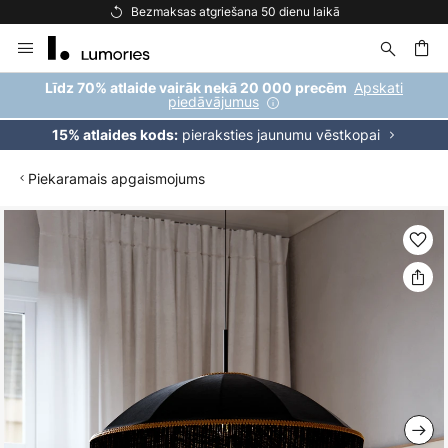
Bezmaksas atgriešana 50 dienu laikā
Skip
to
Content
ēšana
Apskati
Līdz 70% atlaide vairāk nekā 20 000 precēm
piedāvājumus
pieraksties jaunumu vēstkopai
15% atlaides kods:
Piekaramais apgaismojums
Iet
uz
galerijas
beigām