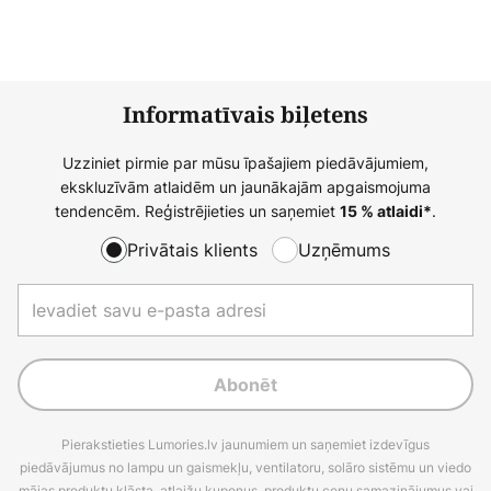
Informatīvais biļetens
Uzziniet pirmie par mūsu īpašajiem piedāvājumiem,
ekskluzīvām atlaidēm un jaunākajām apgaismojuma
tendencēm. Reģistrējieties un saņemiet
.
15 % atlaidi*
Privātais klients
Uzņēmums
Abonēt
Pierakstieties Lumories.lv jaunumiem un saņemiet izdevīgus
piedāvājumus no lampu un gaismekļu, ventilatoru, solāro sistēmu un viedo
mājas produktu klāsta, atlaižu kuponus, produktu cenu samazinājumus vai