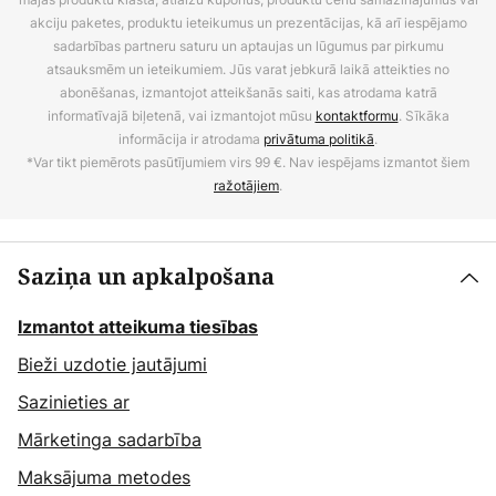
akciju paketes, produktu ieteikumus un prezentācijas, kā arī iespējamo
sadarbības partneru saturu un aptaujas un lūgumus par pirkumu
atsauksmēm un ieteikumiem. Jūs varat jebkurā laikā atteikties no
abonēšanas, izmantojot atteikšanās saiti, kas atrodama katrā
informatīvajā biļetenā, vai izmantojot mūsu
kontaktformu
. Sīkāka
informācija ir atrodama
privātuma politikā
.
*Var tikt piemērots pasūtījumiem virs 99 €. Nav iespējams izmantot šiem
ražotājiem
.
Saziņa un apkalpošana
Izmantot atteikuma tiesības
Bieži uzdotie jautājumi
Sazinieties ar
Mārketinga sadarbība
Maksājuma metodes