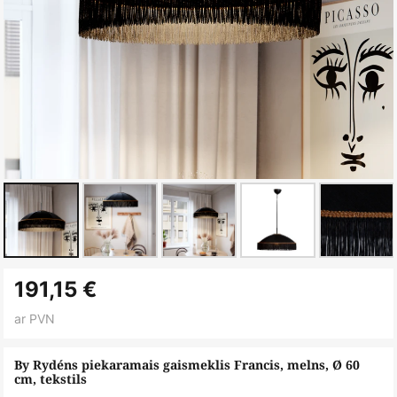
Iet
191,15 €
uz
galerijas
ar PVN
sākumu
By Rydéns piekaramais gaismeklis Francis, melns, Ø 60
cm, tekstils