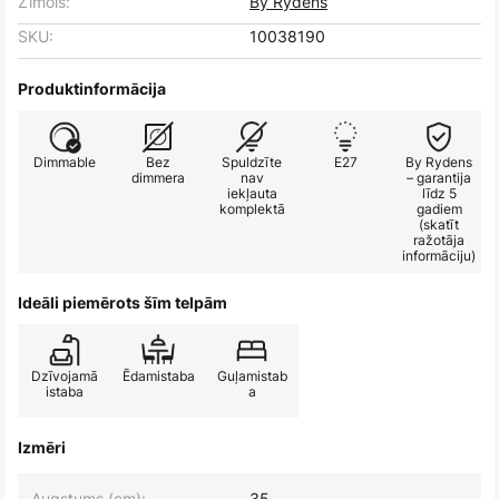
Zīmols:
By Rydéns
SKU:
10038190
Produktinformācija
Dimmable
Bez
Spuldzīte
E27
By Rydens
dimmera
nav
– garantija
iekļauta
līdz 5
komplektā
gadiem
(skatīt
ražotāja
informāciju)
Ideāli piemērots šīm telpām
Dzīvojamā
Ēdamistaba
Guļamistab
istaba
a
Izmēri
Augstums (cm):
35