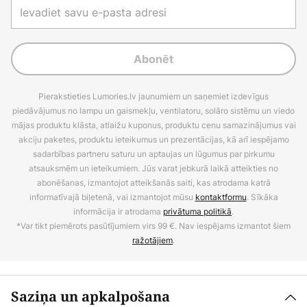
Abonēt
Pierakstieties Lumories.lv jaunumiem un saņemiet izdevīgus
piedāvājumus no lampu un gaismekļu, ventilatoru, solāro sistēmu un viedo
mājas produktu klāsta, atlaižu kuponus, produktu cenu samazinājumus vai
akciju paketes, produktu ieteikumus un prezentācijas, kā arī iespējamo
sadarbības partneru saturu un aptaujas un lūgumus par pirkumu
atsauksmēm un ieteikumiem. Jūs varat jebkurā laikā atteikties no
abonēšanas, izmantojot atteikšanās saiti, kas atrodama katrā
informatīvajā biļetenā, vai izmantojot mūsu
kontaktformu
. Sīkāka
informācija ir atrodama
privātuma politikā
.
*Var tikt piemērots pasūtījumiem virs 99 €. Nav iespējams izmantot šiem
ražotājiem
.
Saziņa un apkalpošana