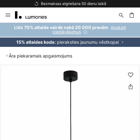
Bezmaksas atgriešana 50 dienu laikā
Skip
to
Content
ēšana
Apskati
Līdz 70% atlaide vairāk nekā 20 000 precēm
piedāvājumus
pieraksties jaunumu vēstkopai
15% atlaides kods:
Āra piekaramais apgaismojums
Iet
uz
galerijas
beigām