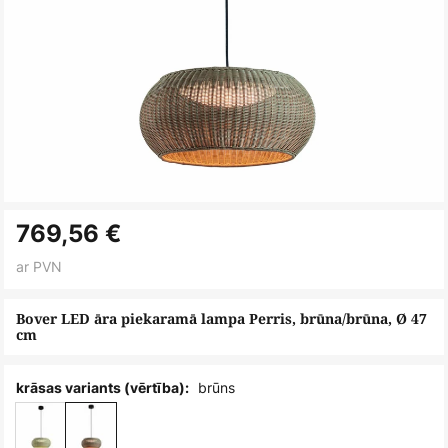
Iet
769,56 €
uz
galerijas
ar PVN
sākumu
Bover LED āra piekaramā lampa Perris, brūna/brūna, Ø 47
cm
brūns
krāsas variants (vērtība):