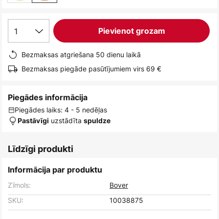
1
Pievienot grozam
Bezmaksas atgriešana 50 dienu laikā
Bezmaksas piegāde pasūtījumiem virs 69 €
Piegādes informācija
Piegādes laiks: 4 - 5 nedēļas
uzstādīta
Pastāvīgi
spuldze
Līdzīgi produkti
Informācija par produktu
Zīmols:
Bover
SKU:
10038875