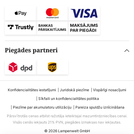
Piegādes partneri
Konfidencialitātes iestatījumi
Juridiskā piezīme
Vispārīgi nosacījumi
Sīkfaili un konfidencialitātes politika
Piezīme par akumulatoru utilizāciju
Pareiza spuldžu iznīcināšana
Pārsvītrotās cenas atbilst ražotāja ieteiktajai mazumtirdzniecības cenai.
Visās cenās iekļauts 21% PVN, piegādes izmaksas nav iekļautas.
© 2026 Lampenwelt GmbH