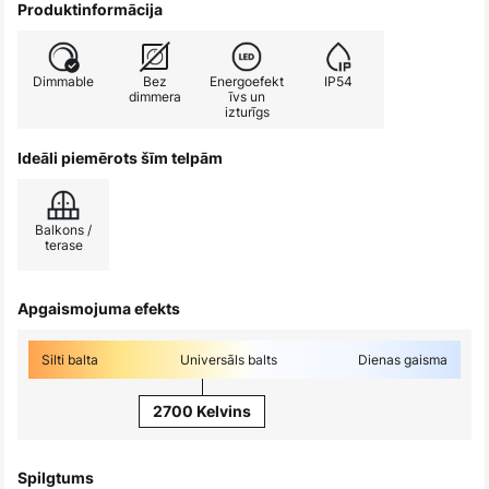
Produktinformācija
Dimmable
Bez
Energoefekt
IP54
dimmera
īvs un
izturīgs
Ideāli piemērots šīm telpām
Balkons /
terase
Apgaismojuma efekts
Silti balta
Universāls balts
Dienas gaisma
2700 Kelvins
Spilgtums