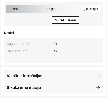
Tumšs
Bright
Ļoti spilgts
2064 Lumen
Izmēri
Augstums (cm):
21
Diametrs (cm):
47
Vairāk informācijas
Sīkāka informācija