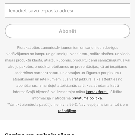
Abonēt
Pierakstieties Lumories.lv jaunumiem un saņemiet izdevīgus
piedāvājumus no lampu un gaismekļu, ventilatoru, solāro sistēmu un viedo
mājas produktu klāsta, atlaižu kuponus, produktu cenu samazinājumus vai
akciju paketes, produktu ieteikumus un prezentācijas, kā arī iespējamo
sadarbības partneru saturu un aptaujas un lūgumus par pirkumu
atsauksmēm un ieteikumiem. Jūs varat jebkurā laikā atteikties no
abonēšanas, izmantojot atteikšanās saiti, kas atrodama katrā
informatīvajā biļetenā, vai izmantojot mūsu
kontaktformu
. Sīkāka
informācija ir atrodama
privātuma politikā
.
*Var tikt piemērots pasūtījumiem virs 99 €. Nav iespējams izmantot šiem
ražotājiem
.