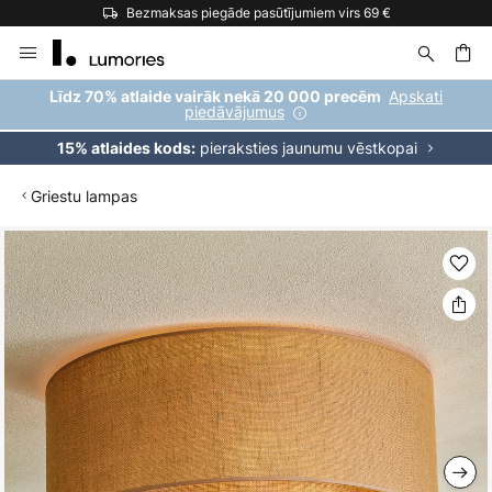
Bezmaksas piegāde pasūtījumiem virs 69 €
Skip
to
Content
ēšana
Apskati
Līdz 70% atlaide vairāk nekā 20 000 precēm
piedāvājumus
pieraksties jaunumu vēstkopai
15% atlaides kods:
Griestu lampas
Iet
uz
galerijas
beigām