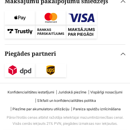
Maksājumu pakalpojumu sniedzējs
Piegādes partneri
Konfidencialitātes iestatījumi
Juridiskā piezīme
Vispārīgi nosacījumi
Sīkfaili un konfidencialitātes politika
Piezīme par akumulatoru utilizāciju
Pareiza spuldžu iznīcināšana
Pārsvītrotās cenas atbilst ražotāja ieteiktajai mazumtirdzniecības cenai.
Visās cenās iekļauts 21% PVN, piegādes izmaksas nav iekļautas.