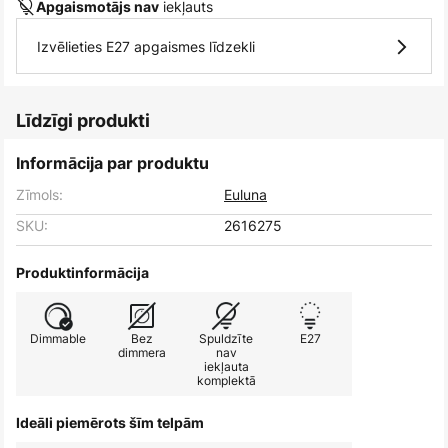
iekļauts
Apgaismotājs nav
Izvēlieties E27 apgaismes līdzekli
Līdzīgi produkti
Informācija par produktu
Zīmols:
Euluna
SKU:
2616275
Produktinformācija
Dimmable
Bez
Spuldzīte
E27
dimmera
nav
iekļauta
komplektā
Ideāli piemērots šīm telpām