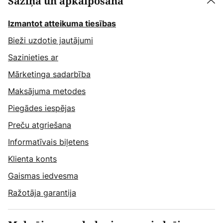
Saziņa un apkalpošana
Izmantot atteikuma tiesības
Bieži uzdotie jautājumi
Sazinieties ar
Mārketinga sadarbība
Maksājuma metodes
Piegādes iespējas
Preču atgriešana
Informatīvais biļetens
Klienta konts
Gaismas iedvesma
Ražotāja garantija