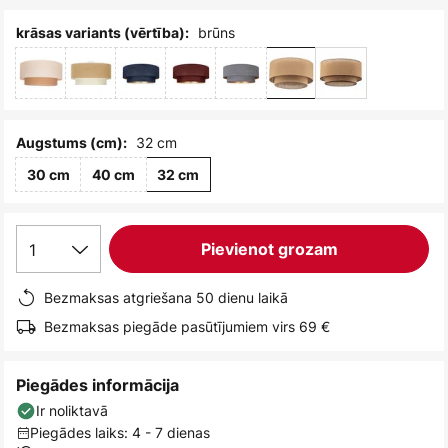
brūns
krāsas variants (vērtība):
32 cm
Augstums (cm):
30 cm
40 cm
32 cm
1
Pievienot grozam
Bezmaksas atgriešana 50 dienu laikā
Bezmaksas piegāde pasūtījumiem virs 69 €
Piegādes informācija
Ir noliktavā
Piegādes laiks: 4 - 7 dienas