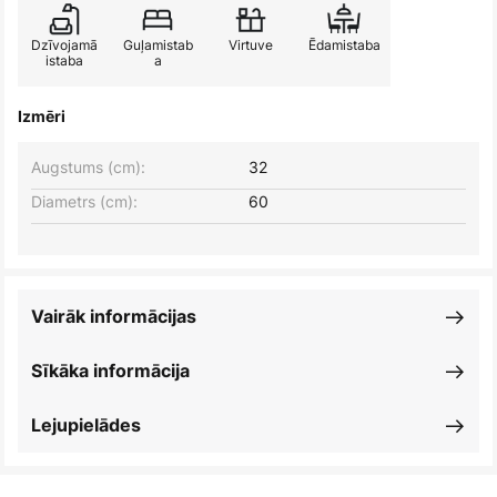
Dzīvojamā
Guļamistab
Virtuve
Ēdamistaba
istaba
a
Izmēri
Augstums (cm):
32
Diametrs (cm):
60
Vairāk informācijas
Sīkāka informācija
Lejupielādes