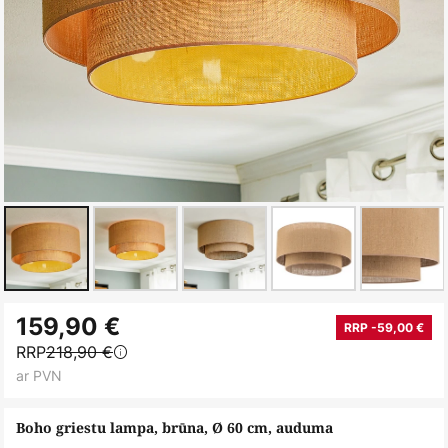
Iet
159,90 €
uz
RRP -59,00 €
RRP
218,90 €
galerijas
ar PVN
sākumu
Boho griestu lampa, brūna, Ø 60 cm, auduma