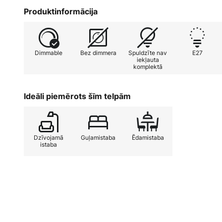
dzīves koncepcijā vai mēbelēs ar daudz koka un ādas
Produktinformācija
gaumīgs universāls risinājums dzīves un darba telpā
Dimmable
Bez dimmera
Spuldzīte nav
E27
iekļauta
komplektā
Ideāli piemērots šīm telpām
Dzīvojamā
Guļamistaba
Ēdamistaba
istaba