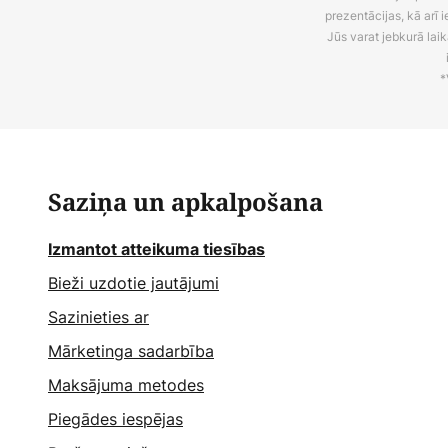
prezentācijas, kā arī
Jūs varat jebkurā laik
*
Saziņa un apkalpošana
Izmantot atteikuma tiesības
Bieži uzdotie jautājumi
Sazinieties ar
Mārketinga sadarbība
Maksājuma metodes
Piegādes iespējas