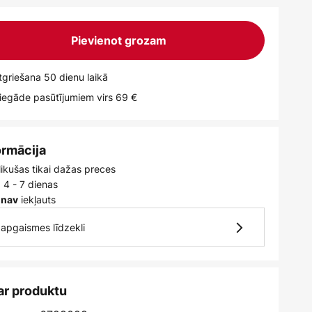
Pievienot grozam
griešana 50 dienu laikā
egāde pasūtījumiem virs 69 €
ormācija
likušas tikai dažas preces
 4 - 7 dienas
iekļauts
 nav
7 apgaismes līdzekli
ar produktu