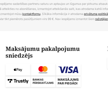
 iespējamo sadarbības partneru saturu un aptaujas un lūgumus par pirkumu atsa
ā atteikties no abonēšanas, izmantojot atteikšanās saiti, kas atrodama katrā info
izmantojot mūsu
kontaktformu
. Sīkāka informācija ir atrodama
privātuma politikā
Var tikt piemērots pasūtījumiem virs 99 €. Nav iespējams izmantot šiem
ražotājie
Maksājumu pakalpojumu
sniedzējs