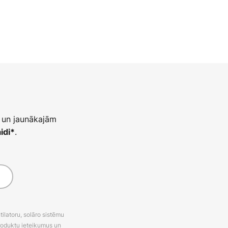
 un jaunākajām
.
idi*
latoru, solāro sistēmu
roduktu ieteikumus un