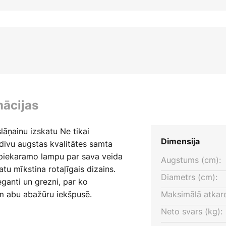
mācijas
lāņainu izskatu Ne tikai
Dimensija
divu augstas kvalitātes samta
 piekaramo lampu par sava veida
Augstums (cm):
u mīkstina rotaļīgais dizains.
Diametrs (cm):
eganti un grezni, par ko
em abu abažūru iekšpusē.
Maksimālā atkare
ekstravagantā griestu
Neto svars (kg):
 tā, vai tas iederas industriālā