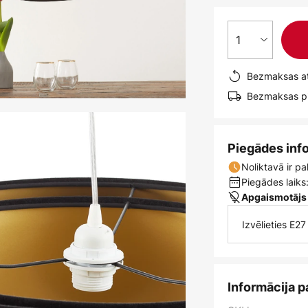
1
Bezmaksas at
Bezmaksas pi
Piegādes inf
Noliktavā ir pa
Piegādes laiks:
Apgaismotājs
Izvēlieties E2
Informācija p