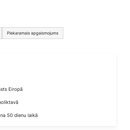
Piekaramais apgaismojums
āsts Eiropā
oliktavā
na 50 dienu laikā