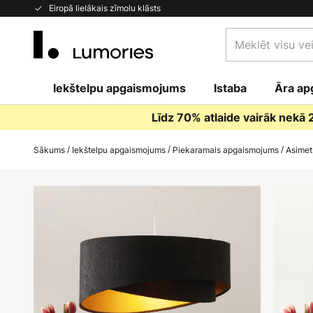
Skip
Eiropā lielākais zīmolu klāsts
to
Meklēt
Content
visu
veikalu
Iekštelpu apgaismojums
Istaba
šeit...
Āra ap
Līdz 70% atlaide vairāk nekā
Sākums
Iekštelpu apgaismojums
Piekaramais apgaismojums
Asimet
Iet
uz
galerijas
beigām