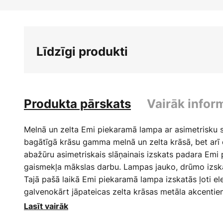
Iet
uz
galerijas
sākumu
Līdzīgi produkti
Produkta pārskats
Vairāk infor
Melnā un zelta Emi piekaramā lampa ar asimetrisku s
bagātīgā krāsu gamma melnā un zelta krāsā, bet arī 
abažūru asimetriskais slāņainais izskats padara Emi
gaismekļa mākslas darbu. Lampas jauko, drūmo izskat
Tajā pašā laikā Emi piekaramā lampa izskatās ļoti el
galvenokārt jāpateicas zelta krāsas metāla akcenti
Modernā, caurspīdīgā kabeļa vadotne arī veicina šī 
Lasīt vairāk
juvelierizstrādājuma harmonisko dizainu. Neatkarīgi no