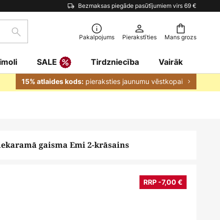
Bezmaksas piegāde pasūtījumiem virs 69 €
Meklēšana
Pakalpojums
Pierakstīties
Mans grozs
īmoli
SALE
Tirdzniecība
Vairāk
pieraksties jaunumu vēstkopai
15% atlaides kods:
iekaramā gaisma Emi 2-krāsains
RRP -7,00 €