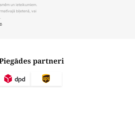
uksmēm un ieteikumiem.
rmatīvajā biļetenā, vai
.
m
.
Piegādes partneri