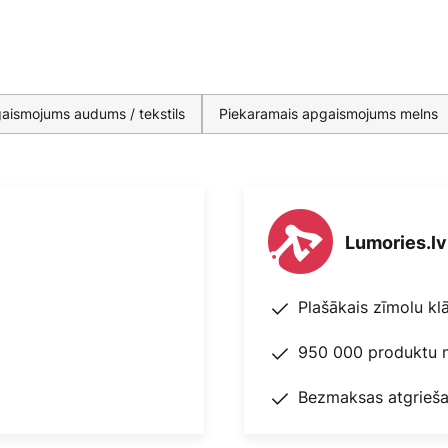
aismojums audums / tekstils
Piekaramais apgaismojums melns
Lumories.lv
Plašākais zīmolu kl
950 000 produktu n
Bezmaksas atgrieša