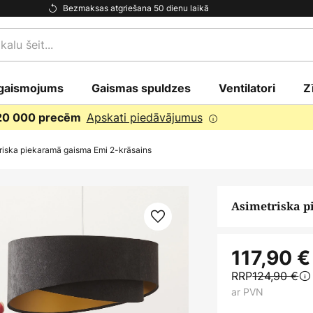
Bezmaksas atgriešana 50 dienu laikā
gaismojums
Gaismas spuldzes
Ventilatori
Z
Apskati piedāvājumus
 20 000 precēm
riska piekaramā gaisma Emi 2-krāsains
Asimetriska p
117,90 €
RRP
124,90 €
ar PVN