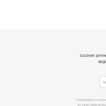
Uzziniet pirm
apga
Pierakstieties Lumori
un viedo mājas produ