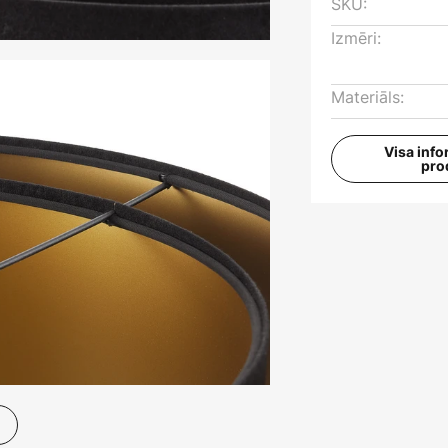
SKU:
Izmēri:
Materiāls:
Visa info
pro