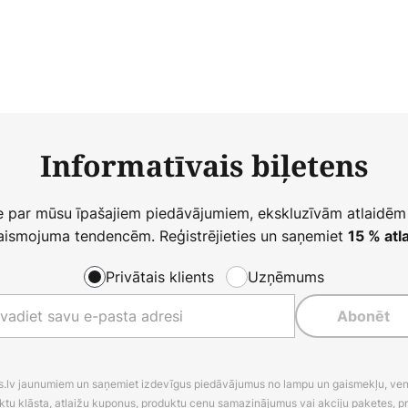
Informatīvais biļetens
ie par mūsu īpašajiem piedāvājumiem, ekskluzīvām atlaidēm
ismojuma tendencēm. Reģistrējieties un saņemiet
15 % atla
Privātais klients
Uzņēmums
Abonēt
es.lv jaunumiem un saņemiet izdevīgus piedāvājumus no lampu un gaismekļu, venti
ktu klāsta, atlaižu kuponus, produktu cenu samazinājumus vai akciju paketes, p