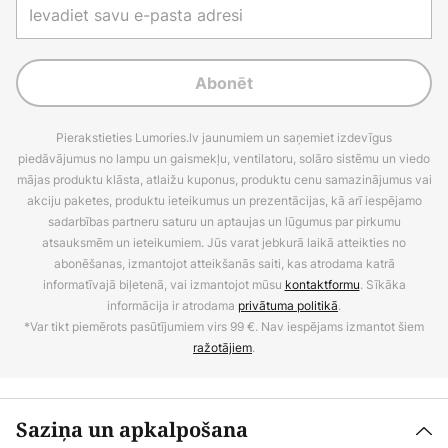
Abonēt
Pierakstieties Lumories.lv jaunumiem un saņemiet izdevīgus
piedāvājumus no lampu un gaismekļu, ventilatoru, solāro sistēmu un viedo
mājas produktu klāsta, atlaižu kuponus, produktu cenu samazinājumus vai
akciju paketes, produktu ieteikumus un prezentācijas, kā arī iespējamo
sadarbības partneru saturu un aptaujas un lūgumus par pirkumu
atsauksmēm un ieteikumiem. Jūs varat jebkurā laikā atteikties no
abonēšanas, izmantojot atteikšanās saiti, kas atrodama katrā
informatīvajā biļetenā, vai izmantojot mūsu
kontaktformu
. Sīkāka
informācija ir atrodama
privātuma politikā
.
*Var tikt piemērots pasūtījumiem virs 99 €. Nav iespējams izmantot šiem
ražotājiem
.
Saziņa un apkalpošana