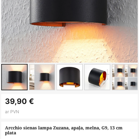
Iet
39,90 €
uz
galerijas
ar PVN
sākumu
Arcchio sienas lampa Zuzana, apaļa, melna, G9, 13 cm
plata