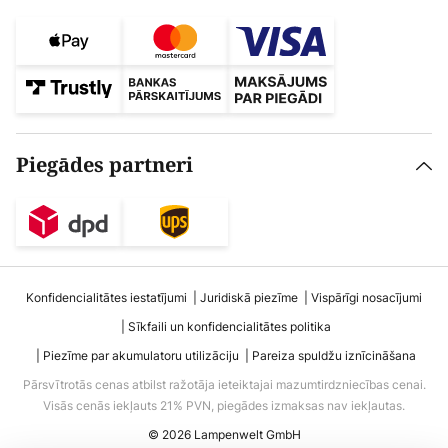
Piegādes partneri
Konfidencialitātes iestatījumi
Juridiskā piezīme
Vispārīgi nosacījumi
Sīkfaili un konfidencialitātes politika
Piezīme par akumulatoru utilizāciju
Pareiza spuldžu iznīcināšana
Pārsvītrotās cenas atbilst ražotāja ieteiktajai mazumtirdzniecības cenai.
Visās cenās iekļauts 21% PVN, piegādes izmaksas nav iekļautas.
© 2026 Lampenwelt GmbH