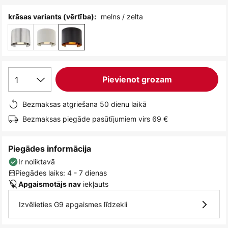
melns / zelta
krāsas variants (vērtība):
1
Pievienot grozam
Bezmaksas atgriešana 50 dienu laikā
Bezmaksas piegāde pasūtījumiem virs 69 €
Piegādes informācija
Ir noliktavā
Piegādes laiks: 4 - 7 dienas
iekļauts
Apgaismotājs nav
Izvēlieties G9 apgaismes līdzekli