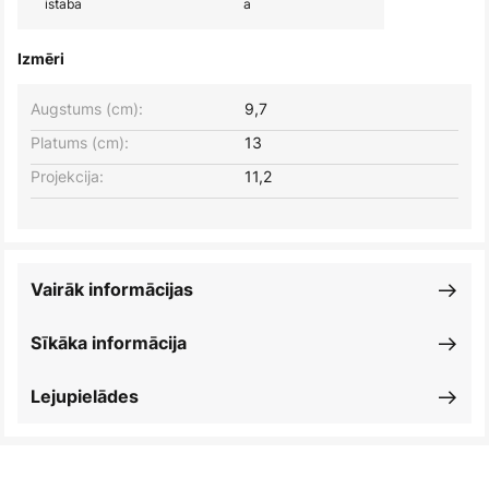
istaba
a
Izmēri
Augstums (cm):
9,7
Platums (cm):
13
Projekcija:
11,2
Vairāk informācijas
Sīkāka informācija
Lejupielādes