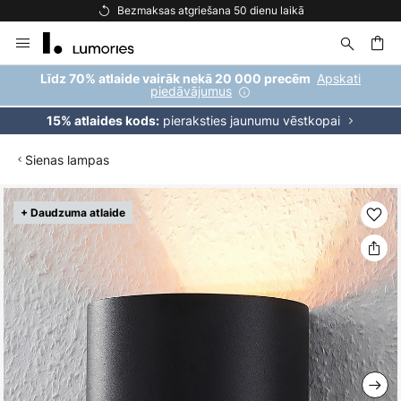
Bezmaksas atgriešana 50 dienu laikā
Skip
to
Content
ēšana
Apskati
Līdz 70% atlaide vairāk nekā 20 000 precēm
piedāvājumus
pieraksties jaunumu vēstkopai
15% atlaides kods:
Sienas lampas
Iet
+ Daudzuma atlaide
uz
galerijas
beigām