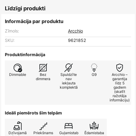
Līdzīgi produkti
Informācija par produktu
Zīmols:
Arcchio
SKU:
9621852
Produktinformācija
Dimmable
Bez
Spuldzīte
G9
Arcchio –
dimmera
nav
garantija
iekļauta
līdz 5
komplektā
gadiem
(skatīt
ražotāja
informāciju)
Ideāli piemērots šīm telpām
Dzīvojamā
Priekšnams
Guļamistab
Ēdamistaba