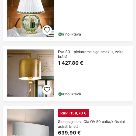
Ir noliktavā
Eva S3 1 piekaramais gaismeklis, zelta
krāsā
1 427,80 €
Ir noliktavā
RRP -158,70 €
Sienas gaisma Ola OV 50 balta/krāsaini
auksti kristāli
639,90 €