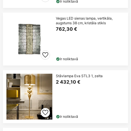
Ir noliktavā
Vegas LED sienas lampa, vertikāla,
augstums 38 cm, kristāla stikls
762,30 €
Ir noliktavā
Stāvlampa Eva STL3 1, zelta
2 432,10 €
Ir noliktavā