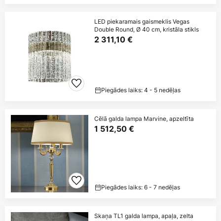
LED piekaramais gaismeklis Vegas
Double Round, Ø 40 cm, kristāla stikls
2 311,10 €
Piegādes laiks: 4 - 5 nedēļas
Cēlā galda lampa Marvine, apzeltīta
1 512,50 €
Piegādes laiks: 6 - 7 nedēļas
Skaņa TL1 galda lampa, apaļa, zelta