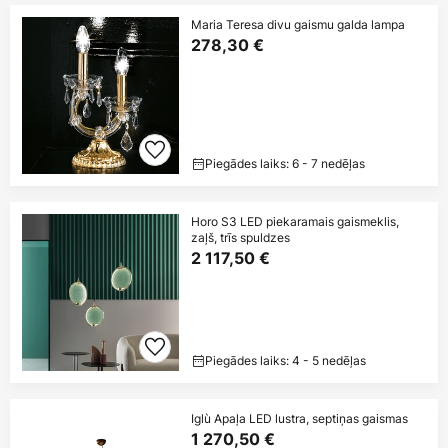
Maria Teresa divu gaismu galda lampa
278,30 €
Piegādes laiks: 6 - 7 nedēļas
Horo S3 LED piekaramais gaismeklis,
zaļš, trīs spuldzes
2 117,50 €
Piegādes laiks: 4 - 5 nedēļas
Iglù Apaļa LED lustra, septiņas gaismas
1 270,50 €