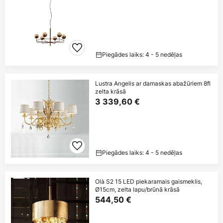
Piegādes laiks: 4 - 5 nedēļas
Lustra Angelis ar damaskas abažūriem 8fl
zelta krāsā
3 339,60 €
Piegādes laiks: 4 - 5 nedēļas
Olà S2 15 LED piekaramais gaismeklis,
Ø15cm, zelta lapu/brūnā krāsā
544,50 €