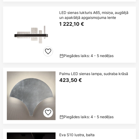
LED sienas lukturis A65, misiņa, augšējā
un apakšējā apgaismojuma lente
1 222,10 €
Piegādes laiks: 4 - 5 nedēļas
Palmu LED sienas lampa, sudraba krāsā
423,50 €
Piegādes laiks: 4 - 5 nedēļas
Eva S10 lustra, balta