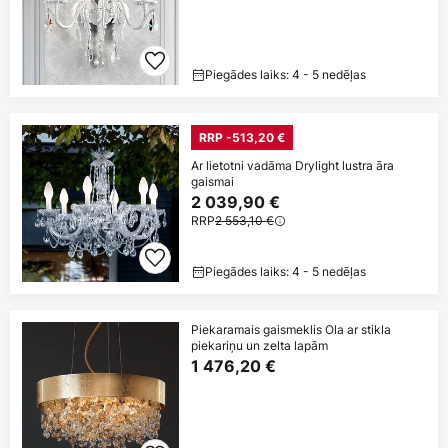
Piegādes laiks: 4 - 5 nedēļas
RRP -513,20 €
Ar lietotni vadāma Drylight lustra āra
gaismai
2 039,90 €
RRP
2 553,10 €
Piegādes laiks: 4 - 5 nedēļas
Piekaramais gaismeklis Ola ar stikla
piekariņu un zelta lapām
1 476,20 €