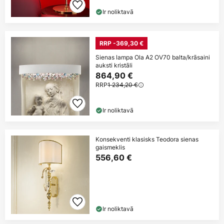
Ir noliktavā
RRP -369,30 €
Sienas lampa Ola A2 OV70 balta/krāsaini
auksti kristāli
864,90 €
RRP
1 234,20 €
Ir noliktavā
Konsekventi klasisks Teodora sienas
gaismeklis
556,60 €
Ir noliktavā