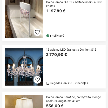
Galda lampa Ola TL2 balta/krāsaini auksti
kristāli
1 197,89 €
Ir noliktavā
12 gaismu LED āra lustra Drylight S12
2 770,90 €
Piegādes laiks: 6 - 7 nedēļas
Galda lampa Sarafine, balta/zelta, Pongé
abažūrs, augstums 41 cm
556,60 €