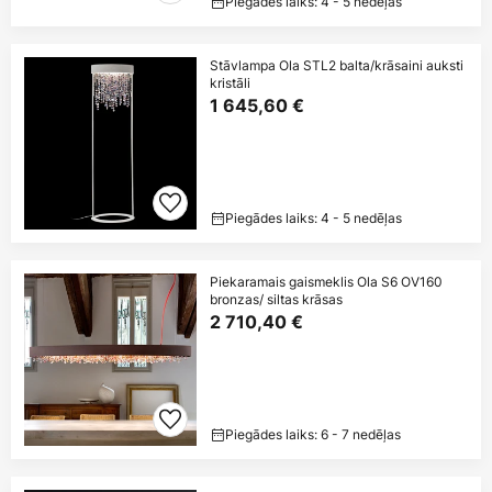
Piegādes laiks: 4 - 5 nedēļas
Stāvlampa Ola STL2 balta/krāsaini auksti
kristāli
1 645,60 €
Piegādes laiks: 4 - 5 nedēļas
Piekaramais gaismeklis Ola S6 OV160
bronzas/ siltas krāsas
2 710,40 €
Piegādes laiks: 6 - 7 nedēļas