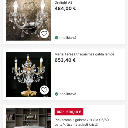
Drylight A2
484,00 €
Ir noliktavā
Maria Teresa trīsgaismas galda lampa
653,40 €
Ir noliktavā
RRP -590,10 €
Piekaramais gaismeklis Ola S6/60
balta/krāsaina auksti kristāli