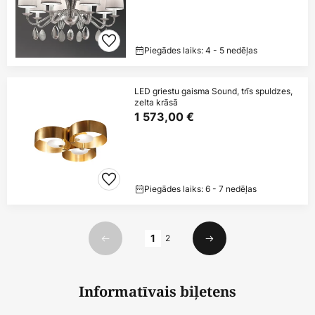
Piegādes laiks: 4 - 5 nedēļas
LED griestu gaisma Sound, trīs spuldzes,
zelta krāsā
1 573,00 €
Piegādes laiks: 6 - 7 nedēļas
Lapa
1
2
Iepriekšējais
Nākamais
Informatīvais biļetens