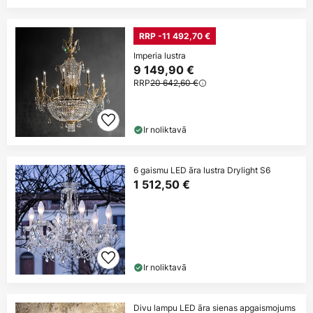
RRP -11 492,70 €
Imperia lustra
9 149,90 €
RRP
20 642,60 €
Ir noliktavā
6 gaismu LED āra lustra Drylight S6
1 512,50 €
Ir noliktavā
Divu lampu LED āra sienas apgaismojums