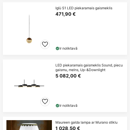
Iglù S1 LED piekaramais gaismeklis
471,90 €
Ir noliktavā
LED piekaramais gaismeklis Sound, piecu
gaismu, melns, Up-&Downlight
5 082,00 €
Ir noliktavā
Maureen galda lampa ar Murano stiklu
1 028,50 €