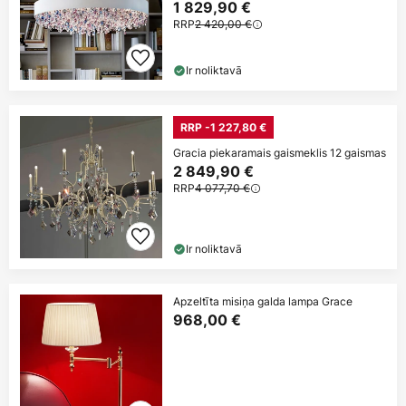
1 829,90 €
RRP
2 420,00 €
Ir noliktavā
RRP -1 227,80 €
Gracia piekaramais gaismeklis 12 gaismas
2 849,90 €
RRP
4 077,70 €
Ir noliktavā
Apzeltīta misiņa galda lampa Grace
968,00 €