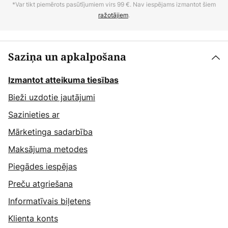
*Var tikt piemērots pasūtījumiem virs 99 €. Nav iespējams izmantot šiem
ražotājiem
.
Saziņa un apkalpošana
Izmantot atteikuma tiesības
Bieži uzdotie jautājumi
Sazinieties ar
Mārketinga sadarbība
Maksājuma metodes
Piegādes iespējas
Preču atgriešana
Informatīvais biļetens
Klienta konts