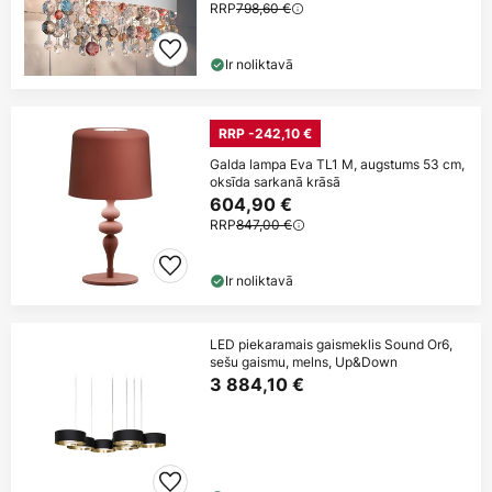
RRP
798,60 €
Ir noliktavā
RRP -242,10 €
Galda lampa Eva TL1 M, augstums 53 cm,
oksīda sarkanā krāsā
604,90 €
RRP
847,00 €
Ir noliktavā
LED piekaramais gaismeklis Sound Or6,
sešu gaismu, melns, Up&Down
3 884,10 €