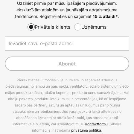
Uzziniet pirmie par mūsu īpašajiem piedāvājumiem,
ekskluzīvām atlaidēm un jaunākajām apgaismojuma
tendencēm. Reģistrējieties un saņemiet
.
15 % atlaidi*
Privātais klients
Uzņēmums
Abonēt
Pierakstieties Lumories.lv jaunumiem un saņemiet izdevīgus
piedāvājumus no lampu un gaismekļu, ventilatoru, solāro sistēmu un viedo
mājas produktu klāsta, atlaižu kuponus, produktu cenu samazinājumus vai
akciju paketes, produktu ieteikumus un prezentācijas, kā arī iespējamo
sadarbības partneru saturu un aptaujas un lūgumus par pirkumu
atsauksmēm un ieteikumiem. Jūs varat jebkurā laikā atteikties no
abonēšanas, izmantojot atteikšanās saiti, kas atrodama katrā
informatīvajā biļetenā, vai izmantojot mūsu
kontaktformu
. Sīkāka
informācija ir atrodama
privātuma politikā
.