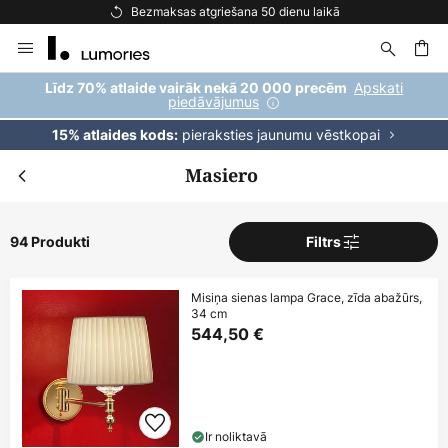
Bezmaksas piegāde pasūtījumiem virs 69 €
Skip
to
Content
ēšana
Apskati
Līdz 70% atlaide vairāk nekā 20 000 precēm
piedāvājumus
pieraksties jaunumu vēstkopai
15% atlaides kods:
Masiero
94 Produkti
Filtrs
Misiņa sienas lampa Grace, zīda abažūrs,
34 cm
544,50 €
Ir noliktavā