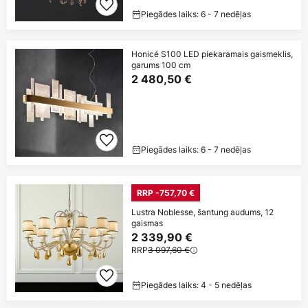
Piegādes laiks: 6 - 7 nedēļas
Honicé S100 LED piekaramais gaismeklis,
garums 100 cm
2 480,50 €
Piegādes laiks: 6 - 7 nedēļas
RRP -757,70 €
Lustra Noblesse, šantung audums, 12
gaismas
2 339,90 €
RRP
3 097,60 €
Piegādes laiks: 4 - 5 nedēļas