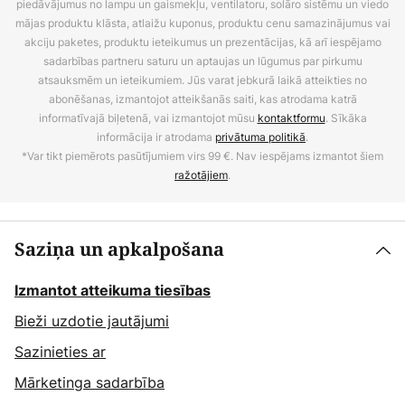
piedāvājumus no lampu un gaismekļu, ventilatoru, solāro sistēmu un viedo
mājas produktu klāsta, atlaižu kuponus, produktu cenu samazinājumus vai
akciju paketes, produktu ieteikumus un prezentācijas, kā arī iespējamo
sadarbības partneru saturu un aptaujas un lūgumus par pirkumu
atsauksmēm un ieteikumiem. Jūs varat jebkurā laikā atteikties no
abonēšanas, izmantojot atteikšanās saiti, kas atrodama katrā
informatīvajā biļetenā, vai izmantojot mūsu
kontaktformu
. Sīkāka
informācija ir atrodama
privātuma politikā
.
*Var tikt piemērots pasūtījumiem virs 99 €. Nav iespējams izmantot šiem
ražotājiem
.
Saziņa un apkalpošana
Izmantot atteikuma tiesības
Bieži uzdotie jautājumi
Sazinieties ar
Mārketinga sadarbība