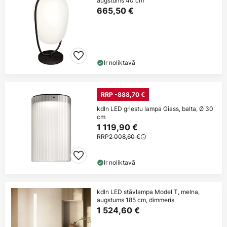
augstums 40 cm
665,50 €
Ir noliktavā
RRP -888,70 €
kdln LED griestu lampa Giass, balta, Ø 30
cm
1 119,90 €
RRP
2 008,60 €
Ir noliktavā
kdln LED stāvlampa Model T, melna,
augstums 185 cm, dimmeris
1 524,60 €