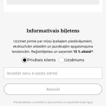
Informatīvais biļetens
Uzziniet pirmie par mūsu īpašajiem piedāvājumiem,
ekskluzīvām atlaidēm un jaunākajām apgaismojuma
tendencēm. Reģistrējieties un saņemiet
.
15 % atlaidi*
Privātais klients
Uzņēmums
Abonēt
Pierakstieties Lumories.lv jaunumiem un saņemiet izdevīgus