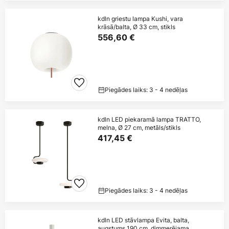
kdln griestu lampa Kushi, vara
krāsā/balta, Ø 33 cm, stikls
556,60 €
Piegādes laiks: 3 - 4 nedēļas
kdln LED piekaramā lampa TRATTO,
melna, Ø 27 cm, metāls/stikls
417,45 €
Piegādes laiks: 3 - 4 nedēļas
kdln LED stāvlampa Evita, balta,
augstums 190 cm, dimmerējama