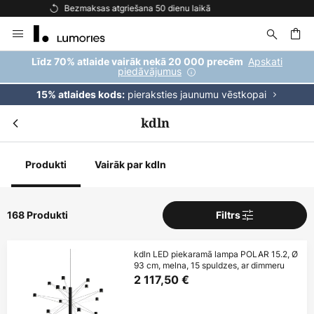
Bezmaksas piegāde pasūtījumiem virs 69 €
Skip
to
Content
ēšana
Apskati
Līdz 70% atlaide vairāk nekā 20 000 precēm
piedāvājumus
pieraksties jaunumu vēstkopai
15% atlaides kods:
kdln
Produkti
Vairāk par kdln
168 Produkti
Filtrs
kdln LED piekaramā lampa POLAR 15.2, Ø
93 cm, melna, 15 spuldzes, ar dimmeru
2 117,50 €