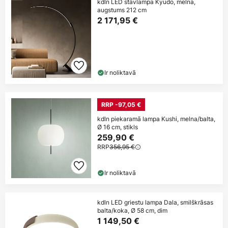
kdln LED stāvlampa Kyudo, melna,
augstums 212 cm
2 171,95 €
Ir noliktavā
RRP -97,05 €
kdln piekaramā lampa Kushi, melna/balta,
Ø 16 cm, stikls
259,90 €
RRP
356,95 €
Ir noliktavā
kdln LED griestu lampa Dala, smilškrāsas
balta/koka, Ø 58 cm, dim
1 149,50 €