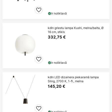
Ir noliktavā
kdln griestu lampa Kushi, melna/balta, Ø
16 cm, stikls
332,75 €
Ir noliktavā
kdln LED dizainera piekaramā lampa
Sling, 2700 K, 1-fl., melna
145,20 €
Ir noliktavā