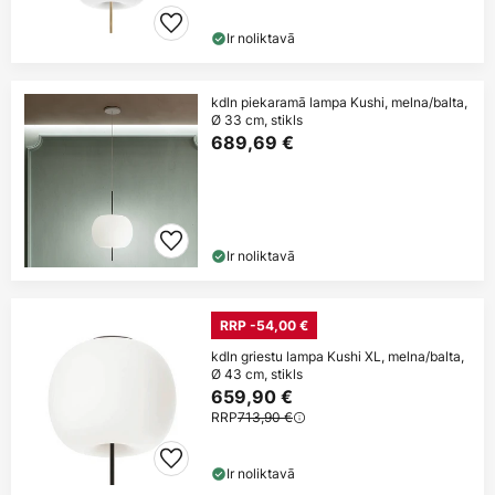
Ir noliktavā
kdln piekaramā lampa Kushi, melna/balta,
Ø 33 cm, stikls
689,69 €
Ir noliktavā
RRP -54,00 €
kdln griestu lampa Kushi XL, melna/balta,
Ø 43 cm, stikls
659,90 €
RRP
713,90 €
Ir noliktavā