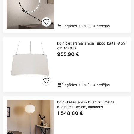
Piegādes laiks: 3 - 4 nedēļas
kdln piekaramā lampa Tripod, balta, Ø 55
cm, tekstils
955,90 €
Piegādes laiks: 3 - 4 nedēļas
kdln Grīdas lampa Kushi XL, melna,
augstums 185 cm, dimmeris
1 548,80 €