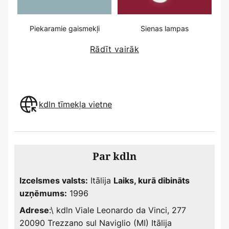
Piekaramie gaismekļi
Sienas lampas
Rādīt vairāk
kdln tīmekļa vietne
Par kdln
Itālija
Izcelsmes valsts:
Laiks, kurā dibināts
1996
uzņēmums:
:\ kdln Viale Leonardo da Vinci, 277
Adrese
20090 Trezzano sul Naviglio (MI) Itālija