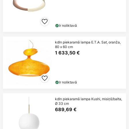
Ir noliktavā
kdln piekaramā lampa E.T.A. Sat, oranža,
80 x 60 cm
1 633,50 €
Ir noliktavā
kdln piekaramā lampa Kushi, misiņš/balta,
Ø 33 cm
689,69 €