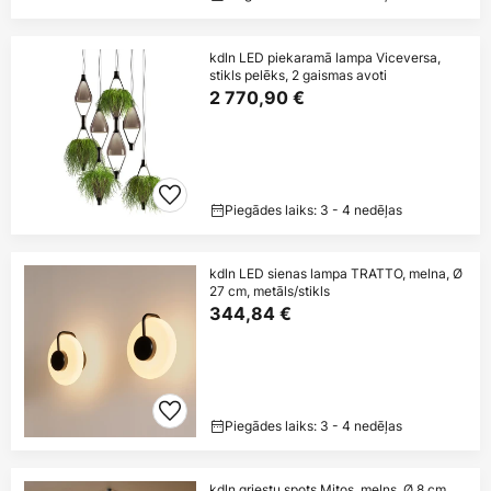
kdln LED piekaramā lampa Viceversa,
stikls pelēks, 2 gaismas avoti
2 770,90 €
Piegādes laiks: 3 - 4 nedēļas
kdln LED sienas lampa TRATTO, melna, Ø
27 cm, metāls/stikls
344,84 €
Piegādes laiks: 3 - 4 nedēļas
kdln griestu spots Mitos, melns, Ø 8 cm,