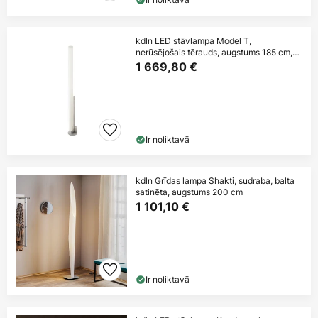
kdln LED stāvlampa Model T,
nerūsējošais tērauds, augstums 185 cm,
dimmeris
1 669,80 €
Ir noliktavā
kdln Grīdas lampa Shakti, sudraba, balta
satinēta, augstums 200 cm
1 101,10 €
Ir noliktavā