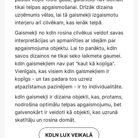
tikai telpas apgaismošanai. Drīzāk dizaina
uzņēmums vēlas, lai tā gaismekļi izgaismotu
interjeru arī cilvēkam, kas ienāk telpā.
Gaismekļi no kdln rosina cilvēkus veidot savas
interpretācijas un apmainīties ar idejām par
apgaismojuma objektu. Lai to panāktu, kdln
savos dizainos ne tikai seko laikmeta gaumei.
kdln gaismekļiem nav pat "kaut kā kopīga".
Vienīgais, kas visiem kdln gaismekļiem ir
kopīgs - un tas padara tos uzreiz
atpazīstamus pazinējiem - ir to individualitāte.
kdln gaismekļi ir dizaina objekti, kas, protams,
nodrošina optimālu telpas apgaismojumu, bet
galvenokārt ir veidoti kā objekti, kas uzrunā
skatītāju un rosina domāt.
KDLN LUX VEIKALĀ