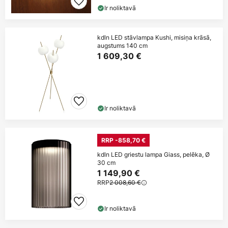
Ir noliktavā
kdln LED stāvlampa Kushi, misiņa krāsā,
augstums 140 cm
1 609,30 €
Ir noliktavā
RRP -858,70 €
kdln LED griestu lampa Giass, pelēka, Ø
30 cm
1 149,90 €
RRP
2 008,60 €
Ir noliktavā