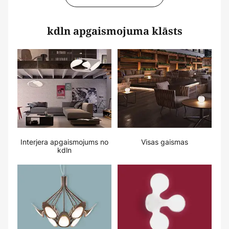
kdln apgaismojuma klāsts
Interjera apgaismojums no
Visas gaismas
kdln