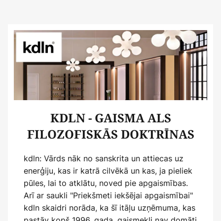
KDLN - GAISMA ALS
FILOZOFISKĀS DOKTRĪNAS
kdln: Vārds nāk no sanskrita un attiecas uz
enerģiju, kas ir katrā cilvēkā un kas, ja pieliek
pūles, lai to atklātu, noved pie apgaismības.
Arī ar saukli "Priekšmeti iekšējai apgaismībai"
kdln skaidri norāda, ka šī itāļu uzņēmuma, kas
pastāv kopš 1996. gada, gaismekļi nav domāti