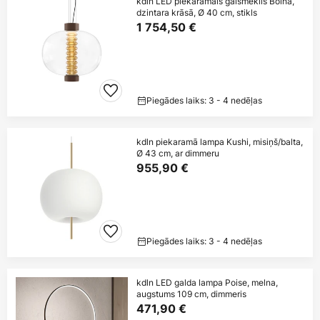
kdln LED piekaramais gaismeklis Bolha,
dzintara krāsā, Ø 40 cm, stikls
1 754,50 €
Piegādes laiks: 3 - 4 nedēļas
kdln piekaramā lampa Kushi, misiņš/balta,
Ø 43 cm, ar dimmeru
955,90 €
Piegādes laiks: 3 - 4 nedēļas
kdln LED galda lampa Poise, melna,
augstums 109 cm, dimmeris
471,90 €