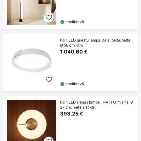
Ir noliktavā
kdln LED griestu lampa Dala, balta/balta,
Ø 58 cm, dim
1 040,60 €
Ir noliktavā
kdln LED sienas lampa TRATTO, misiņš, Ø
27 cm, metāls/stikls
393,25 €