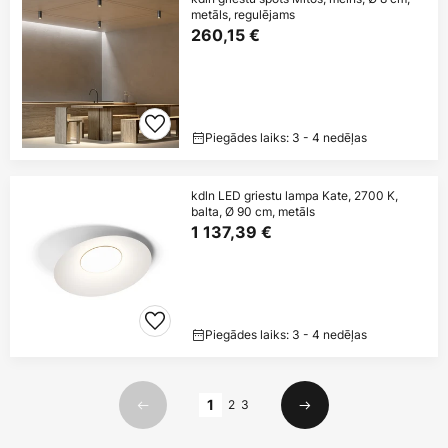
metāls, regulējams
260,15 €
Piegādes laiks: 3 - 4 nedēļas
kdln LED griestu lampa Kate, 2700 K,
balta, Ø 90 cm, metāls
1 137,39 €
Piegādes laiks: 3 - 4 nedēļas
Lapa
1
2
3
Iepriekšējais
Nākamais