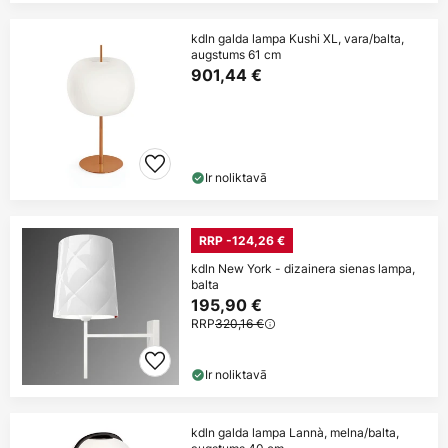
kdln galda lampa Kushi XL, vara/balta,
augstums 61 cm
901,44 €
Ir noliktavā
RRP -124,26 €
kdln New York - dizainera sienas lampa,
balta
195,90 €
RRP
320,16 €
Ir noliktavā
kdln galda lampa Lannà, melna/balta,