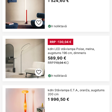
1 524,60 €
Ir noliktavā
RRP -130,04 €
kdln LED stāvlampa Poise, melna,
augstums 196 cm, dimmeris
589,90 €
RRP
719,94 €
Ir noliktavā
kdln Stāvlampa E.T.A., oranža, augstums
200 cm
1 996,50 €