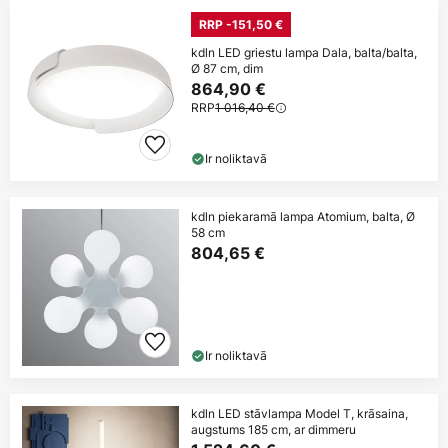
RRP -151,50 €
kdln LED griestu lampa Dala, balta/balta,
Ø 87 cm, dim
864,90 €
RRP
1 016,40 €
Ir noliktavā
kdln piekaramā lampa Atomium, balta, Ø
58 cm
804,65 €
Ir noliktavā
kdln LED stāvlampa Model T, krāsaina,
augstums 185 cm, ar dimmeru