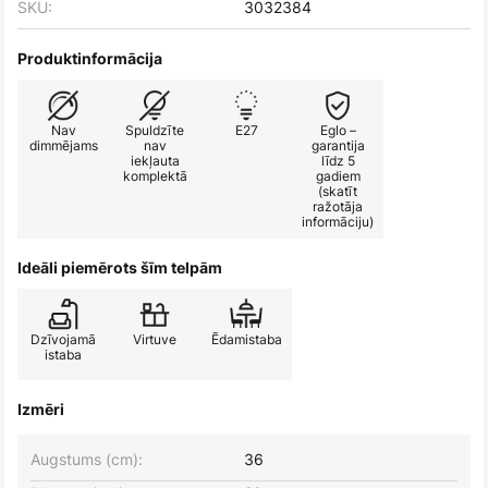
SKU:
3032384
Produktinformācija
Nav
Spuldzīte
E27
Eglo –
dimmējams
nav
garantija
iekļauta
līdz 5
komplektā
gadiem
(skatīt
ražotāja
informāciju)
Ideāli piemērots šīm telpām
Dzīvojamā
Virtuve
Ēdamistaba
istaba
Izmēri
Augstums (cm):
36