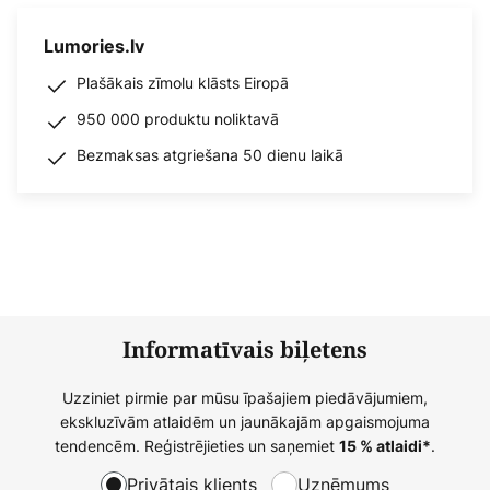
Lumories.lv
Plašākais zīmolu klāsts Eiropā
950 000 produktu noliktavā
Bezmaksas atgriešana 50 dienu laikā
Informatīvais biļetens
Uzziniet pirmie par mūsu īpašajiem piedāvājumiem,
ekskluzīvām atlaidēm un jaunākajām apgaismojuma
tendencēm. Reģistrējieties un saņemiet
.
15 % atlaidi*
Privātais klients
Uzņēmums