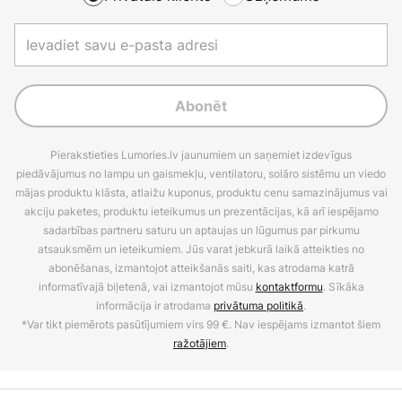
Abonēt
Pierakstieties Lumories.lv jaunumiem un saņemiet izdevīgus
piedāvājumus no lampu un gaismekļu, ventilatoru, solāro sistēmu un viedo
mājas produktu klāsta, atlaižu kuponus, produktu cenu samazinājumus vai
akciju paketes, produktu ieteikumus un prezentācijas, kā arī iespējamo
sadarbības partneru saturu un aptaujas un lūgumus par pirkumu
atsauksmēm un ieteikumiem. Jūs varat jebkurā laikā atteikties no
abonēšanas, izmantojot atteikšanās saiti, kas atrodama katrā
informatīvajā biļetenā, vai izmantojot mūsu
kontaktformu
. Sīkāka
informācija ir atrodama
privātuma politikā
.
*Var tikt piemērots pasūtījumiem virs 99 €. Nav iespējams izmantot šiem
ražotājiem
.