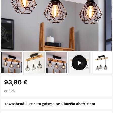
Iet
93,90 €
uz
galerijas
ar PVN
sākumu
Townshend 5 griestu gaisma ar 3 būrīšu abažūriem