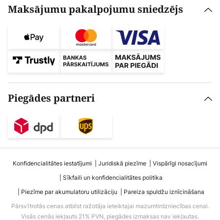
Maksājumu pakalpojumu sniedzējs
Piegādes partneri
Konfidencialitātes iestatījumi
Juridiskā piezīme
Vispārīgi nosacījumi
Sīkfaili un konfidencialitātes politika
Piezīme par akumulatoru utilizāciju
Pareiza spuldžu iznīcināšana
Pārsvītrotās cenas atbilst ražotāja ieteiktajai mazumtirdzniecības cenai.
Visās cenās iekļauts 21% PVN, piegādes izmaksas nav iekļautas.