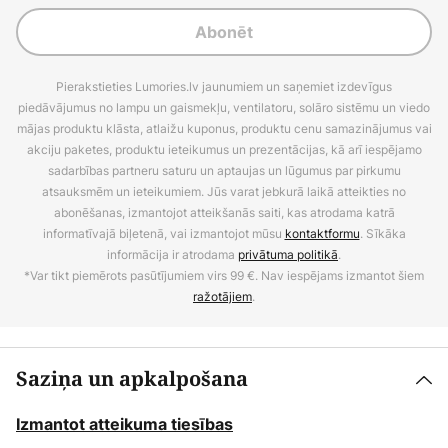
Abonēt
Pierakstieties Lumories.lv jaunumiem un saņemiet izdevīgus
piedāvājumus no lampu un gaismekļu, ventilatoru, solāro sistēmu un viedo
mājas produktu klāsta, atlaižu kuponus, produktu cenu samazinājumus vai
akciju paketes, produktu ieteikumus un prezentācijas, kā arī iespējamo
sadarbības partneru saturu un aptaujas un lūgumus par pirkumu
atsauksmēm un ieteikumiem. Jūs varat jebkurā laikā atteikties no
abonēšanas, izmantojot atteikšanās saiti, kas atrodama katrā
informatīvajā biļetenā, vai izmantojot mūsu
kontaktformu
. Sīkāka
informācija ir atrodama
privātuma politikā
.
*Var tikt piemērots pasūtījumiem virs 99 €. Nav iespējams izmantot šiem
ražotājiem
.
Saziņa un apkalpošana
Izmantot atteikuma tiesības