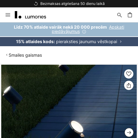
Bezmaksas atgriešana 50 dienu laikā
Skip
to
Content
ēšana
Apskati
Līdz 70% atlaide vairāk nekā 20 000 precēm
piedāvājumus
pieraksties jaunumu vēstkopai
15% atlaides kods:
Smailes gaismas
Iet
uz
galerijas
beigām