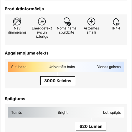
Produktinformācija
Nav
Energoefekt
Nomaināma
Ar zemes
IP44
dimmējams
īvs un
spuldzīte
smaili
izturīgs
Apgaismojuma efekts
Silti balta
Universāls balts
Dienas gaisma
3000 Kelvins
Spilgtums
Tumšs
Bright
Ļoti spilgts
620 Lumen