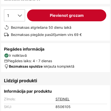
1
Pievienot grozam
Bezmaksas atgriešana 50 dienu laikā
Bezmaksas piegāde pasūtījumiem virs 69 €
Piegādes informācija
Ir noliktavā
Piegādes laiks: 4 - 7 dienas
iekļauta komplektā
Bezmaksas spuldze
Līdzīgi produkti
Informācija par produktu
Zīmols:
STEINEL
SKU:
8506105