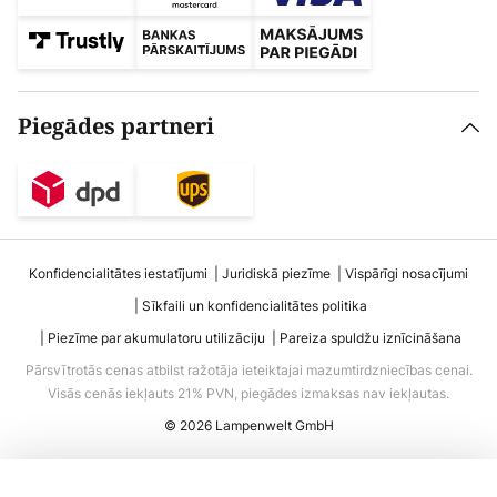
Piegādes partneri
Konfidencialitātes iestatījumi
Juridiskā piezīme
Vispārīgi nosacījumi
Sīkfaili un konfidencialitātes politika
Piezīme par akumulatoru utilizāciju
Pareiza spuldžu iznīcināšana
Pārsvītrotās cenas atbilst ražotāja ieteiktajai mazumtirdzniecības cenai.
Visās cenās iekļauts 21% PVN, piegādes izmaksas nav iekļautas.
© 2026 Lampenwelt GmbH