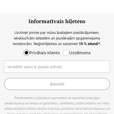
Informatīvais biļetens
Uzziniet pirmie par mūsu īpašajiem piedāvājumiem,
ekskluzīvām atlaidēm un jaunākajām apgaismojuma
tendencēm. Reģistrējieties un saņemiet
.
15 % atlaidi*
Privātais klients
Uzņēmums
Abonēt
Pierakstieties Lumories.lv jaunumiem un saņemiet izdevīgus
piedāvājumus no lampu un gaismekļu, ventilatoru, solāro sistēmu un viedo
mājas produktu klāsta, atlaižu kuponus, produktu cenu samazinājumus vai
akciju paketes, produktu ieteikumus un prezentācijas, kā arī iespējamo