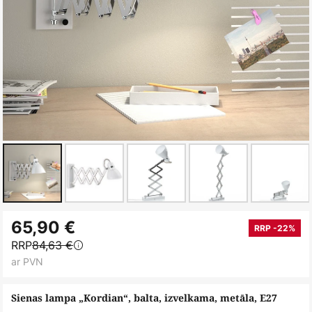
Iet
65,90 €
uz
RRP -22%
RRP
84,63 €
galerijas
ar PVN
sākumu
Sienas lampa „Kordian“, balta, izvelkama, metāla, E27