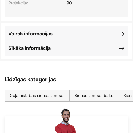
Projekcija:
90
Vairāk informācijas
Sīkāka informācija
Līdzīgas kategorijas
Guļamistabas sienas lampas
Sienas lampas balts
Sien