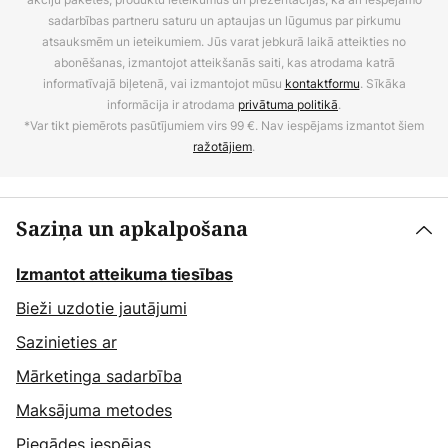
sadarbības partneru saturu un aptaujas un lūgumus par pirkumu
atsauksmēm un ieteikumiem. Jūs varat jebkurā laikā atteikties no
abonēšanas, izmantojot atteikšanās saiti, kas atrodama katrā
informatīvajā biļetenā, vai izmantojot mūsu
kontaktformu
. Sīkāka
informācija ir atrodama
privātuma politikā
.
*Var tikt piemērots pasūtījumiem virs 99 €. Nav iespējams izmantot šiem
ražotājiem
.
Saziņa un apkalpošana
Izmantot atteikuma tiesības
Bieži uzdotie jautājumi
Sazinieties ar
Mārketinga sadarbība
Maksājuma metodes
Piegādes iespējas