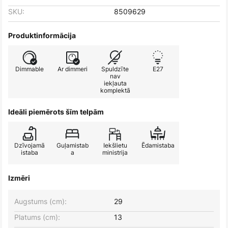
SKU:
8509629
Produktinformācija
Dimmable
Ar dimmeri
Spuldzīte
E27
nav
iekļauta
komplektā
Ideāli piemērots šīm telpām
Dzīvojamā
Guļamistab
Iekšlietu
Ēdamistaba
istaba
a
ministrija
Izmēri
Augstums (cm):
29
Platums (cm):
13