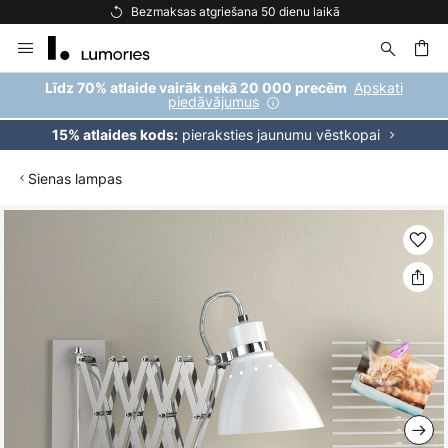
Bezmaksas atgriešana 50 dienu laikā
Skip
to
Content
ēšana
Apskati
Līdz 70% atlaide vairāk nekā 20 000 precēm
piedāvājumus
pieraksties jaunumu vēstkopai
15% atlaides kods:
Sienas lampas
Iet
uz
galerijas
beigām