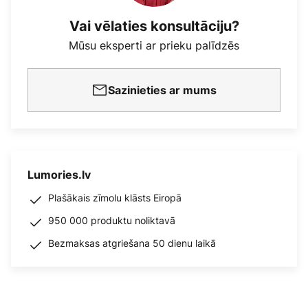
Vai vēlaties konsultāciju?
Mūsu eksperti ar prieku palīdzēs
Sazinieties ar mums
Lumories.lv
Plašākais zīmolu klāsts Eiropā
950 000 produktu noliktavā
Bezmaksas atgriešana 50 dienu laikā