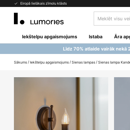
Skip
Eiropā lielākais zīmolu klāsts
to
Meklēt
Content
visu
veikalu
Iekštelpu apgaismojums
Istaba
šeit...
Āra ap
Līdz 70% atlaide vairāk nekā
Sākums
Iekštelpu apgaismojums
Sienas lampas
Sienas lampa Kande
Iet
uz
galerijas
beigām