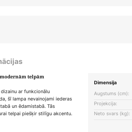
mācijas
a modernām telpām
Dimensija
dizainu ar funkcionālu
Augstums (cm):
da, šī lampa nevainojami iederas
Projekcija:
stabā un ēdamistabā. Tās
ai telpai piešķir stilīgu akcentu.
Neto svars (kg):
ina ārējs dimmeris. Tas ļauj