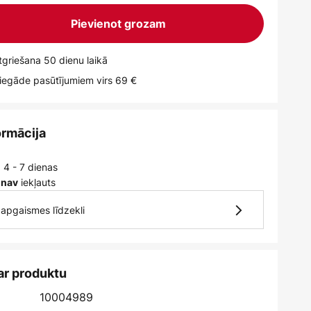
Pievienot grozam
griešana 50 dienu laikā
egāde pasūtījumiem virs 69 €
ormācija
 4 - 7 dienas
iekļauts
 nav
4 apgaismes līdzekli
ar produktu
10004989