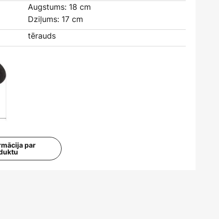
Augstums: 18 cm
Dziļums: 17 cm
tērauds
rmācija par
duktu