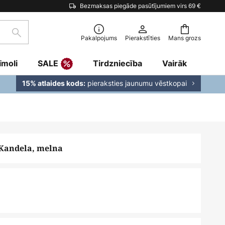
Bezmaksas piegāde pasūtījumiem virs 69 €
Meklēšana
Pakalpojums
Pierakstīties
Mans grozs
īmoli
SALE
Tirdzniecība
Vairāk
pieraksties jaunumu vēstkopai
15% atlaides kods:
Kandela, melna