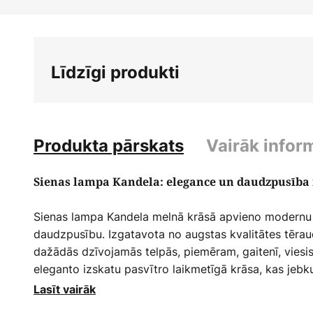
Iet
uz
galerijas
sākumu
Līdzīgi produkti
Produkta pārskats
Vairāk infor
Sienas lampa Kandela: elegance un daudzpusīb
Sienas lampa Kandela melnā krāsā apvieno modernu 
daudzpusību. Izgatavota no augstas kvalitātes tērau
dažādās dzīvojamās telpās, piemēram, gaitenī, viesi
eleganto izskatu pasvītro laikmetīgā krāsa, kas jebkur
Lasīt vairāk
Kandela īpaša iezīme ir tās dimmerējamība, ko nodroš