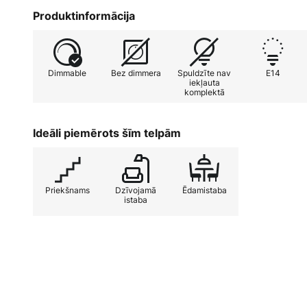
elastīgi pielāgot gaismas intensitāti, lai radītu vēla
Produktinformācija
pārliecina ar savu Eiropas ražošanu, kas garantē kval
sienas lampa Kandela ir ideāla izvēle visiem, kam sva
Dimmable
Bez dimmera
Spuldzīte nav
E14
iekļauta
komplektā
Ideāli piemērots šīm telpām
Priekšnams
Dzīvojamā
Ēdamistaba
istaba