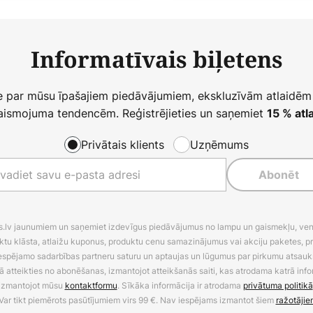
Informatīvais biļetens
ie par mūsu īpašajiem piedāvājumiem, ekskluzīvām atlaidēm
ismojuma tendencēm. Reģistrējieties un saņemiet
15 % atla
Privātais klients
Uzņēmums
Abonēt
es.lv jaunumiem un saņemiet izdevīgus piedāvājumus no lampu un gaismekļu, venti
ktu klāsta, atlaižu kuponus, produktu cenu samazinājumus vai akciju paketes, p
 iespējamo sadarbības partneru saturu un aptaujas un lūgumus par pirkumu atsa
ā atteikties no abonēšanas, izmantojot atteikšanās saiti, kas atrodama katrā info
izmantojot mūsu
kontaktformu
. Sīkāka informācija ir atrodama
privātuma politikā
Var tikt piemērots pasūtījumiem virs 99 €. Nav iespējams izmantot šiem
ražotājie