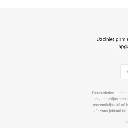
Uzziniet pirm
apga
Pierakstieties Lumori
un viedo mājas produ
prezentācijas, kā arī
Jūs varat jebkurā laik
*