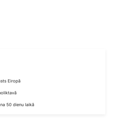
āsts Eiropā
oliktavā
na 50 dienu laikā