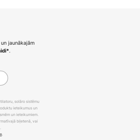
 un jaunākajām
.
idi*
latoru, solāro sistēmu
roduktu ieteikumus un
uksmēm un ieteikumiem.
rmatīvajā biļetenā, vai
.
m
.