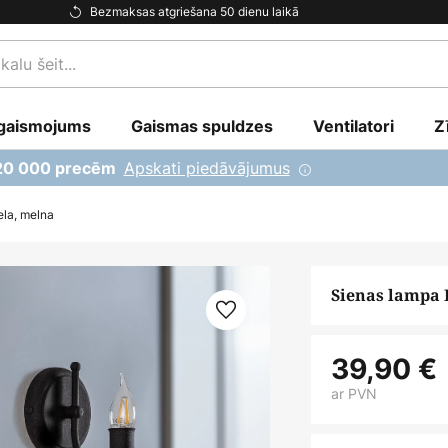
Bezmaksas atgriešana 50 dienu laikā
gaismojums
Gaismas spuldzes
Ventilatori
Z
Apskati piedāvājumus
 20 000 precēm
la, melna
Sienas lampa 
39,90 €
ar PVN