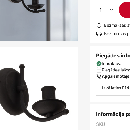
1
Bezmaksas at
Bezmaksas pi
Piegādes inf
Ir noliktavā
Piegādes laiks:
Apgaismotājs
Izvēlieties E1
Informācija p
SKU: