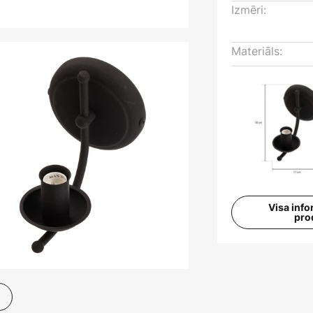
Izmēri:
Materiāls:
Visa info
pro