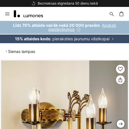
Bezmaksas atgriešana 50 dienu laikā
Skip
to
Content
ēšana
Apskati
Līdz 70% atlaide vairāk nekā 20 000 precēm
piedāvājumus
pieraksties jaunumu vēstkopai
15% atlaides kods:
Sienas lampas
Iet
uz
galerijas
beigām