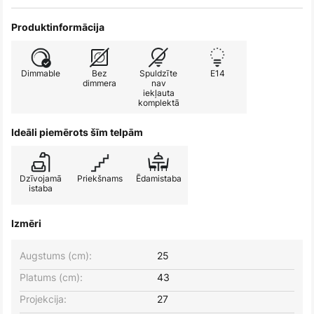
Produktinformācija
Dimmable
Bez
Spuldzīte
E14
dimmera
nav
iekļauta
komplektā
Ideāli piemērots šīm telpām
Dzīvojamā
Priekšnams
Ēdamistaba
istaba
Izmēri
Augstums (cm):
25
Platums (cm):
43
Projekcija:
27