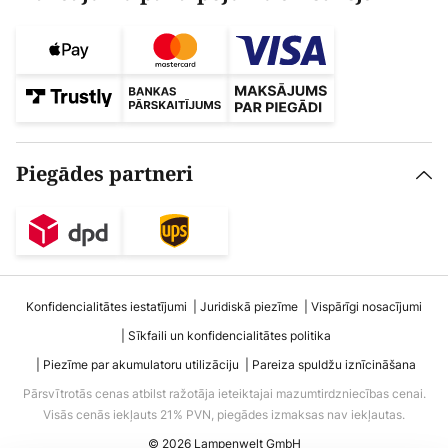
Piegādes partneri
Konfidencialitātes iestatījumi
Juridiskā piezīme
Vispārīgi nosacījumi
Sīkfaili un konfidencialitātes politika
Piezīme par akumulatoru utilizāciju
Pareiza spuldžu iznīcināšana
Pārsvītrotās cenas atbilst ražotāja ieteiktajai mazumtirdzniecības cenai.
Visās cenās iekļauts 21% PVN, piegādes izmaksas nav iekļautas.
© 2026 Lampenwelt GmbH