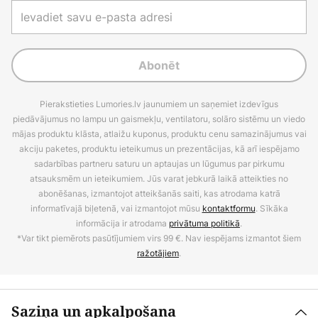
Abonēt
Pierakstieties Lumories.lv jaunumiem un saņemiet izdevīgus
piedāvājumus no lampu un gaismekļu, ventilatoru, solāro sistēmu un viedo
mājas produktu klāsta, atlaižu kuponus, produktu cenu samazinājumus vai
akciju paketes, produktu ieteikumus un prezentācijas, kā arī iespējamo
sadarbības partneru saturu un aptaujas un lūgumus par pirkumu
atsauksmēm un ieteikumiem. Jūs varat jebkurā laikā atteikties no
abonēšanas, izmantojot atteikšanās saiti, kas atrodama katrā
informatīvajā biļetenā, vai izmantojot mūsu
kontaktformu
. Sīkāka
informācija ir atrodama
privātuma politikā
.
*Var tikt piemērots pasūtījumiem virs 99 €. Nav iespējams izmantot šiem
ražotājiem
.
Saziņa un apkalpošana