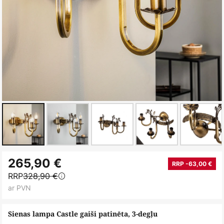
Iet
265,90 €
uz
RRP -63,00 €
RRP
328,90 €
galerijas
ar PVN
sākumu
Sienas lampa Castle gaiši patinēta, 3-degļu