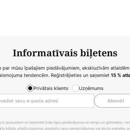
Informatīvais biļetens
ie par mūsu īpašajiem piedāvājumiem, ekskluzīvām atlaidēm
ismojuma tendencēm. Reģistrējieties un saņemiet
15 % atla
Privātais klients
Uzņēmums
Abonēt
es.lv jaunumiem un saņemiet izdevīgus piedāvājumus no lampu un gaismekļu, venti
ktu klāsta, atlaižu kuponus, produktu cenu samazinājumus vai akciju paketes, p