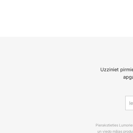
Uzziniet pirm
apga
Pierakstieties Lumori
un viedo mājas produ