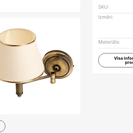
SKU:
Izmēri:
Materiāls:
Visa info
pro