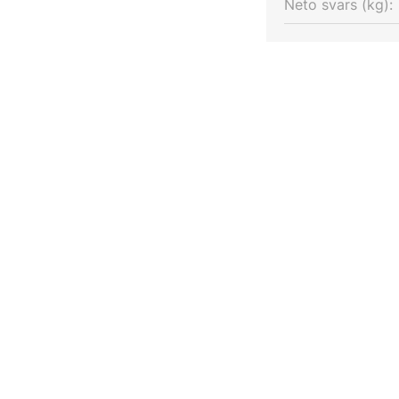
Neto svars (kg):
intensitāti ar ārēju dimmeru, kas
 Eiropā, sienas lampa Birmingham
skats un praktiskās funkcijas
mu dažādām dzīvojamām telpām.