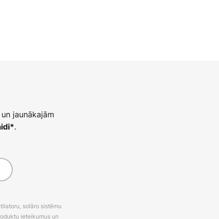
 un jaunākajām
.
idi*
latoru, solāro sistēmu
roduktu ieteikumus un