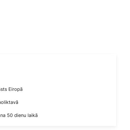
āsts Eiropā
oliktavā
na 50 dienu laikā