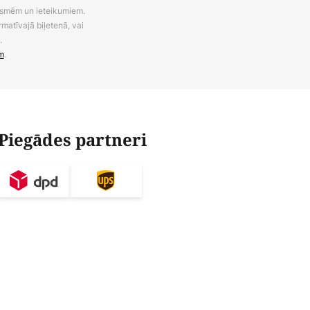
uksmēm un ieteikumiem.
rmatīvajā biļetenā, vai
.
m
.
Piegādes partneri