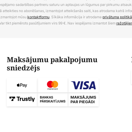
 iespējamo sadarbības partneru saturu un aptaujas un lūgumus par pirkumu atsa
ā atteikties no abonēšanas, izmantojot atteikšanās saiti, kas atrodama katrā info
izmantojot mūsu
kontaktformu
. Sīkāka informācija ir atrodama
privātuma politikā
Var tikt piemērots pasūtījumiem virs 99 €. Nav iespējams izmantot šiem
ražotājie
Maksājumu pakalpojumu
sniedzējs