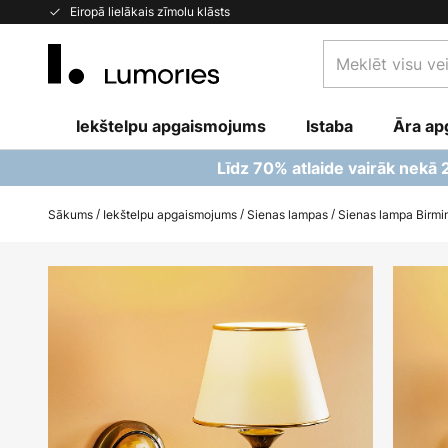
Skip
Eiropā lielākais zīmolu klāsts
to
Meklēt
Content
visu
veikalu
Iekštelpu apgaismojums
Istaba
šeit...
Āra ap
Līdz 70% atlaide vairāk nekā
Sākums
Iekštelpu apgaismojums
Sienas lampas
Sienas lampa Birmin
Iet
uz
galerijas
beigām