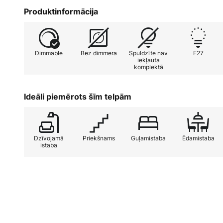
Šī gaismekļa īpaša iezīme ir iespēja regulēt gaismas 
Produktinformācija
ļauj individuāli pielāgot gaismas intensitāti. Ražota
ir kvalitātes un mūžīgā dizaina simbols. Klasiskais iz
padara to par daudzpusīgu apgaismojuma risināju
Dimmable
Bez dimmera
Spuldzīte nav
E27
iekļauta
komplektā
Ideāli piemērots šīm telpām
Dzīvojamā
Priekšnams
Guļamistaba
Ēdamistaba
istaba