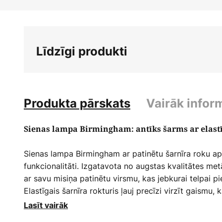
Iet
uz
galerijas
sākumu
Līdzīgi produkti
Produkta pārskats
Vairāk infor
Sienas lampa Birmingham: antīks šarms ar elast
Sienas lampa Birmingham ar patinētu šarnīra roku ap
funkcionalitāti. Izgatavota no augstas kvalitātes met
ar savu misiņa patinētu virsmu, kas jebkurai telpai p
Elastīgais šarnīra rokturis ļauj precīzi virzīt gaismu, 
dzīvojamajai istabai, guļamistabai vai ēdamistabai, 
Lasīt vairāk