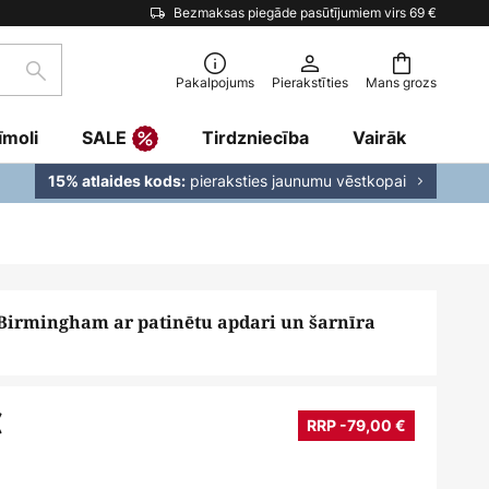
Bezmaksas piegāde pasūtījumiem virs 69 €
Meklēšana
Pakalpojums
Pierakstīties
Mans grozs
īmoli
SALE
Tirdzniecība
Vairāk
pieraksties jaunumu vēstkopai
15% atlaides kods:
Birmingham ar patinētu apdari un šarnīra
€
RRP -79,00 €