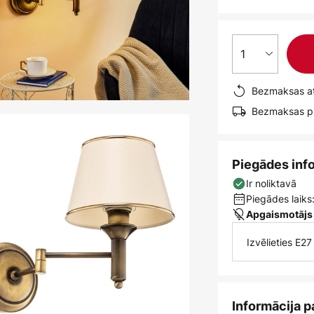
1
Bezmaksas at
Bezmaksas pi
Piegādes inf
Ir noliktavā
Piegādes laiks:
Apgaismotājs
Izvēlieties E2
Informācija p