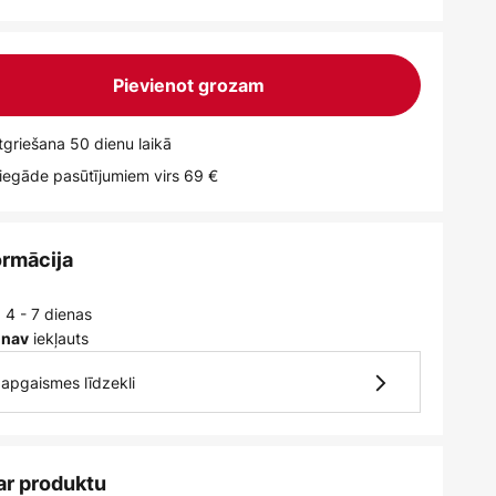
Pievienot grozam
griešana 50 dienu laikā
egāde pasūtījumiem virs 69 €
ormācija
 4 - 7 dienas
iekļauts
 nav
7 apgaismes līdzekli
ar produktu