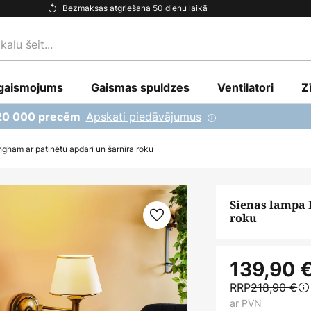
Bezmaksas atgriešana 50 dienu laikā
gaismojums
Gaismas spuldzes
Ventilatori
Z
Apskati piedāvājumus
 20 000 precēm
gham ar patinētu apdari un šarnīra roku
Sienas lampa 
roku
139,90 
RRP
218,90 €
ar PVN