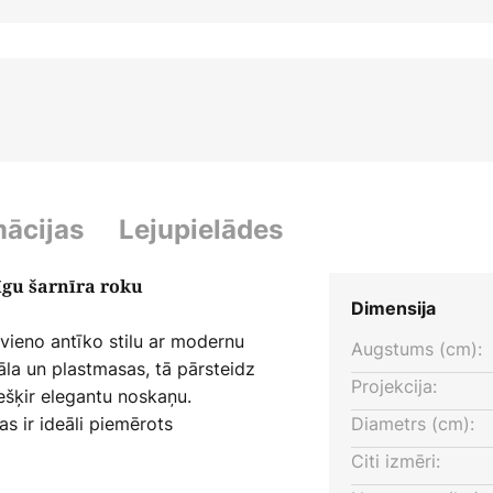
mācijas
Lejupielādes
īgu šarnīra roku
Dimensija
vieno antīko stilu ar modernu
Augstums (cm):
āla un plastmasas, tā pārsteidz
Projekcija:
iešķir elegantu noskaņu.
kas ir ideāli piemērots
Diametrs (cm):
kā arī priekšnamam.
Citi izmēri: