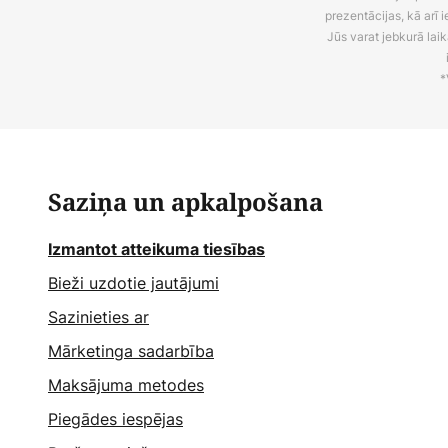
prezentācijas, kā arī
Jūs varat jebkurā laik
*
Saziņa un apkalpošana
Izmantot atteikuma tiesības
Bieži uzdotie jautājumi
Sazinieties ar
Mārketinga sadarbība
Maksājuma metodes
Piegādes iespējas