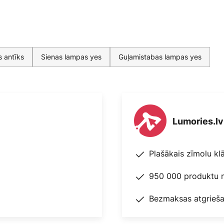
 antīks
Sienas lampas yes
Guļamistabas lampas yes
Lumories.lv
Plašākais zīmolu kl
950 000 produktu n
Bezmaksas atgrieša