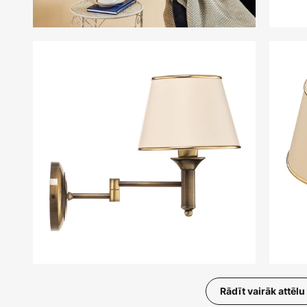
Rādīt vairāk attēlu