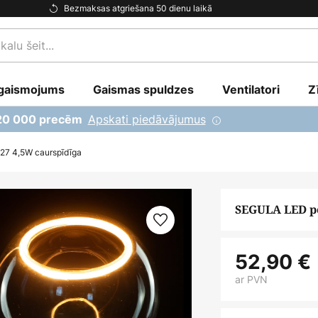
Bezmaksas atgriešana 50 dienu laikā
gaismojums
Gaismas spuldzes
Ventilatori
Z
Apskati piedāvājumus
 20 000 precēm
27 4,5W caurspīdīga
SEGULA LED pe
52,90 €
ar PVN