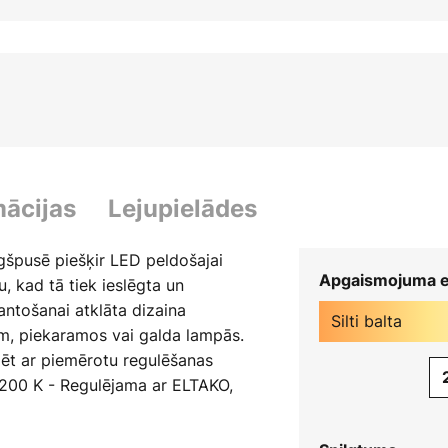
mācijas
Lejupielādes
gšpusē piešķir LED peldošajai
Apgaismojuma e
, kad tā tiek ieslēgta un
mantošanai atklāta dizaina
Silti balta
m, piekaramos vai galda lampās.
lēt ar piemērotu regulēšanas
2200 K - Regulējama ar ELTAKO,
ve Ra 90 - Balvas Plus X Award
stas kvalitātes un dizaina