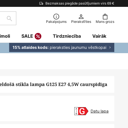
Bezmaksas piegāde pasūtījumiem virs 69 €
Meklēšana
Pakalpojums
Pierakstīties
Mans grozs
īmoli
SALE
Tirdzniecība
Vairāk
pieraksties jaunumu vēstkopai
15% atlaides kods:
ldošā stikla lampa G125 E27 4,5W caurspīdīga
Datu lapa