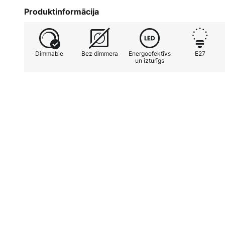
kategorijās.
Produktinformācija
Dimmable
Bez dimmera
Energoefektīvs
E27
un izturīgs