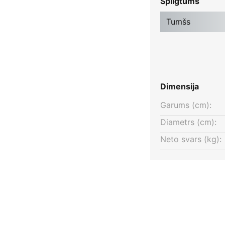
Spilgtums
Tumšs
Dimensija
Garums (cm):
Diametrs (cm):
Neto svars (kg):