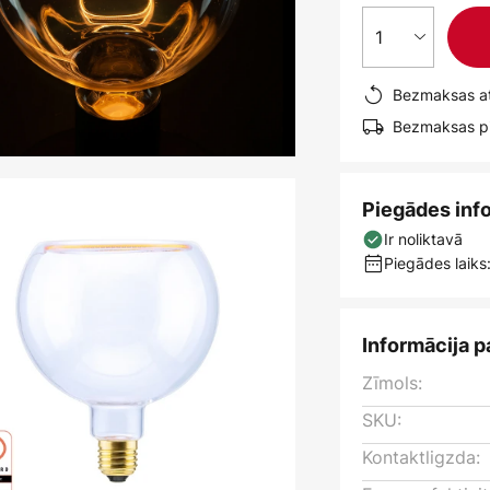
1
Bezmaksas at
Bezmaksas pi
Piegādes inf
Ir noliktavā
Piegādes laiks:
Informācija p
Zīmols:
SKU:
Kontaktligzda: