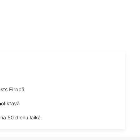
āsts Eiropā
oliktavā
na 50 dienu laikā