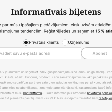
Informatīvais biļetens
ie par mūsu īpašajiem piedāvājumiem, ekskluzīvām atlaidēm
ismojuma tendencēm. Reģistrējieties un saņemiet
15 % atla
Privātais klients
Uzņēmums
Abonēt
es.lv jaunumiem un saņemiet izdevīgus piedāvājumus no lampu un gaismekļu, venti
ktu klāsta, atlaižu kuponus, produktu cenu samazinājumus vai akciju paketes, p
 iespējamo sadarbības partneru saturu un aptaujas un lūgumus par pirkumu atsa
ā atteikties no abonēšanas, izmantojot atteikšanās saiti, kas atrodama katrā info
izmantojot mūsu
kontaktformu
. Sīkāka informācija ir atrodama
privātuma politikā
Var tikt piemērots pasūtījumiem virs 99 €. Nav iespējams izmantot šiem
ražotājie