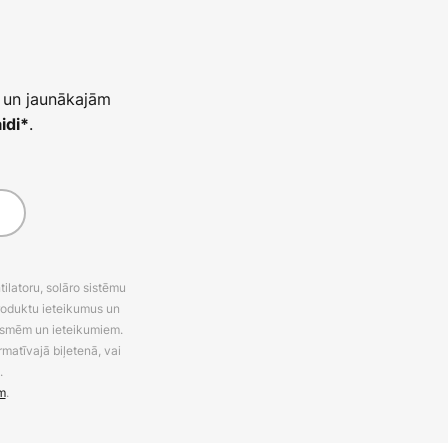
 un jaunākajām
.
idi*
latoru, solāro sistēmu
roduktu ieteikumus un
uksmēm un ieteikumiem.
rmatīvajā biļetenā, vai
.
m
.