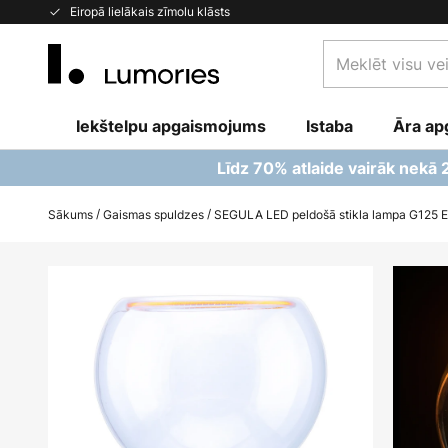
Skip
Eiropā lielākais zīmolu klāsts
to
Meklēt
Content
visu
veikalu
Iekštelpu apgaismojums
Istaba
šeit...
Āra ap
Līdz 70% atlaide vairāk nekā
Sākums
Gaismas spuldzes
SEGULA LED peldošā stikla lampa G125 E
Iet
uz
galerijas
beigām