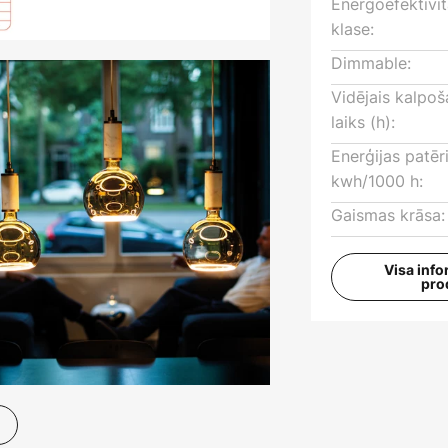
Energoefektivi
klase:
Dimmable:
Vidējais kalpo
laiks (h):
Enerģijas patēr
kwh/1000 h:
Gaismas krāsa:
Visa info
pro