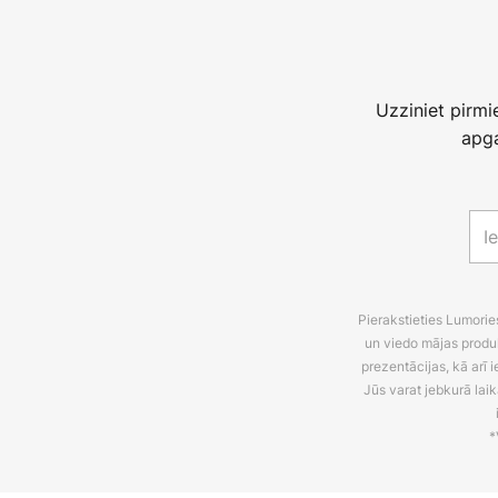
Uzziniet pirm
apga
Pierakstieties Lumori
un viedo mājas produ
prezentācijas, kā arī
Jūs varat jebkurā laik
*