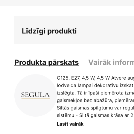
Iet
uz
galerijas
sākumu
Līdzīgi produkti
Produkta pārskats
Vairāk infor
G125, E27, 4,5 W, 4,5 W Atvere au
lodveida lampai dekoratīvu izskatu
izslēgta. Tā ir īpaši piemērota iz
gaismekļos bez abažūra, piemēra
Siltās gaismas spilgtumu var regu
sistēmu - Siltā gaismas krāsa ar 
Jung, GIRA - Ļoti laba krāsu atde
Lasīt vairāk
2022/2023 laureāts inovāciju, aug