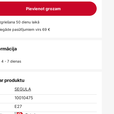
Pievienot grozam
griešana 50 dienu laikā
egāde pasūtījumiem virs 69 €
ormācija
 4 - 7 dienas
ar produktu
SEGULA
10010475
E27