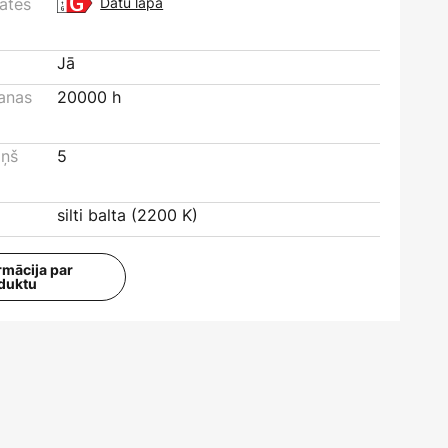
tātes
Datu lapa
Jā
šanas
20000 h
iņš
5
silti balta (2200 K)
rmācija par
duktu