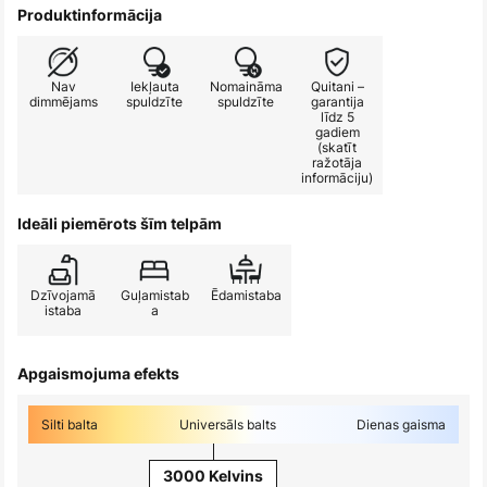
Produktinformācija
Nav
Iekļauta
Nomaināma
Quitani –
dimmējams
spuldzīte
spuldzīte
garantija
līdz 5
gadiem
(skatīt
ražotāja
informāciju)
Ideāli piemērots šīm telpām
Dzīvojamā
Guļamistab
Ēdamistaba
istaba
a
Apgaismojuma efekts
Silti balta
Universāls balts
Dienas gaisma
3000 Kelvins