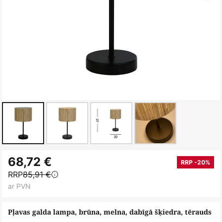
Iet
68,72 €
uz
RRP -20%
RRP
85,91 €
galerijas
ar PVN
sākumu
Pļavas galda lampa, brūna, melna, dabīgā šķiedra, tērauds