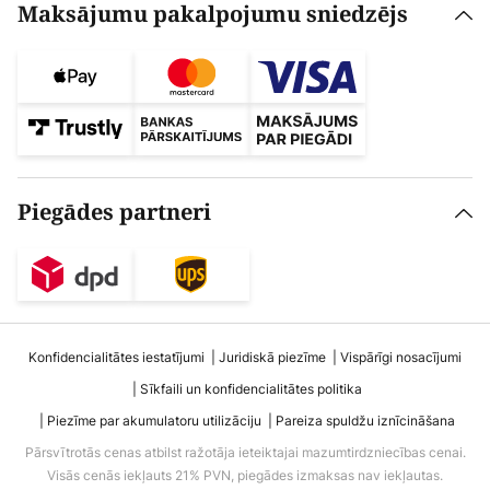
Maksājumu pakalpojumu sniedzējs
Piegādes partneri
Konfidencialitātes iestatījumi
Juridiskā piezīme
Vispārīgi nosacījumi
Sīkfaili un konfidencialitātes politika
Piezīme par akumulatoru utilizāciju
Pareiza spuldžu iznīcināšana
Pārsvītrotās cenas atbilst ražotāja ieteiktajai mazumtirdzniecības cenai.
Visās cenās iekļauts 21% PVN, piegādes izmaksas nav iekļautas.