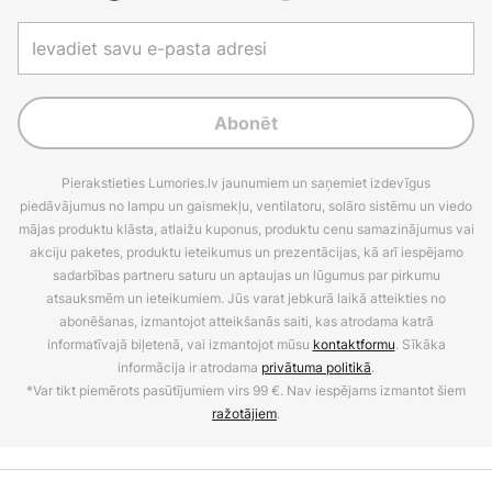
Abonēt
Pierakstieties Lumories.lv jaunumiem un saņemiet izdevīgus
piedāvājumus no lampu un gaismekļu, ventilatoru, solāro sistēmu un viedo
mājas produktu klāsta, atlaižu kuponus, produktu cenu samazinājumus vai
akciju paketes, produktu ieteikumus un prezentācijas, kā arī iespējamo
sadarbības partneru saturu un aptaujas un lūgumus par pirkumu
atsauksmēm un ieteikumiem. Jūs varat jebkurā laikā atteikties no
abonēšanas, izmantojot atteikšanās saiti, kas atrodama katrā
informatīvajā biļetenā, vai izmantojot mūsu
kontaktformu
. Sīkāka
informācija ir atrodama
privātuma politikā
.
*Var tikt piemērots pasūtījumiem virs 99 €. Nav iespējams izmantot šiem
ražotājiem
.