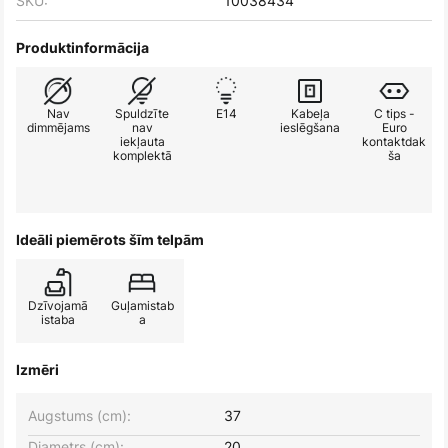
SKU:
10038434
Produktinformācija
Nav
Spuldzīte
E14
Kabeļa
C tips -
dimmējams
nav
ieslēgšana
Euro
iekļauta
kontaktdak
komplektā
ša
Ideāli piemērots šīm telpām
Dzīvojamā
Guļamistab
istaba
a
Izmēri
Augstums (cm):
37
Diametrs (cm):
20