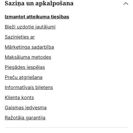
Saziņa un apkalpošana
Izmantot atteikuma tiesības
Bieži uzdotie jautājumi
Sazinieties ar
Mārketinga sadarbība
Maksājuma metodes
Piegādes iespējas
Preču atgriešana
Informatīvais biļetens
Klienta konts
Gaismas iedvesma
Ražotāja garantija