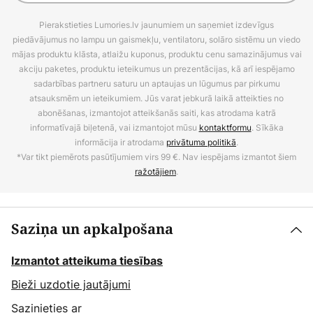
Pierakstieties Lumories.lv jaunumiem un saņemiet izdevīgus
piedāvājumus no lampu un gaismekļu, ventilatoru, solāro sistēmu un viedo
mājas produktu klāsta, atlaižu kuponus, produktu cenu samazinājumus vai
akciju paketes, produktu ieteikumus un prezentācijas, kā arī iespējamo
sadarbības partneru saturu un aptaujas un lūgumus par pirkumu
atsauksmēm un ieteikumiem. Jūs varat jebkurā laikā atteikties no
abonēšanas, izmantojot atteikšanās saiti, kas atrodama katrā
informatīvajā biļetenā, vai izmantojot mūsu
kontaktformu
. Sīkāka
informācija ir atrodama
privātuma politikā
.
*Var tikt piemērots pasūtījumiem virs 99 €. Nav iespējams izmantot šiem
ražotājiem
.
Saziņa un apkalpošana
Izmantot atteikuma tiesības
Bieži uzdotie jautājumi
Sazinieties ar