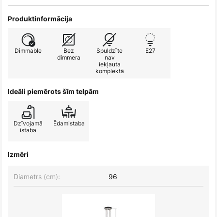
Produktinformācija
Dimmable
Bez
Spuldzīte
E27
dimmera
nav
iekļauta
komplektā
Ideāli piemērots šīm telpām
Dzīvojamā
Ēdamistaba
istaba
Izmēri
Diametrs (cm):
96