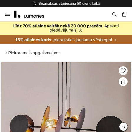
Bezmaksas atgriešana 50 dienu laikā
Skip
to
Content
ēšana
Apskati
Līdz 70% atlaide vairāk nekā 20 000 precēm
piedāvājumus
pieraksties jaunumu vēstkopai
15% atlaides kods:
Piekaramais apgaismojums
Iet
uz
galerijas
beigām