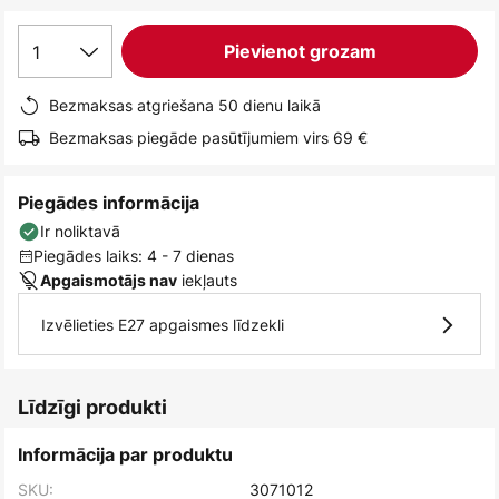
1
Pievienot grozam
Bezmaksas atgriešana 50 dienu laikā
Bezmaksas piegāde pasūtījumiem virs 69 €
Piegādes informācija
Ir noliktavā
Piegādes laiks: 4 - 7 dienas
iekļauts
Apgaismotājs nav
Izvēlieties E27 apgaismes līdzekli
Līdzīgi produkti
Informācija par produktu
SKU:
3071012