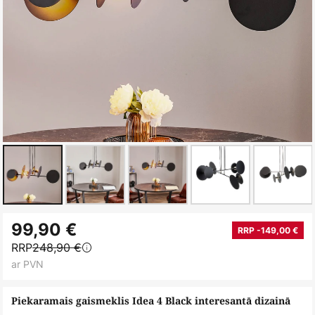
Iet
99,90 €
uz
RRP -149,00 €
RRP
248,90 €
galerijas
ar PVN
sākumu
Piekaramais gaismeklis Idea 4 Black interesantā dizainā