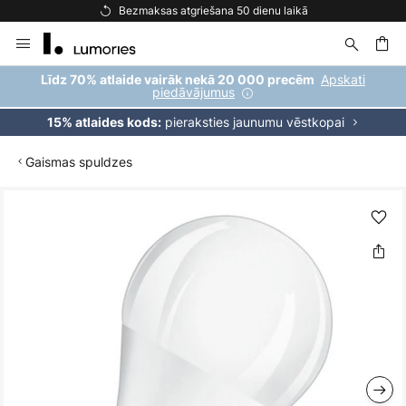
Bezmaksas atgriešana 50 dienu laikā
Skip
to
Content
ēšana
Apskati
Līdz 70% atlaide vairāk nekā 20 000 precēm
piedāvājumus
pieraksties jaunumu vēstkopai
15% atlaides kods:
Gaismas spuldzes
Iet
uz
galerijas
beigām