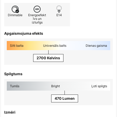
Dimmable
Energoefekt
E14
īvs un
izturīgs
Apgaismojuma efekts
Silti balta
Universāls balts
Dienas gaisma
2700 Kelvins
Spilgtums
Tumšs
Bright
Ļoti spilgts
470 Lumen
Izmēri