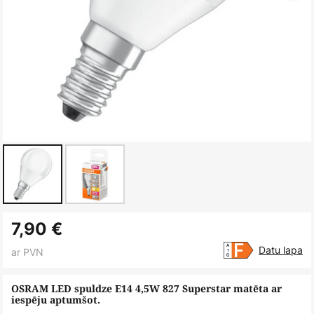
Iet
7,90 €
uz
galerijas
Datu lapa
ar PVN
sākumu
OSRAM LED spuldze E14 4,5W 827 Superstar matēta ar
iespēju aptumšot.