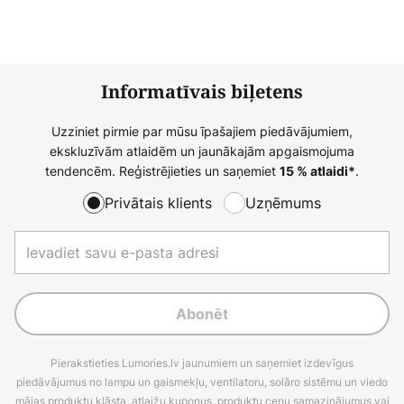
Informatīvais biļetens
Uzziniet pirmie par mūsu īpašajiem piedāvājumiem,
ekskluzīvām atlaidēm un jaunākajām apgaismojuma
tendencēm. Reģistrējieties un saņemiet
.
15 % atlaidi*
Privātais klients
Uzņēmums
Abonēt
Pierakstieties Lumories.lv jaunumiem un saņemiet izdevīgus
piedāvājumus no lampu un gaismekļu, ventilatoru, solāro sistēmu un viedo
mājas produktu klāsta, atlaižu kuponus, produktu cenu samazinājumus vai