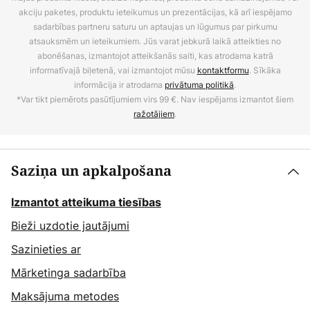
akciju paketes, produktu ieteikumus un prezentācijas, kā arī iespējamo
sadarbības partneru saturu un aptaujas un lūgumus par pirkumu
atsauksmēm un ieteikumiem. Jūs varat jebkurā laikā atteikties no
abonēšanas, izmantojot atteikšanās saiti, kas atrodama katrā
informatīvajā biļetenā, vai izmantojot mūsu
kontaktformu
. Sīkāka
informācija ir atrodama
privātuma politikā
.
*Var tikt piemērots pasūtījumiem virs 99 €. Nav iespējams izmantot šiem
ražotājiem
.
Saziņa un apkalpošana
Izmantot atteikuma tiesības
Bieži uzdotie jautājumi
Sazinieties ar
Mārketinga sadarbība
Maksājuma metodes