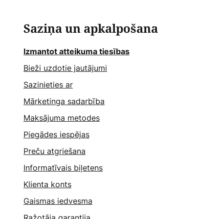
Saziņa un apkalpošana
Izmantot atteikuma tiesības
Bieži uzdotie jautājumi
Sazinieties ar
Mārketinga sadarbība
Maksājuma metodes
Piegādes iespējas
Preču atgriešana
Informatīvais biļetens
Klienta konts
Gaismas iedvesma
Ražotāja garantija