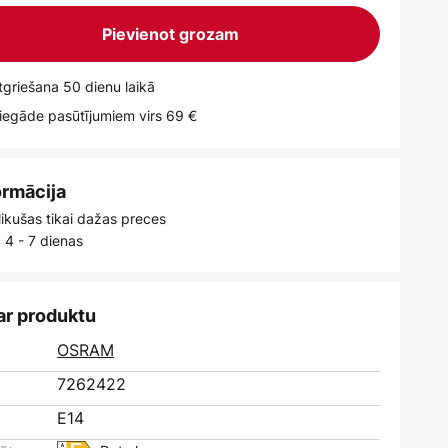
Pievienot grozam
griešana 50 dienu laikā
egāde pasūtījumiem virs 69 €
ormācija
likušas tikai dažas preces
 4 - 7 dienas
ar produktu
OSRAM
7262422
E14