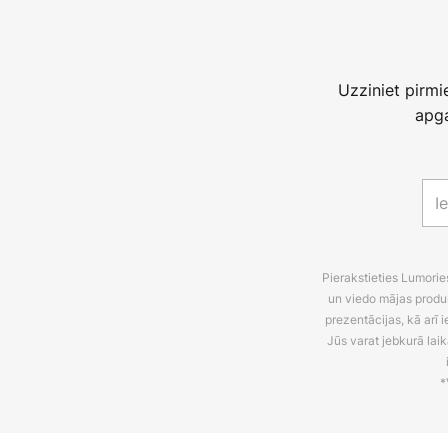
Uzziniet pirm
apga
Pierakstieties Lumori
un viedo mājas produ
prezentācijas, kā arī
Jūs varat jebkurā laik
*