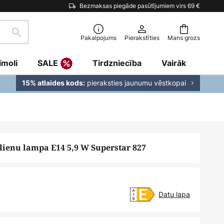
Bezmaksas piegāde pasūtījumiem virs 69 €
Meklēšana
Pakalpojums
Pierakstīties
Mans grozs
īmoli
SALE
Tirdzniecība
Vairāk
pieraksties jaunumu vēstkopai
15% atlaides kods:
ienu lampa E14 5,9 W Superstar 827
Datu lapa