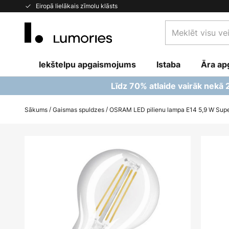
Skip
Eiropā lielākais zīmolu klāsts
to
Meklēt
Content
visu
veikalu
Iekštelpu apgaismojums
Istaba
šeit...
Āra ap
Līdz 70% atlaide vairāk nekā
Sākums
Gaismas spuldzes
OSRAM LED pilienu lampa E14 5,9 W Supe
Iet
uz
galerijas
beigām