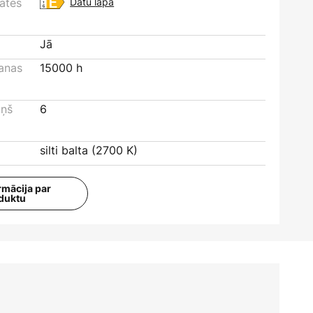
tātes
Datu lapa
Jā
šanas
15000 h
iņš
6
silti balta (2700 K)
rmācija par
duktu