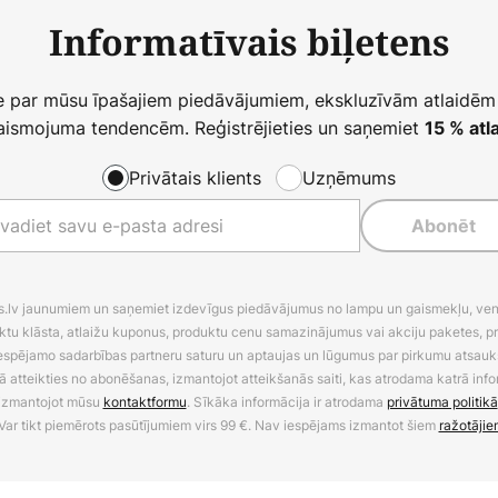
Informatīvais biļetens
ie par mūsu īpašajiem piedāvājumiem, ekskluzīvām atlaidēm
ismojuma tendencēm. Reģistrējieties un saņemiet
15 % atla
Privātais klients
Uzņēmums
Abonēt
es.lv jaunumiem un saņemiet izdevīgus piedāvājumus no lampu un gaismekļu, venti
ktu klāsta, atlaižu kuponus, produktu cenu samazinājumus vai akciju paketes, p
 iespējamo sadarbības partneru saturu un aptaujas un lūgumus par pirkumu atsa
ā atteikties no abonēšanas, izmantojot atteikšanās saiti, kas atrodama katrā info
izmantojot mūsu
kontaktformu
. Sīkāka informācija ir atrodama
privātuma politikā
Var tikt piemērots pasūtījumiem virs 99 €. Nav iespējams izmantot šiem
ražotājie