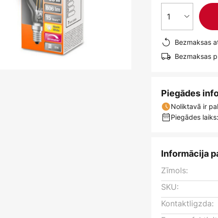
1
Bezmaksas at
Bezmaksas pi
Piegādes inf
Noliktavā ir pa
Piegādes laiks:
Informācija p
Zīmols:
SKU:
Kontaktligzda: