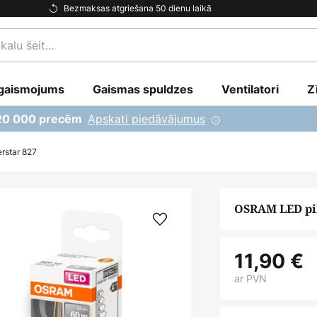
Bezmaksas atgriešana 50 dienu laikā
gaismojums
Gaismas spuldzes
Ventilatori
Z
Apskati piedāvājumus
 20 000 precēm
rstar 827
OSRAM LED pil
11,90 €
ar PVN