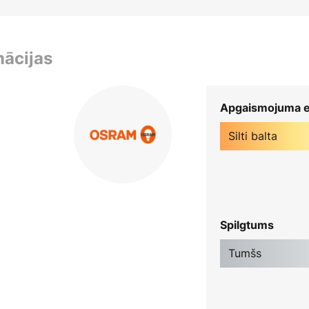
mācijas
Apgaismojuma e
Silti balta
Spilgtums
Tumšs