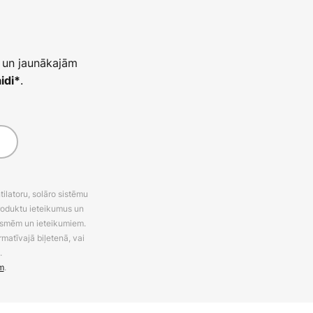
 un jaunākajām
.
idi*
latoru, solāro sistēmu
roduktu ieteikumus un
uksmēm un ieteikumiem.
rmatīvajā biļetenā, vai
.
m
.