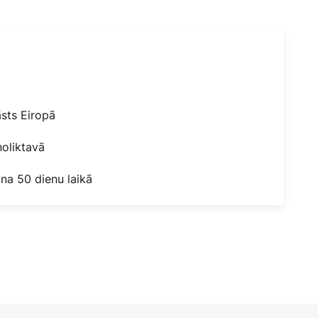
āsts Eiropā
oliktavā
na 50 dienu laikā