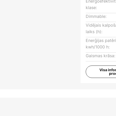
Energoefektivi
klase:
Dimmable:
Vidējais kalpo
laiks (h):
Enerģijas patēr
kwh/1000 h:
Gaismas krāsa:
Visa info
pro