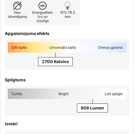
Nav
Energoefekt
R7s 78.3
dimmējams
īvs un
mm
izturīgs
Apgaismojuma efekts
Silti balta
Universāls balts
Dienas gaisma
2700 Kelvins
Spilgtums
Tumšs
Bright
Ļoti spilgts
806 Lumen
Izmēri