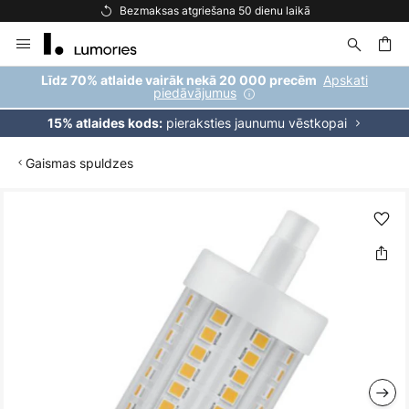
Bezmaksas atgriešana 50 dienu laikā
Skip
to
Content
ēšana
Apskati
Līdz 70% atlaide vairāk nekā 20 000 precēm
piedāvājumus
pieraksties jaunumu vēstkopai
15% atlaides kods:
Gaismas spuldzes
Iet
uz
galerijas
beigām