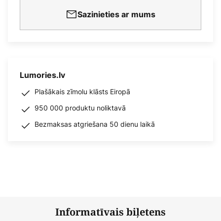
Sazinieties ar mums
Lumories.lv
Plašākais zīmolu klāsts Eiropā
950 000 produktu noliktavā
Bezmaksas atgriešana 50 dienu laikā
Informatīvais biļetens