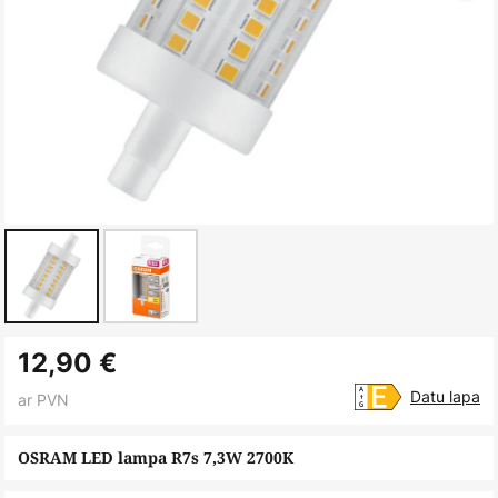
Iet
12,90 €
uz
galerijas
Datu lapa
ar PVN
sākumu
OSRAM LED lampa R7s 7,3W 2700K