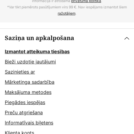
informācija ir atrodama
privātuma politikā
.
*Var tikt piemērots pasūtījumiem virs 99 €. Nav iespējams izmantot šiem
ražotājiem
.
Saziņa un apkalpošana
Izmantot atteikuma tiesības
Bieži uzdotie jautājumi
Sazinieties ar
Mārketinga sadarbība
Maksājuma metodes
Piegādes iespējas
Preču atgriešana
Informatīvais biļetens
Klienta konts