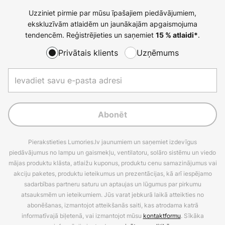
Uzziniet pirmie par mūsu īpašajiem piedāvājumiem,
ekskluzīvām atlaidēm un jaunākajām apgaismojuma
tendencēm. Reģistrējieties un saņemiet
.
15 % atlaidi*
Privātais klients
Uzņēmums
Abonēt
Pierakstieties Lumories.lv jaunumiem un saņemiet izdevīgus
piedāvājumus no lampu un gaismekļu, ventilatoru, solāro sistēmu un viedo
mājas produktu klāsta, atlaižu kuponus, produktu cenu samazinājumus vai
akciju paketes, produktu ieteikumus un prezentācijas, kā arī iespējamo
sadarbības partneru saturu un aptaujas un lūgumus par pirkumu
atsauksmēm un ieteikumiem. Jūs varat jebkurā laikā atteikties no
abonēšanas, izmantojot atteikšanās saiti, kas atrodama katrā
informatīvajā biļetenā, vai izmantojot mūsu
kontaktformu
. Sīkāka