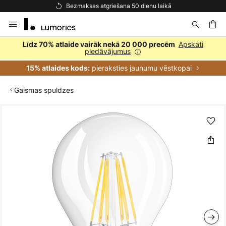
Bezmaksas atgriešana 50 dienu laikā
Skip
to
Content
ēšana
Apskati
Līdz 70% atlaide vairāk nekā 20 000 precēm
piedāvājumus
pieraksties jaunumu vēstkopai
15% atlaides kods:
Gaismas spuldzes
Iet
uz
galerijas
beigām