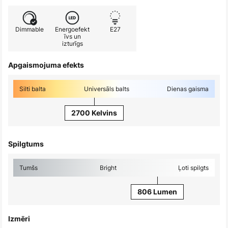
Dimmable
Energoefekt
E27
īvs un
izturīgs
Apgaismojuma efekts
Silti balta
Universāls balts
Dienas gaisma
2700 Kelvins
Spilgtums
Tumšs
Bright
Ļoti spilgts
806 Lumen
Izmēri