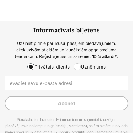
Informatīvais biļetens
Uzziniet pirmie par mūsu īpašajiem piedāvājumiem,
ekskluzīvām atlaidēm un jaunākajām apgaismojuma
tendencēm. Reģistrējieties un saņemiet
.
15 % atlaidi*
Privātais klients
Uzņēmums
Abonēt
Pierakstieties Lumories.lv jaunumiem un saņemiet izdevīgus
piedāvājumus no lampu un gaismekļu, ventilatoru, solāro sistēmu un viedo
mājas produktu klāsta, atlaižu kuponus, produktu cenu samazinājumus vai