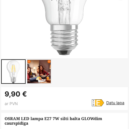
Iet
9,90 €
uz
galerijas
Datu lapa
ar PVN
sākumu
OSRAM LED lampa E27 7W silti balta GLOWdim
caurspīdīga