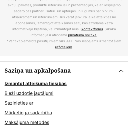
akciju paketes, produktu ieteikumus un prezentācijas, kā arī iespējamo
sadarbības partneru saturu un aptaujas un lūgumus par pirkumu
atsauksmēm un ieteikumiem. Jūs varat jebkurā laikā atteikties no
abonēšanas, izmantojot atteikšanās saiti, kas atrodama katrā
informatīvajā biļetenā, vai izmantojot mūsu
kontaktformu
. Sīkāka
informācija ir atrodama
privātuma politikā
.
*Var tikt piemērots pasūtījumiem virs 99 €. Nav iespējams izmantot šiem
ražotājiem
.
Saziņa un apkalpošana
Izmantot atteikuma tiesības
Bieži uzdotie jautājumi
Sazinieties ar
Mārketinga sadarbība
Maksājuma metodes