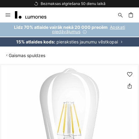
Bezmaksas atgriešana 50 dienu laikā
Skip
to
Content
ēšana
Apskati
Līdz 70% atlaide vairāk nekā 20 000 precēm
piedāvājumus
pieraksties jaunumu vēstkopai
15% atlaides kods:
Gaismas spuldzes
Iet
uz
galerijas
beigām