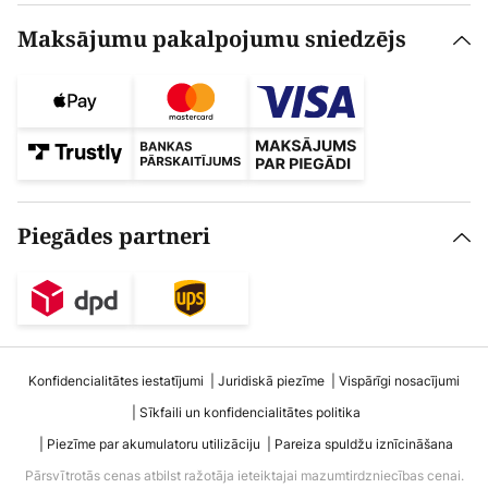
Maksājumu pakalpojumu sniedzējs
Piegādes partneri
Konfidencialitātes iestatījumi
Juridiskā piezīme
Vispārīgi nosacījumi
Sīkfaili un konfidencialitātes politika
Piezīme par akumulatoru utilizāciju
Pareiza spuldžu iznīcināšana
Pārsvītrotās cenas atbilst ražotāja ieteiktajai mazumtirdzniecības cenai.