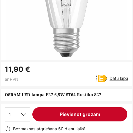
Iet
11,90 €
uz
galerijas
Datu lapa
ar PVN
sākumu
OSRAM LED lampa E27 6,5W ST64 Rustika 827
1
Pievienot grozam
Bezmaksas atgriešana 50 dienu laikā