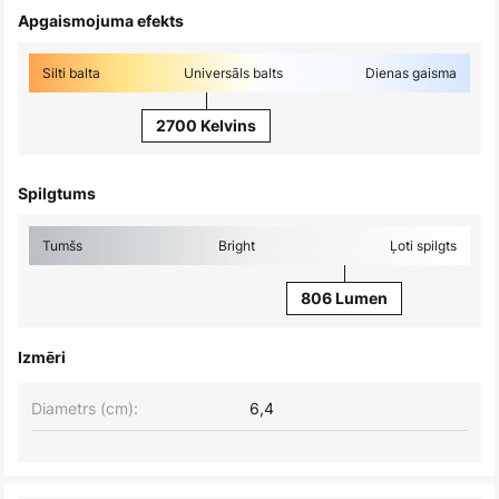
Apgaismojuma efekts
Silti balta
Universāls balts
Dienas gaisma
2700 Kelvins
Spilgtums
Tumšs
Bright
Ļoti spilgts
806 Lumen
Izmēri
Diametrs (cm):
6,4