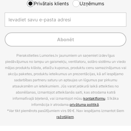
Privātais klients
Uzņēmums
Abonēt
Pierakstieties Lumories.lv jaunumiem un saņemiet izdevīgus
piedāvājumus no lampu un gaismekļu, ventilatoru, solāro sistēmu un viedo
mājas produktu klāsta, atlaižu kuponus, produktu cenu samazinājumus vai
akciju paketes, produktu ieteikumus un prezentācijas, kā arī iespējamo
sadarbības partneru saturu un aptaujas un lūgumus par pirkumu
atsauksmēm un ieteikumiem. Jūs varat jebkurā laikā atteikties no
abonēšanas, izmantojot atteikšanās saiti, kas atrodama katrā
informatīvajā biļetenā, vai izmantojot mūsu
kontaktformu
. Sīkāka
informācija ir atrodama
privātuma politikā
.
*Var tikt piemērots pasūtījumiem virs 99 €. Nav iespējams izmantot šiem
ražotājiem
.