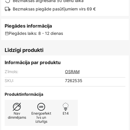
Bezmaksas atgriešana 50 dienu laikā
Bezmaksas piegāde pasūtījumiem virs 69 €
Piegādes informācija
Piegādes laiks: 8 - 12 dienas
Līdzīgi produkti
Informācija par produktu
Zīmols:
OSRAM
SKU:
7262535
Produktinformācija
Nav
Energoefekt
E14
dimmējams
īvs un
izturīgs