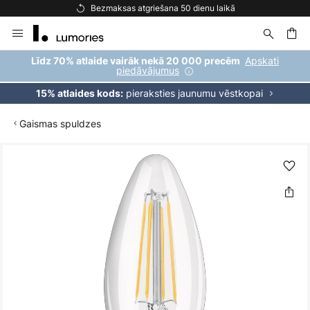
Bezmaksas atgriešana 50 dienu laikā
Skip
to
Content
ēšana
Apskati
Līdz 70% atlaide vairāk nekā 20 000 precēm
piedāvājumus
pieraksties jaunumu vēstkopai
15% atlaides kods:
Gaismas spuldzes
Iet
uz
galerijas
beigām