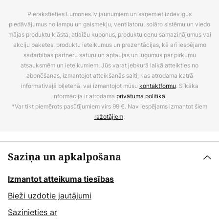
Pierakstieties Lumories.lv jaunumiem un saņemiet izdevīgus
piedāvājumus no lampu un gaismekļu, ventilatoru, solāro sistēmu un viedo
mājas produktu klāsta, atlaižu kuponus, produktu cenu samazinājumus vai
akciju paketes, produktu ieteikumus un prezentācijas, kā arī iespējamo
sadarbības partneru saturu un aptaujas un lūgumus par pirkumu
atsauksmēm un ieteikumiem. Jūs varat jebkurā laikā atteikties no
abonēšanas, izmantojot atteikšanās saiti, kas atrodama katrā
informatīvajā biļetenā, vai izmantojot mūsu
kontaktformu
. Sīkāka
informācija ir atrodama
privātuma politikā
.
*Var tikt piemērots pasūtījumiem virs 99 €. Nav iespējams izmantot šiem
ražotājiem
.
Saziņa un apkalpošana
Izmantot atteikuma tiesības
Bieži uzdotie jautājumi
Sazinieties ar