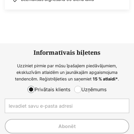
Informatīvais biļetens
Uzziniet pirmie par mūsu īpašajiem piedāvājumiem,
ekskluzīvām atlaidēm un jaunākajām apgaismojuma
tendencēm. Reģistrējieties un saņemiet
.
15 % atlaidi*
Privātais klients
Uzņēmums
Abonēt