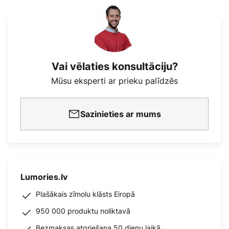
Vai vēlaties konsultāciju?
Mūsu eksperti ar prieku palīdzēs
Sazinieties ar mums
Lumories.lv
Plašākais zīmolu klāsts Eiropā
950 000 produktu noliktavā
Bezmaksas atgriešana 50 dienu laikā