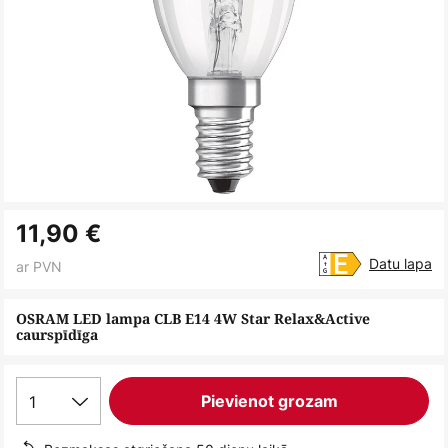
Iet
11,90 €
uz
galerijas
Datu lapa
ar PVN
sākumu
OSRAM LED lampa CLB E14 4W Star Relax&Active
caurspīdīga
1
Pievienot grozam