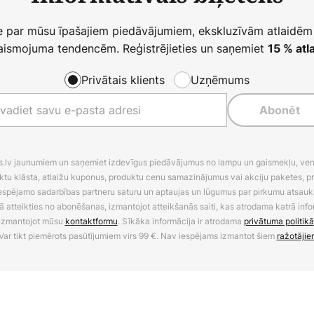
ie par mūsu īpašajiem piedāvājumiem, ekskluzīvām atlaidēm
ismojuma tendencēm. Reģistrējieties un saņemiet
15 % atla
Privātais klients
Uzņēmums
Abonēt
es.lv jaunumiem un saņemiet izdevīgus piedāvājumus no lampu un gaismekļu, venti
ktu klāsta, atlaižu kuponus, produktu cenu samazinājumus vai akciju paketes, p
 iespējamo sadarbības partneru saturu un aptaujas un lūgumus par pirkumu atsa
ā atteikties no abonēšanas, izmantojot atteikšanās saiti, kas atrodama katrā info
izmantojot mūsu
kontaktformu
. Sīkāka informācija ir atrodama
privātuma politikā
Var tikt piemērots pasūtījumiem virs 99 €. Nav iespējams izmantot šiem
ražotājie