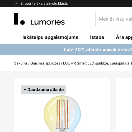
Skip
Eiropā lielākais zīmolu klāsts
to
Meklēt
Content
visu
veikalu
Iekštelpu apgaismojums
Istaba
šeit...
Āra ap
Līdz 70% atlaide vairāk nekā
Sākums
Gaismas spuldzes
LUUMR Smart LED spuldze, caurspīdīga,
Iet
uz
+ Daudzuma atlaide
galerijas
beigām