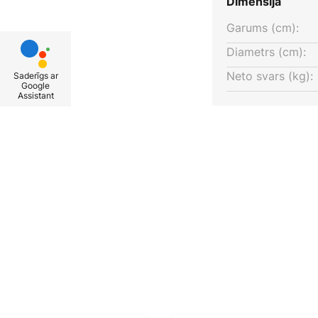
Dimensija
uumr/id6470302637
Garums (cm):
Diametrs (cm):
Neto svars (kg):
Saderīgs ar
Google
Assistant