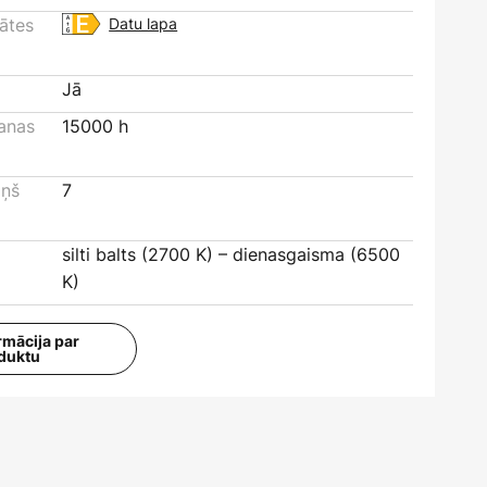
tātes
Datu lapa
Jā
šanas
15000 h
iņš
7
silti balts (2700 K) – dienasgaisma (6500
K)
rmācija par
duktu