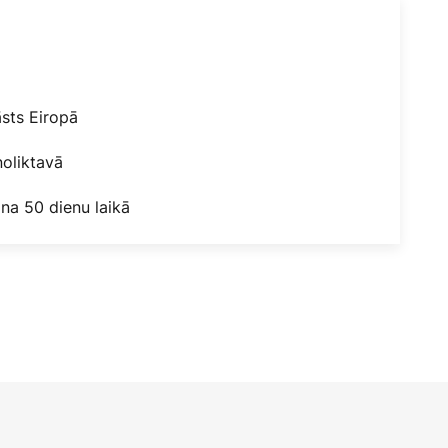
āsts Eiropā
oliktavā
na 50 dienu laikā