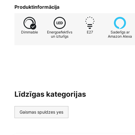
id=luumr.app&hl=en_US vai
Produktinformācija
https://apps.apple.com/lv/app/l
Dimmable
Energoefektīvs
E27
Saderīgs ar
un izturīgs
Amazon Alexa
Līdzīgas kategorijas
Gaismas spuldzes yes