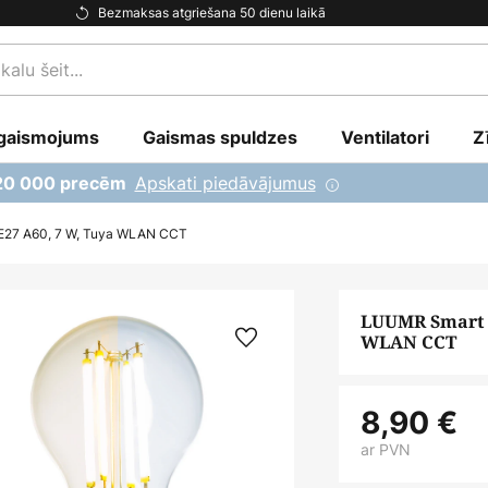
Bezmaksas atgriešana 50 dienu laikā
gaismojums
Gaismas spuldzes
Ventilatori
Z
Apskati piedāvājumus
 20 000 precēm
 E27 A60, 7 W, Tuya WLAN CCT
LUUMR Smart L
WLAN CCT
8,90 €
ar PVN