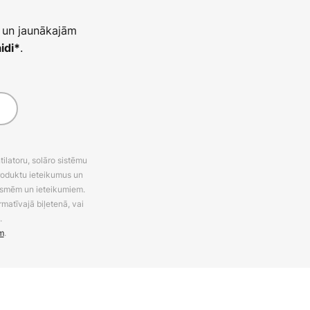
 un jaunākajām
.
idi*
latoru, solāro sistēmu
roduktu ieteikumus un
uksmēm un ieteikumiem.
rmatīvajā biļetenā, vai
.
m
.