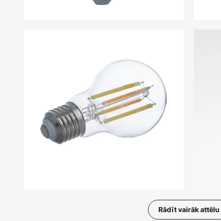
Rādīt vairāk attēlu