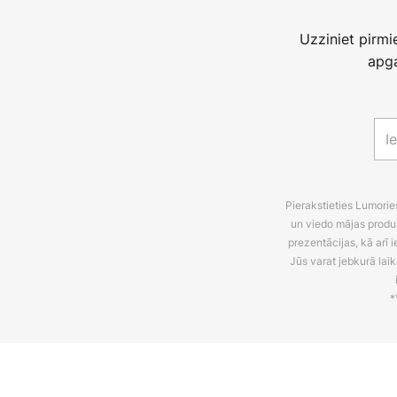
Uzziniet pirm
apga
Pierakstieties Lumori
un viedo mājas produ
prezentācijas, kā arī
Jūs varat jebkurā laik
*