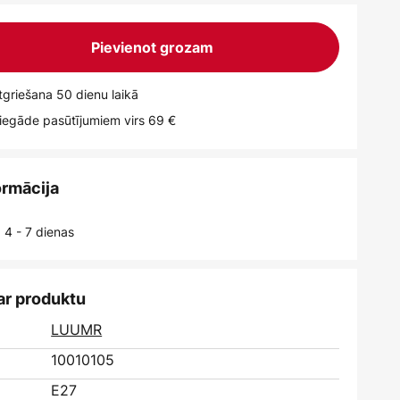
Pievienot grozam
griešana 50 dienu laikā
egāde pasūtījumiem virs 69 €
ormācija
 4 - 7 dienas
ar produktu
LUUMR
10010105
E27