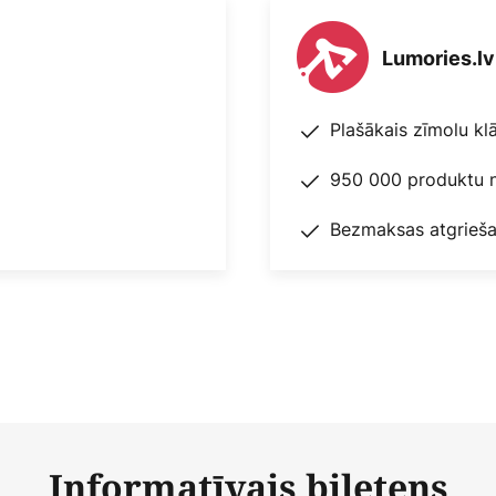
Lumories.lv
Plašākais zīmolu kl
950 000 produktu n
Bezmaksas atgrieša
Informatīvais biļetens