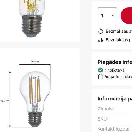
1
Bezmaksas at
Bezmaksas pi
Piegādes inf
Ir noliktavā
Piegādes laiks:
Informācija p
Zīmols:
SKU:
Kontaktligzda: