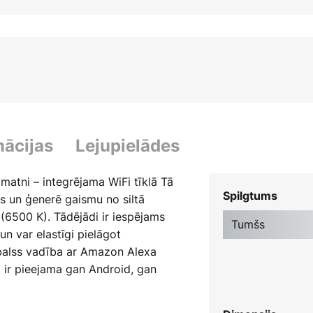
mācijas
Lejupielādes
matni – integrējama WiFi tīklā Tā
Spilgtums
s un ģenerē gaismu no siltā
 (6500 K). Tādējādi ir iespējams
Tumšs
n var elastīgi pielāgot
 balss vadība ar Amazon Alexa
ā ir pieejama gan Android, gan
pielādēt no
s/details?