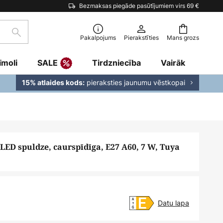
Bezmaksas piegāde pasūtījumiem virs 69 €
Meklēšana
Pakalpojums
Pierakstīties
Mans grozs
īmoli
SALE
Tirdzniecība
Vairāk
pieraksties jaunumu vēstkopai
15% atlaides kods:
ED spuldze, caurspīdīga, E27 A60, 7 W, Tuya
Datu lapa