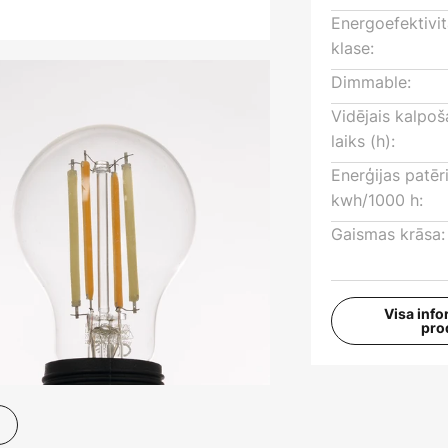
Energoefektivi
klase:
Dimmable:
Vidējais kalpo
laiks (h):
Enerģijas patēr
kwh/1000 h:
Gaismas krāsa:
Visa info
pro