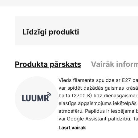
Iet
uz
galerijas
sākumu
Līdzīgi produkti
Produkta pārskats
Vairāk infor
Vieds filamenta spuldze ar E27 pa
var spīdēt dažādās gaismas krāsā
balta (2700 K) līdz dienasgaismai
elastīgs apgaismojums iekštelpās u
atmosfēru. Papildus ir iespējama
vai Google Assistant palīdzību. T
Apple ierīcēm un to var viegli leju
Lasīt vairāk
https://play.google.com/store/app