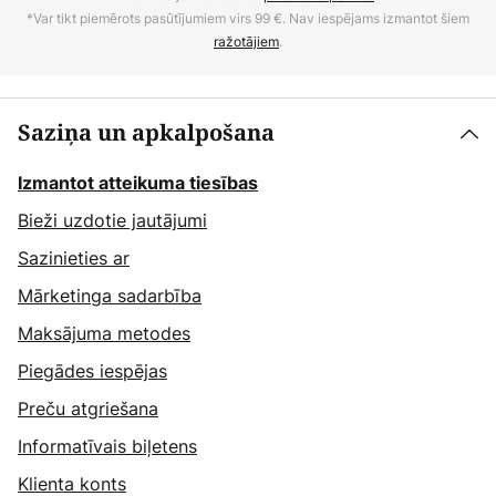
*Var tikt piemērots pasūtījumiem virs 99 €. Nav iespējams izmantot šiem
ražotājiem
.
Saziņa un apkalpošana
Izmantot atteikuma tiesības
Bieži uzdotie jautājumi
Sazinieties ar
Mārketinga sadarbība
Maksājuma metodes
Piegādes iespējas
Preču atgriešana
Informatīvais biļetens
Klienta konts