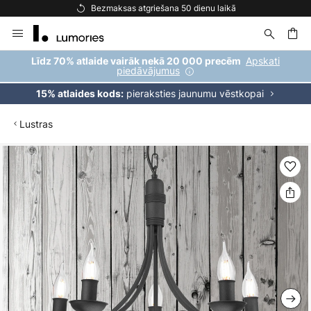
Bezmaksas atgriešana 50 dienu laikā
Skip
to
Content
ēšana
Apskati
Līdz 70% atlaide vairāk nekā 20 000 precēm
piedāvājumus
pieraksties jaunumu vēstkopai
15% atlaides kods:
Lustras
Iet
uz
galerijas
beigām