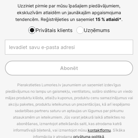
Uzziniet pirmie par mūsu īpašajiem piedāvājumiem,
ekskluzīvām atlaidēm un jaunākajām apgaismojuma
tendencēm. Reģistrējieties un saņemiet
.
15 % atlaidi*
Privātais klients
Uzņēmums
Abonēt
Pierakstieties Lumories.lv jaunumiem un saņemiet izdevīgus
piedāvājumus no lampu un gaismekļu, ventilatoru, solāro sistēmu un viedo
mājas produktu klāsta, atlaižu kuponus, produktu cenu samazinājumus vai
akciju paketes, produktu ieteikumus un prezentācijas, kā arī iespējamo
sadarbības partneru saturu un aptaujas un lūgumus par pirkumu
atsauksmēm un ieteikumiem. Jūs varat jebkurā laikā atteikties no
abonēšanas, izmantojot atteikšanās saiti, kas atrodama katrā
informatīvajā biļetenā, vai izmantojot mūsu
kontaktformu
. Sīkāka
informācija ir atrodama
privātuma politikā
.