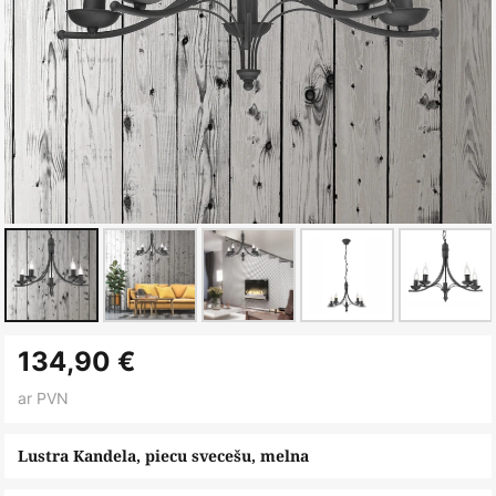
Iet
134,90 €
uz
galerijas
ar PVN
sākumu
Lustra Kandela, piecu svecešu, melna