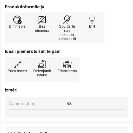
Produktinformācija
Dimmable
Bez
Spuldzīte
E14
dimmera
nav
iekļauta
komplektā
Ideāli piemērots šīm telpām
Priekšnams
Dzīvojamā
Ēdamistaba
istaba
Izmēri
Diametrs (cm):
58