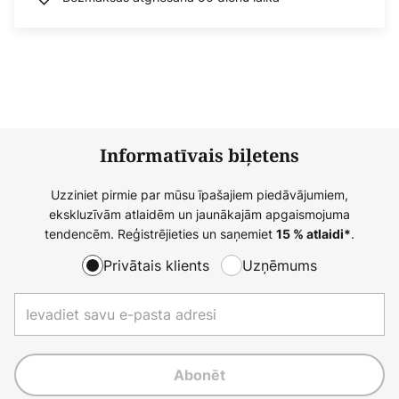
Informatīvais biļetens
Uzziniet pirmie par mūsu īpašajiem piedāvājumiem,
ekskluzīvām atlaidēm un jaunākajām apgaismojuma
tendencēm. Reģistrējieties un saņemiet
.
15 % atlaidi*
Privātais klients
Uzņēmums
Abonēt