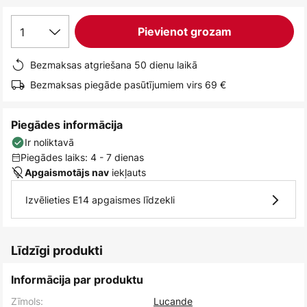
1
Pievienot grozam
Bezmaksas atgriešana 50 dienu laikā
Bezmaksas piegāde pasūtījumiem virs 69 €
Piegādes informācija
Ir noliktavā
Piegādes laiks: 4 - 7 dienas
iekļauts
Apgaismotājs nav
Izvēlieties E14 apgaismes līdzekli
Līdzīgi produkti
Informācija par produktu
Zīmols:
Lucande