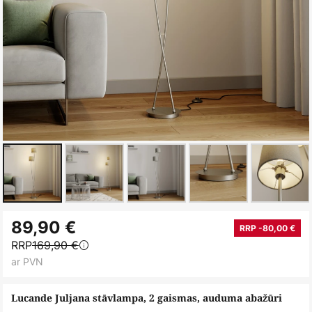
Iet
89,90 €
uz
RRP -80,00 €
RRP
169,90 €
galerijas
ar PVN
sākumu
Lucande Juljana stāvlampa, 2 gaismas, auduma abažūri