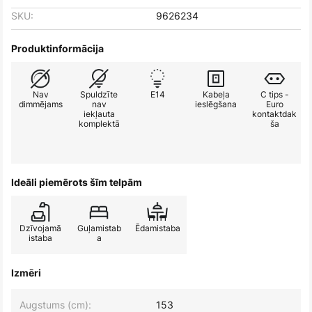
SKU:
9626234
Produktinformācija
Nav
Spuldzīte
E14
Kabeļa
C tips -
dimmējams
nav
ieslēgšana
Euro
iekļauta
kontaktdak
komplektā
ša
Ideāli piemērots šīm telpām
Dzīvojamā
Guļamistab
Ēdamistaba
istaba
a
Izmēri
Augstums (cm):
153