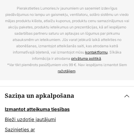
Pierakstieties Lumories.lv jaunumiem un saņemiet izdevīgus
piedāvājumus no lampu un gaismekļu, ventilatoru, solāro sistēmu un viedo
mājas produktu klāsta, atlaižu kuponus, produktu cenu samazinājumus vai
akciju paketes, produktu ieteikumus un prezentācijas, kā arī iespējamo
sadarbības partneru saturu un aptaujas un lūgumus par pirkumu
atsauksmēm un ieteikumiem. Jūs varat jebkurā laikā atteikties no
abonēšanas, izmantojot atteikšanās saiti, kas atrodama katrā
informatīvajā biļetenā, vai izmantojot mūsu
kontaktformu
. Sīkāka
informācija ir atrodama
privātuma politikā
.
*Var tikt piemērots pasūtījumiem virs 99 €. Nav iespējams izmantot šiem
ražotājiem
.
Saziņa un apkalpošana
Izmantot atteikuma tiesības
Bieži uzdotie jautājumi
Sazinieties ar