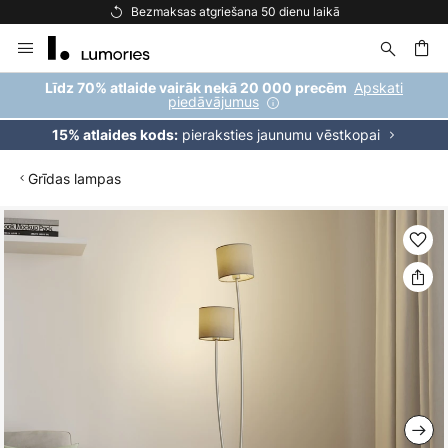
Bezmaksas atgriešana 50 dienu laikā
Skip
to
Content
ēšana
Apskati
Līdz 70% atlaide vairāk nekā 20 000 precēm
piedāvājumus
pieraksties jaunumu vēstkopai
15% atlaides kods:
Grīdas lampas
Iet
uz
galerijas
beigām