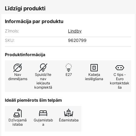
Līdzīgi produkti
Informācija par produktu
Zīmols:
Lindby
SKU:
9620799
Produktinformācija
Nav
Spuldzīte
E27
Kabeļa
C tips -
dimmējams
nav
ieslēgšana
Euro
iekļauta
kontaktdak
komplektā
ša
Ideāli piemērots šīm telpām
Dzīvojamā
Guļamistab
Ēdamistaba
istaba
a