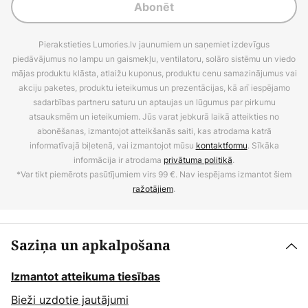
Abonēt
Pierakstieties Lumories.lv jaunumiem un saņemiet izdevīgus
piedāvājumus no lampu un gaismekļu, ventilatoru, solāro sistēmu un viedo
mājas produktu klāsta, atlaižu kuponus, produktu cenu samazinājumus vai
akciju paketes, produktu ieteikumus un prezentācijas, kā arī iespējamo
sadarbības partneru saturu un aptaujas un lūgumus par pirkumu
atsauksmēm un ieteikumiem. Jūs varat jebkurā laikā atteikties no
abonēšanas, izmantojot atteikšanās saiti, kas atrodama katrā
informatīvajā biļetenā, vai izmantojot mūsu
kontaktformu
. Sīkāka
informācija ir atrodama
privātuma politikā
.
*Var tikt piemērots pasūtījumiem virs 99 €. Nav iespējams izmantot šiem
ražotājiem
.
Saziņa un apkalpošana
Izmantot atteikuma tiesības
Bieži uzdotie jautājumi