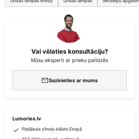
Grīdas lampas lindby
Grīdas lampas
Iekštelpu apgais
Vai vēlaties konsultāciju?
Mūsu eksperti ar prieku palīdzēs
Sazinieties ar mums
Lumories.lv
Plašākais zīmolu klāsts Eiropā