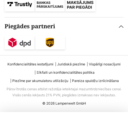
Piegādes partneri
Konfidencialitātes iestatījumi
Juridiskā piezīme
Vispārīgi nosacījumi
Sīkfaili un konfidencialitātes politika
Piezīme par akumulatoru utilizāciju
Pareiza spuldžu iznīcināšana
Pārsvītrotās cenas atbilst ražotāja ieteiktajai mazumtirdzniecības cenai.
Visās cenās iekļauts 21% PVN, piegādes izmaksas nav iekļautas.
© 2026 Lampenwelt GmbH
Pievienot grozam