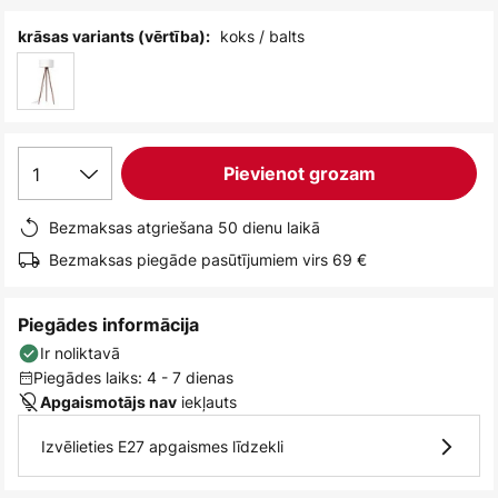
koks / balts
krāsas variants (vērtība):
1
Pievienot grozam
Bezmaksas atgriešana 50 dienu laikā
Bezmaksas piegāde pasūtījumiem virs 69 €
Piegādes informācija
Ir noliktavā
Piegādes laiks: 4 - 7 dienas
iekļauts
Apgaismotājs nav
Izvēlieties E27 apgaismes līdzekli