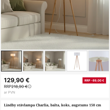
Iet
129,90 €
uz
RRP -89,00 €
RRP
218,90 €
galerijas
ar PVN
sākumu
Lindby stāvlampa Charlia, balta, koks, augstums 150 cm