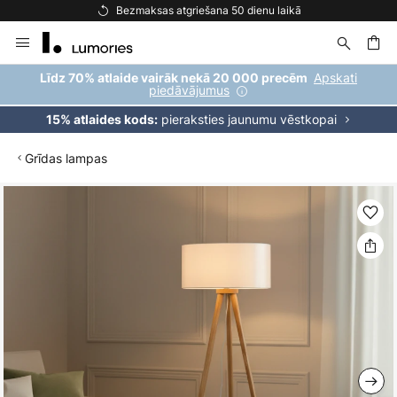
Bezmaksas atgriešana 50 dienu laikā
Skip
to
Content
ēšana
Apskati
Līdz 70% atlaide vairāk nekā 20 000 precēm
piedāvājumus
pieraksties jaunumu vēstkopai
15% atlaides kods:
Grīdas lampas
Iet
uz
galerijas
beigām