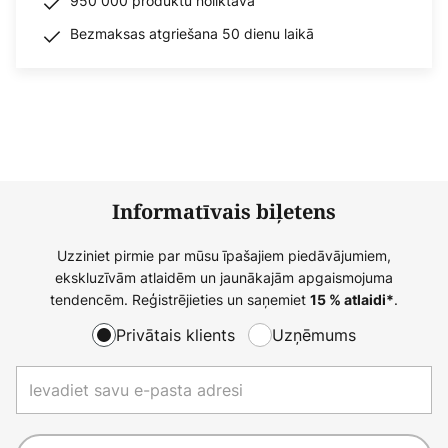
950 000 produktu noliktavā
Bezmaksas atgriešana 50 dienu laikā
Informatīvais biļetens
Uzziniet pirmie par mūsu īpašajiem piedāvājumiem,
ekskluzīvām atlaidēm un jaunākajām apgaismojuma
tendencēm. Reģistrējieties un saņemiet
.
15 % atlaidi*
Privātais klients
Uzņēmums