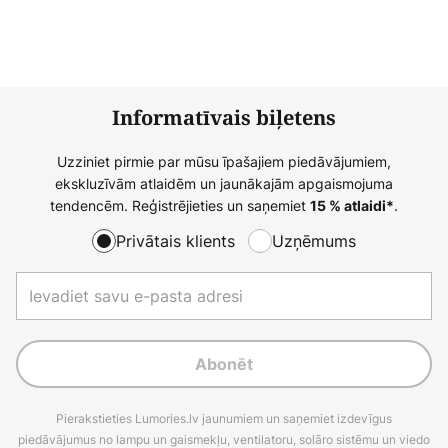
Informatīvais biļetens
Uzziniet pirmie par mūsu īpašajiem piedāvājumiem,
ekskluzīvām atlaidēm un jaunākajām apgaismojuma
tendencēm. Reģistrējieties un saņemiet
.
15 % atlaidi*
Privātais klients
Uzņēmums
Abonēt
Pierakstieties Lumories.lv jaunumiem un saņemiet izdevīgus
piedāvājumus no lampu un gaismekļu, ventilatoru, solāro sistēmu un viedo