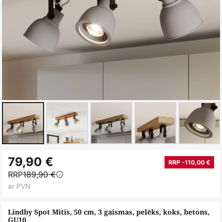
Iet
79,90 €
uz
RRP -110,00 €
RRP
189,90 €
galerijas
ar PVN
sākumu
Lindby Spot Mitis, 50 cm, 3 gaismas, pelēks, koks, betons,
GU10