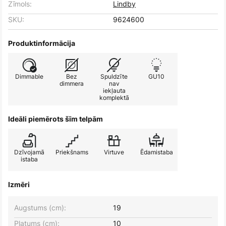
Zīmols:
Lindby
SKU:
9624600
Produktinformācija
Dimmable
Bez
Spuldzīte
GU10
dimmera
nav
iekļauta
komplektā
Ideāli piemērots šīm telpām
Dzīvojamā
Priekšnams
Virtuve
Ēdamistaba
istaba
Izmēri
Augstums (cm):
19
Platums (cm):
10