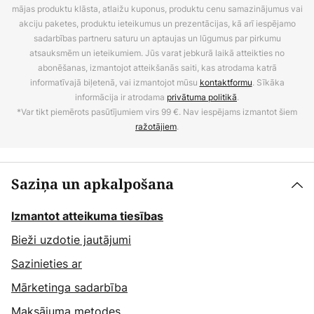
mājas produktu klāsta, atlaižu kuponus, produktu cenu samazinājumus vai
akciju paketes, produktu ieteikumus un prezentācijas, kā arī iespējamo
sadarbības partneru saturu un aptaujas un lūgumus par pirkumu
atsauksmēm un ieteikumiem. Jūs varat jebkurā laikā atteikties no
abonēšanas, izmantojot atteikšanās saiti, kas atrodama katrā
informatīvajā biļetenā, vai izmantojot mūsu
kontaktformu
. Sīkāka
informācija ir atrodama
privātuma politikā
.
*Var tikt piemērots pasūtījumiem virs 99 €. Nav iespējams izmantot šiem
ražotājiem
.
Saziņa un apkalpošana
Izmantot atteikuma tiesības
Bieži uzdotie jautājumi
Sazinieties ar
Mārketinga sadarbība
Maksājuma metodes