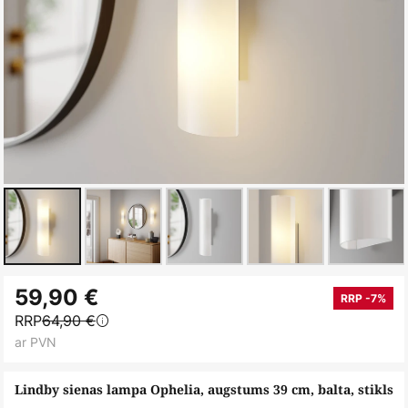
Iet
59,90 €
uz
RRP -7%
RRP
64,90 €
galerijas
ar PVN
sākumu
Lindby sienas lampa Ophelia, augstums 39 cm, balta, stikls