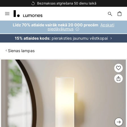
Bezmaksas atgriešana 50 dienu laikā
Skip
to
Content
ēšana
Apskati
Līdz 70% atlaide vairāk nekā 20 000 precēm
piedāvājumus
pieraksties jaunumu vēstkopai
15% atlaides kods:
Sienas lampas
Iet
uz
galerijas
beigām