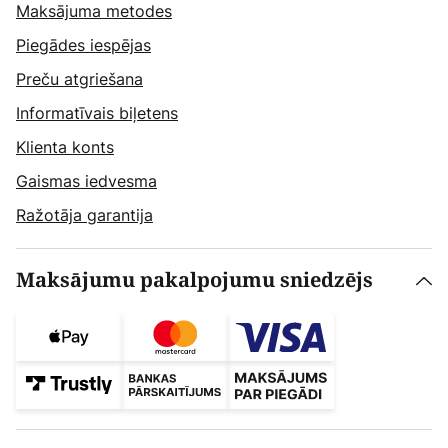
Maksājuma metodes
Piegādes iespējas
Preču atgriešana
Informatīvais biļetens
Klienta konts
Gaismas iedvesma
Ražotāja garantija
Maksājumu pakalpojumu sniedzējs