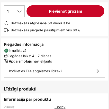
1
Pievienot grozam
Bezmaksas atgriešana 50 dienu laikā
Bezmaksas piegāde pasūtījumiem virs 69 €
Piegādes informācija
Ir noliktavā
Piegādes laiks: 4 - 7 dienas
iekļauts
Apgaismotājs nav
Izvēlieties E14 apgaismes līdzekli
Līdzīgi produkti
Informācija par produktu
Zīmols:
Lindby