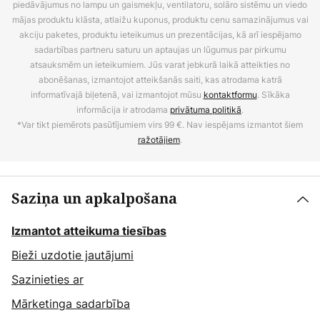
piedāvājumus no lampu un gaismekļu, ventilatoru, solāro sistēmu un viedo
mājas produktu klāsta, atlaižu kuponus, produktu cenu samazinājumus vai
akciju paketes, produktu ieteikumus un prezentācijas, kā arī iespējamo
sadarbības partneru saturu un aptaujas un lūgumus par pirkumu
atsauksmēm un ieteikumiem. Jūs varat jebkurā laikā atteikties no
abonēšanas, izmantojot atteikšanās saiti, kas atrodama katrā
informatīvajā biļetenā, vai izmantojot mūsu
kontaktformu
. Sīkāka
informācija ir atrodama
privātuma politikā
.
*Var tikt piemērots pasūtījumiem virs 99 €. Nav iespējams izmantot šiem
ražotājiem
.
Saziņa un apkalpošana
Izmantot atteikuma tiesības
Bieži uzdotie jautājumi
Sazinieties ar
Mārketinga sadarbība