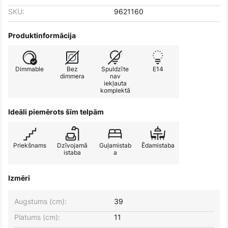
SKU:
9621160
Produktinformācija
Dimmable
Bez
Spuldzīte
E14
dimmera
nav
iekļauta
komplektā
Ideāli piemērots šīm telpām
Priekšnams
Dzīvojamā
Guļamistab
Ēdamistaba
istaba
a
Izmēri
Augstums (cm):
39
Platums (cm):
11