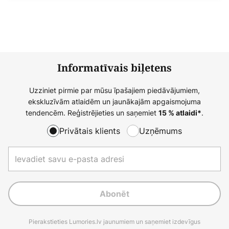
Informatīvais biļetens
Uzziniet pirmie par mūsu īpašajiem piedāvājumiem,
ekskluzīvām atlaidēm un jaunākajām apgaismojuma
tendencēm. Reģistrējieties un saņemiet
.
15 % atlaidi*
Privātais klients
Uzņēmums
Abonēt
Pierakstieties Lumories.lv jaunumiem un saņemiet izdevīgus