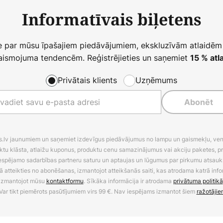
Informatīvais biļetens
ie par mūsu īpašajiem piedāvājumiem, ekskluzīvām atlaidēm
ismojuma tendencēm. Reģistrējieties un saņemiet
15 % atla
Privātais klients
Uzņēmums
Abonēt
es.lv jaunumiem un saņemiet izdevīgus piedāvājumus no lampu un gaismekļu, venti
ktu klāsta, atlaižu kuponus, produktu cenu samazinājumus vai akciju paketes, p
 iespējamo sadarbības partneru saturu un aptaujas un lūgumus par pirkumu atsa
ā atteikties no abonēšanas, izmantojot atteikšanās saiti, kas atrodama katrā info
izmantojot mūsu
kontaktformu
. Sīkāka informācija ir atrodama
privātuma politikā
Var tikt piemērots pasūtījumiem virs 99 €. Nav iespējams izmantot šiem
ražotājie