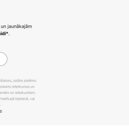
 un jaunākajām
.
idi*
latoru, solāro sistēmu
roduktu ieteikumus un
uksmēm un ieteikumiem.
rmatīvajā biļetenā, vai
.
m
.