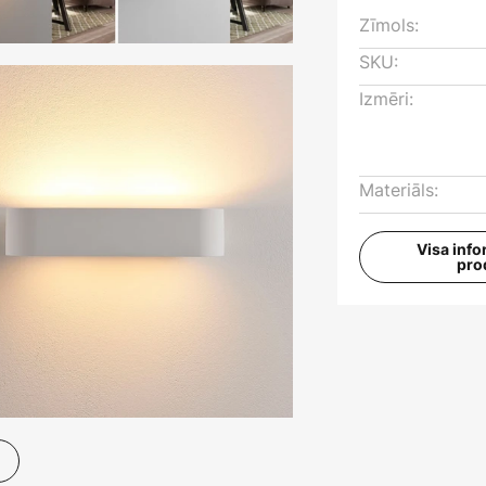
Zīmols:
SKU:
Izmēri:
Materiāls:
Visa info
pro