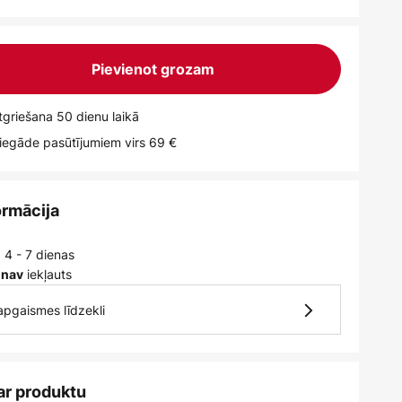
Pievienot grozam
griešana 50 dienu laikā
egāde pasūtījumiem virs 69 €
ormācija
 4 - 7 dienas
iekļauts
 nav
 apgaismes līdzekli
ar produktu