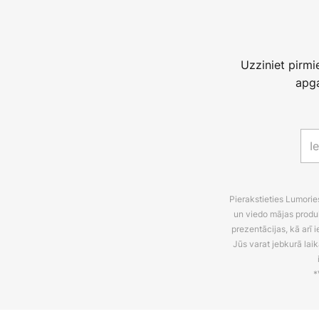
Uzziniet pirm
apga
Pierakstieties Lumori
un viedo mājas produ
prezentācijas, kā arī
Jūs varat jebkurā laik
*