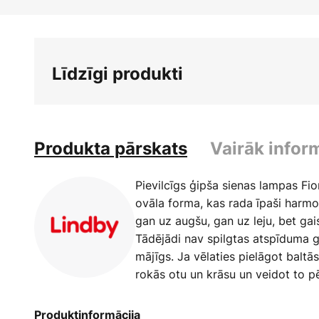
Iet
uz
galerijas
sākumu
Līdzīgi produkti
Produkta pārskats
Vairāk infor
Pievilcīgs ģipša sienas lampas Fion
ovāla forma, kas rada īpaši harmo
gan uz augšu, gan uz leju, bet ga
Tādējādi nav spilgtas atspīduma g
mājīgs. Ja vēlaties pielāgot baltā
rokās otu un krāsu un veidot to 
Produktinformācija