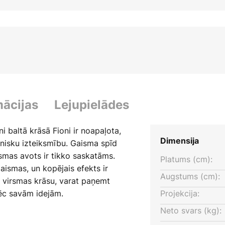
mācijas
Lejupielādes
i baltā krāsā Fioni ir noapaļota,
Dimensija
nisku izteiksmību. Gaisma spīd
ismas avots ir tikko saskatāms.
Platums (cm):
aismas, un kopējais efekts ir
Augstums (cm):
s virsmas krāsu, varat paņemt
pēc savām idejām.
Projekcija:
Neto svars (kg):