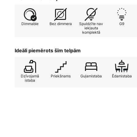
Dimmable
Bez dimmera
Spuldzīte nav
G9
iekļauta
komplektā
Ideāli piemērots šīm telpām
Dzīvojamā
Priekšnams
Guļamistaba
Ēdamistaba
istaba