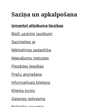
Saziņa un apkalpošana
Izmantot atteikuma tiesības
Bieži uzdotie jautājumi
Sazinieties ar
Mārketinga sadarbība
Maksājuma metodes
Piegādes iespējas
Preču atgriešana
Informatīvais biļetens
Klienta konts
Gaismas iedvesma
Ražotāja garantija