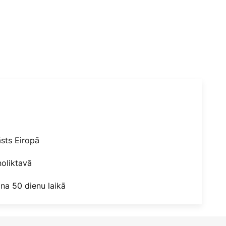
āsts Eiropā
oliktavā
na 50 dienu laikā