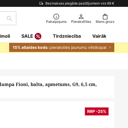
Bezmaksas piegāde pasūtījumiem virs 69 €
Meklēšana
Pakalpojums
Pierakstīties
Mans grozs
īmoli
SALE
Tirdzniecība
Vairāk
pieraksties jaunumu vēstkopai
15% atlaides kods:
lampa Fioni, balta, apmetums, G9, 6,5 cm,
RRP -25%