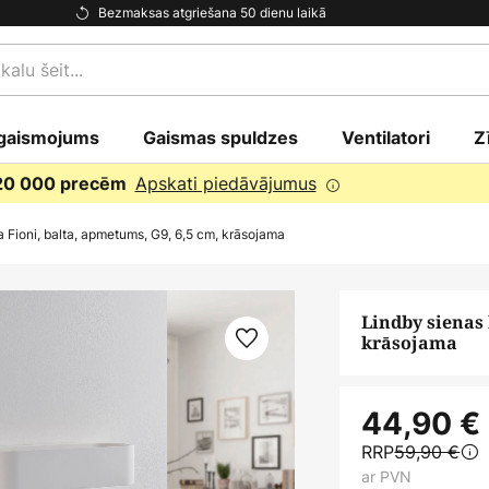
Bezmaksas atgriešana 50 dienu laikā
gaismojums
Gaismas spuldzes
Ventilatori
Z
Apskati piedāvājumus
 20 000 precēm
 Fioni, balta, apmetums, G9, 6,5 cm, krāsojama
Lindby sienas 
krāsojama
44,90 €
RRP
59,90 €
ar PVN