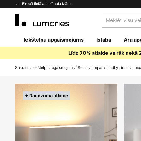
Skip
Eiropā lielākais zīmolu klāsts
to
Meklēt
Content
visu
veikalu
Iekštelpu apgaismojums
Istaba
šeit...
Āra ap
Līdz 70% atlaide vairāk nekā
Sākums
Iekštelpu apgaismojums
Sienas lampas
Lindby sienas lampa
Iet
uz
+ Daudzuma atlaide
galerijas
beigām