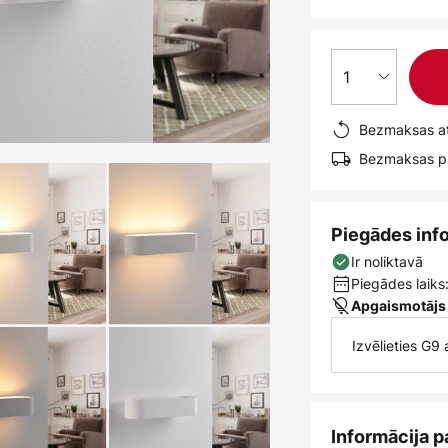
1
Bezmaksas at
Bezmaksas pi
Piegādes inf
Ir noliktavā
Piegādes laiks:
Apgaismotājs
Izvēlieties G9
Informācija p