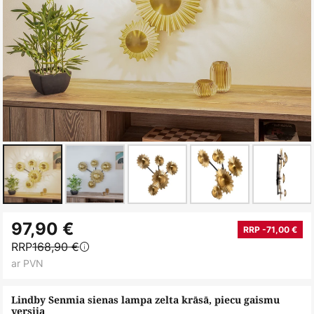
Iet
97,90 €
uz
RRP -71,00 €
RRP
168,90 €
galerijas
ar PVN
sākumu
Lindby Senmia sienas lampa zelta krāsā, piecu gaismu
versija