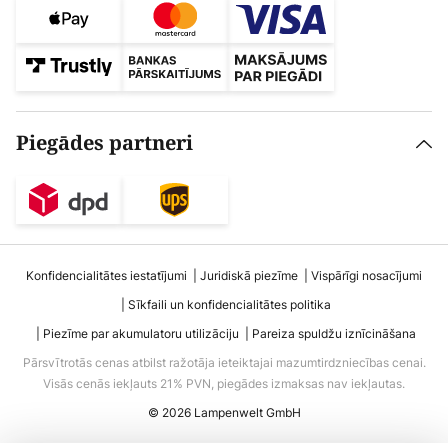
Piegādes partneri
Konfidencialitātes iestatījumi
Juridiskā piezīme
Vispārīgi nosacījumi
Sīkfaili un konfidencialitātes politika
Piezīme par akumulatoru utilizāciju
Pareiza spuldžu iznīcināšana
Pārsvītrotās cenas atbilst ražotāja ieteiktajai mazumtirdzniecības cenai.
Visās cenās iekļauts 21% PVN, piegādes izmaksas nav iekļautas.
© 2026 Lampenwelt GmbH