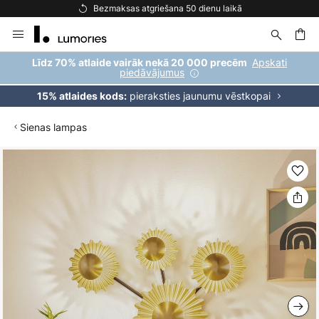
Bezmaksas atgriešana 50 dienu laikā
Skip
to
Content
ēšana
Apskati
Līdz 70% atlaide vairāk nekā 20 000 precēm
piedāvājumus
pieraksties jaunumu vēstkopai
15% atlaides kods:
Sienas lampas
Iet
uz
galerijas
beigām