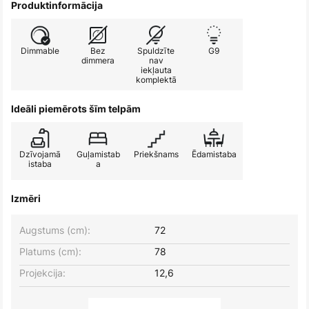
Produktinformācija
Dimmable
Bez
Spuldzīte
G9
dimmera
nav
iekļauta
komplektā
Ideāli piemērots šīm telpām
Dzīvojamā
Guļamistab
Priekšnams
Ēdamistaba
istaba
a
Izmēri
Augstums (cm):
72
Platums (cm):
78
Projekcija:
12,6