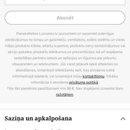
Abonēt
Pierakstieties Lumories.lv jaunumiem un saņemiet izdevīgus
piedāvājumus no lampu un gaismekļu, ventilatoru, solāro sistēmu un viedo
mājas produktu klāsta, atlaižu kuponus, produktu cenu samazinājumus vai
akciju paketes, produktu ieteikumus un prezentācijas, kā arī iespējamo
sadarbības partneru saturu un aptaujas un lūgumus par pirkumu
atsauksmēm un ieteikumiem. Jūs varat jebkurā laikā atteikties no
abonēšanas, izmantojot atteikšanās saiti, kas atrodama katrā
informatīvajā biļetenā, vai izmantojot mūsu
kontaktformu
. Sīkāka
informācija ir atrodama
privātuma politikā
.
*Var tikt piemērots pasūtījumiem virs 99 €. Nav iespējams izmantot šiem
ražotājiem
.
Saziņa un apkalpošana