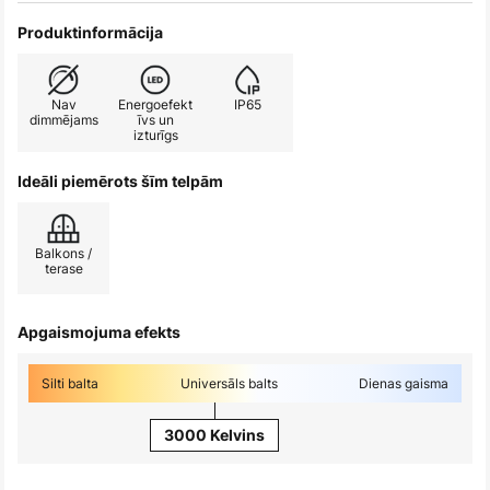
Produktinformācija
Nav
Energoefekt
IP65
dimmējams
īvs un
izturīgs
Ideāli piemērots šīm telpām
Balkons /
terase
Apgaismojuma efekts
Silti balta
Universāls balts
Dienas gaisma
3000 Kelvins