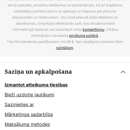
akciju paketes, produktu ieteikumus un prezentācijas, kā arī iespējamo
sadarbības partneru saturu un aptaujas un lūgumus par pirkumu
atsauksmēm un ieteikumiem. Jūs varat jebkurā laikā atteikties no
abonēšanas, izmantojot atteikšanās saiti, kas atrodama katrā
informatīvajā biļetenā, vai izmantojot mūsu
kontaktformu
. Sīkāka
informācija ir atrodama
privātuma politikā
.
*Var tikt piemērots pasūtījumiem virs 99 €. Nav iespējams izmantot šiem
ražotājiem
.
Saziņa un apkalpošana
Izmantot atteikuma tiesības
Bieži uzdotie jautājumi
Sazinieties ar
Mārketinga sadarbība
Maksājuma metodes