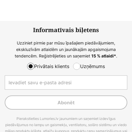
Informatīvais biļetens
Uzziniet pirmie par mūsu īpašajiem piedāvājumiem,
ekskluzīvām atlaidēm un jaunākajām apgaismojuma
tendencēm. Reģistrējieties un saņemiet
.
15 % atlaidi*
Privātais klients
Uzņēmums
Abonēt
Pierakstieties Lumories.lv jaunumiem un saņemiet izdevīgus
piedāvājumus no lampu un gaismekļu, ventilatoru, solāro sistēmu un viedo
mājas produktu klāsta, atlaižu kuponus, produktu cenu samazinājumus vai