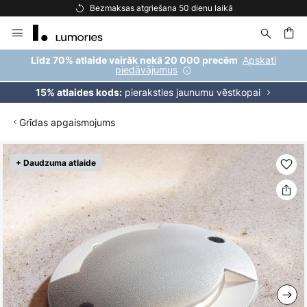
Bezmaksas atgriešana 50 dienu laikā
Skip
to
Content
ēšana
Apskati
Līdz 70% atlaide vairāk nekā 20 000 precēm
piedāvājumus
pieraksties jaunumu vēstkopai
15% atlaides kods:
Grīdas apgaismojums
Iet
+ Daudzuma atlaide
uz
galerijas
beigām