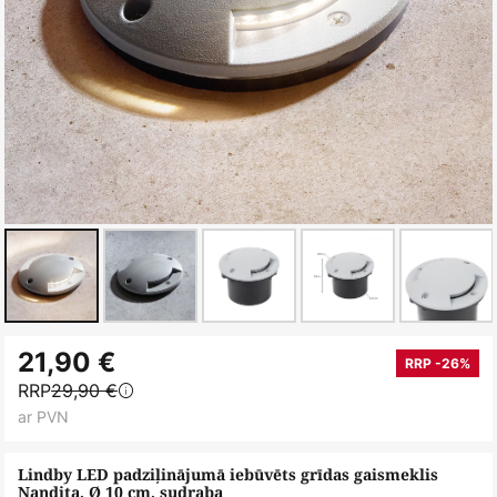
Iet
21,90 €
uz
RRP -26%
RRP
29,90 €
galerijas
ar PVN
sākumu
Lindby LED padziļinājumā iebūvēts grīdas gaismeklis
Nandita, Ø 10 cm, sudraba