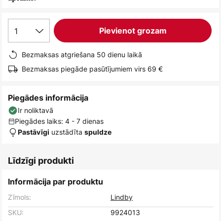
1
Pievienot grozam
Bezmaksas atgriešana 50 dienu laikā
Bezmaksas piegāde pasūtījumiem virs 69 €
Piegādes informācija
Ir noliktavā
Piegādes laiks: 4 - 7 dienas
uzstādīta
Pastāvīgi
spuldze
Līdzīgi produkti
Informācija par produktu
Zīmols:
Lindby
SKU:
9924013