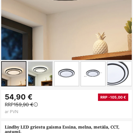
Iet
54,90 €
uz
RRP -105,00 €
RRP
159,90 €
galerijas
ar PVN
sākumu
Lindby LED griestu gaisma Essina, melna, metāla, CCT,
aptumš.