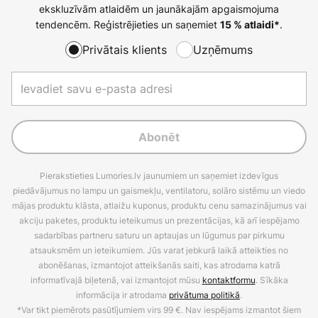
ekskluzīvām atlaidēm un jaunākajām apgaismojuma
tendencēm. Reģistrējieties un saņemiet
.
15 % atlaidi*
Privātais klients
Uzņēmums
Abonēt
Pierakstieties Lumories.lv jaunumiem un saņemiet izdevīgus
piedāvājumus no lampu un gaismekļu, ventilatoru, solāro sistēmu un viedo
mājas produktu klāsta, atlaižu kuponus, produktu cenu samazinājumus vai
akciju paketes, produktu ieteikumus un prezentācijas, kā arī iespējamo
sadarbības partneru saturu un aptaujas un lūgumus par pirkumu
atsauksmēm un ieteikumiem. Jūs varat jebkurā laikā atteikties no
abonēšanas, izmantojot atteikšanās saiti, kas atrodama katrā
informatīvajā biļetenā, vai izmantojot mūsu
kontaktformu
. Sīkāka
informācija ir atrodama
privātuma politikā
.
*Var tikt piemērots pasūtījumiem virs 99 €. Nav iespējams izmantot šiem