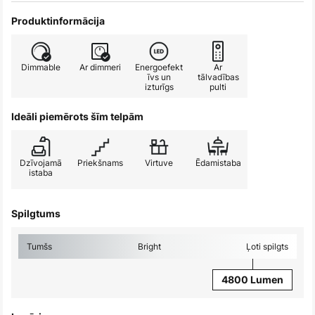
Produktinformācija
Dimmable
Ar dimmeri
Energoefekt
Ar
īvs un
tālvadības
izturīgs
pulti
Ideāli piemērots šīm telpām
Dzīvojamā
Priekšnams
Virtuve
Ēdamistaba
istaba
Spilgtums
Tumšs
Bright
Ļoti spilgts
4800 Lumen