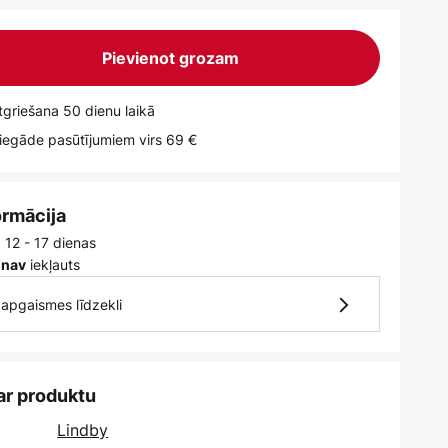
Pievienot grozam
griešana 50 dienu laikā
egāde pasūtījumiem virs 69 €
ormācija
 12 - 17 dienas
iekļauts
 nav
7 apgaismes līdzekli
ar produktu
Lindby