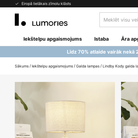
Skip
Eiropā lielākais zīmolu klāsts
to
Meklēt
Content
visu
veikalu
Iekštelpu apgaismojums
Istaba
šeit...
Āra ap
Līdz 70% atlaide vairāk nekā
Sākums
Iekštelpu apgaismojums
Galda lampas
Lindby Kody galda la
Iet
uz
galerijas
beigām