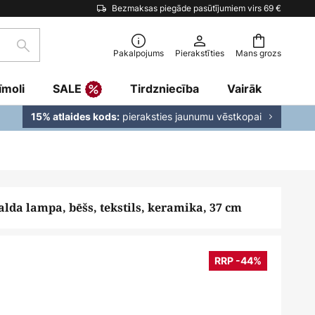
Bezmaksas piegāde pasūtījumiem virs 69 €
Meklēšana
Pakalpojums
Pierakstīties
Mans grozs
īmoli
SALE
Tirdzniecība
Vairāk
pieraksties jaunumu vēstkopai
15% atlaides kods:
lda lampa, bēšs, tekstils, keramika, 37 cm
RRP -44%