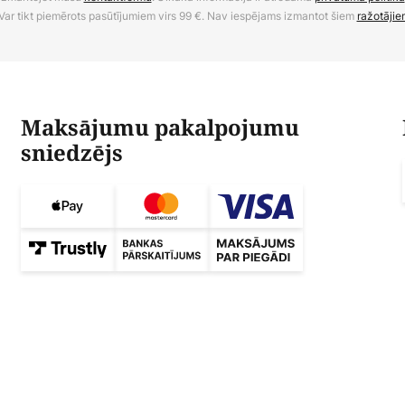
Var tikt piemērots pasūtījumiem virs 99 €. Nav iespējams izmantot šiem
ražotājie
Maksājumu pakalpojumu
sniedzējs