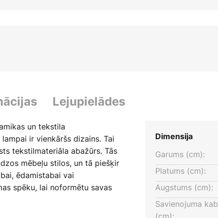
mācijas
Lejupielādes
amikas un tekstila
Dimensija
ampai ir vienkāršs dizains. Tai
ts tekstilmateriāla abažūrs. Tās
Garums (cm):
dzos mēbeļu stilos, un tā piešķir
Platums (cm):
bai, ēdamistabai vai
smas spēku, lai noformētu savas
Augstums (cm):
lampas harmonisko starojumu.
Savienojuma kab
(cm):