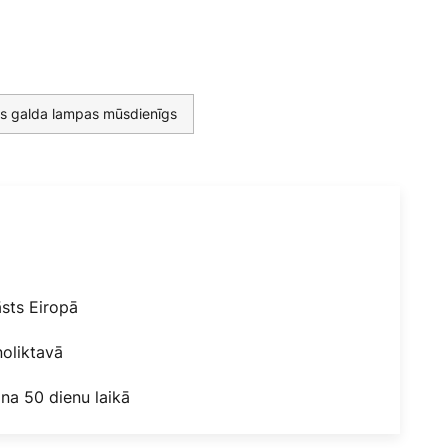
as galda lampas mūsdienīgs
āsts Eiropā
oliktavā
na 50 dienu laikā