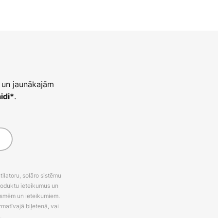
 un jaunākajām
.
idi*
latoru, solāro sistēmu
roduktu ieteikumus un
uksmēm un ieteikumiem.
rmatīvajā biļetenā, vai
.