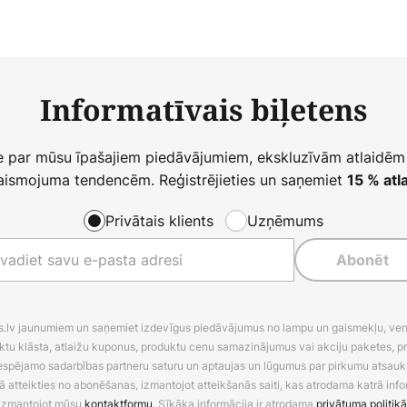
Informatīvais biļetens
ie par mūsu īpašajiem piedāvājumiem, ekskluzīvām atlaidēm
ismojuma tendencēm. Reģistrējieties un saņemiet
15 % atla
Privātais klients
Uzņēmums
Abonēt
es.lv jaunumiem un saņemiet izdevīgus piedāvājumus no lampu un gaismekļu, venti
ktu klāsta, atlaižu kuponus, produktu cenu samazinājumus vai akciju paketes, p
 iespējamo sadarbības partneru saturu un aptaujas un lūgumus par pirkumu atsa
ā atteikties no abonēšanas, izmantojot atteikšanās saiti, kas atrodama katrā info
izmantojot mūsu
kontaktformu
. Sīkāka informācija ir atrodama
privātuma politikā