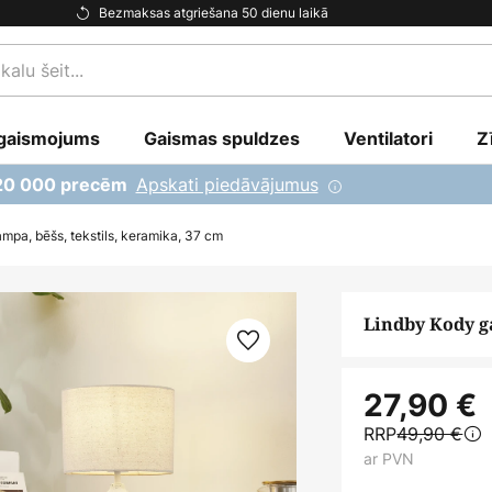
Bezmaksas atgriešana 50 dienu laikā
gaismojums
Gaismas spuldzes
Ventilatori
Z
Apskati piedāvājumus
 20 000 precēm
mpa, bēšs, tekstils, keramika, 37 cm
Lindby Kody ga
27,90 €
RRP
49,90 €
ar PVN