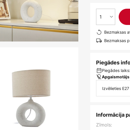
1
Bezmaksas at
Bezmaksas pi
Piegādes inf
Piegādes laiks:
Apgaismotājs
Izvēlieties E2
Informācija p
Zīmols: