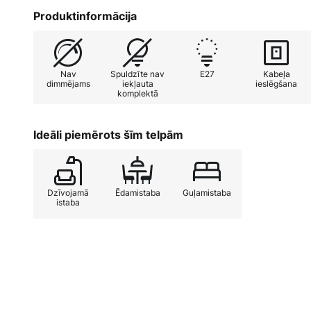
Produktinformācija
Nav
Spuldzīte nav
E27
Kabeļa
dimmējams
iekļauta
ieslēgšana
komplektā
Ideāli piemērots šīm telpām
Dzīvojamā
Ēdamistaba
Guļamistaba
istaba