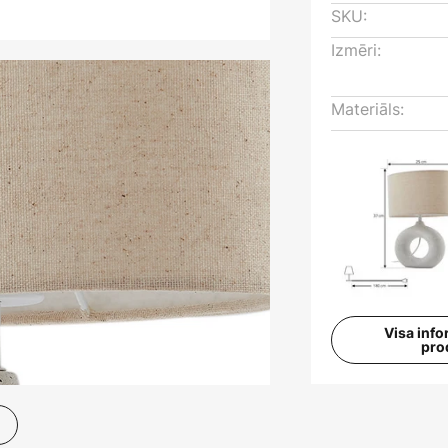
SKU:
Izmēri:
Materiāls:
Visa info
pro