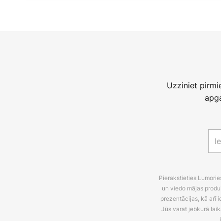
Uzziniet pirm
apga
Pierakstieties Lumori
un viedo mājas produ
prezentācijas, kā arī
Jūs varat jebkurā laik