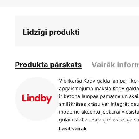
Iet
uz
galerijas
sākumu
Līdzīgi produkti
Produkta pārskats
Vairāk infor
Vienkāršā Kody galda lampa - ker
apgaismojuma māksla Kody galda l
ir betona lampas pamatne un skais
smilškrāsas krāsu var integrēt dau
modernu akcentu jebkurai viesista
guļamistabai. Paļaujieties uz gai
telpas, un izbaudiet šīs stilīgās 
Lasīt vairāk