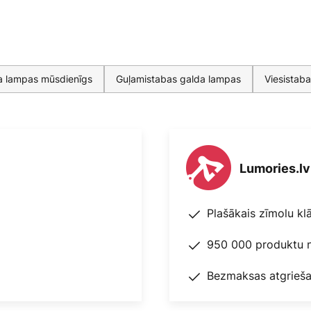
a lampas mūsdienīgs
Guļamistabas galda lampas
Viesistab
Lumories.lv
Plašākais zīmolu kl
950 000 produktu n
Bezmaksas atgrieša