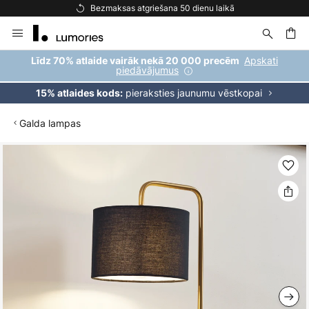
Bezmaksas atgriešana 50 dienu laikā
Skip
to
Content
ēšana
Apskati
Līdz 70% atlaide vairāk nekā 20 000 precēm
piedāvājumus
pieraksties jaunumu vēstkopai
15% atlaides kods:
Galda lampas
Iet
uz
galerijas
beigām