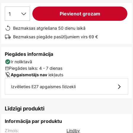
1
Pievienot grozam
Bezmaksas atgriešana 50 dienu laikā
Bezmaksas piegāde pasūtījumiem virs 69 €
Piegādes informācija
Ir noliktavā
Piegādes laiks: 4 - 7 dienas
iekļauts
Apgaismotājs nav
Izvēlieties E27 apgaismes līdzekli
Līdzīgi produkti
Informācija par produktu
Zīmols:
Lindby