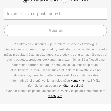
Abonēt
Pierakstieties Lumories.lv jaunumiem un saņemiet izdevīgus
piedāvājumus no lampu un gaismekļu, ventilatoru, solāro sistēmu un viedo
mājas produktu klāsta, atlaižu kuponus, produktu cenu samazinājumus vai
akciju paketes, produktu ieteikumus un prezentācijas, kā arī iespējamo
sadarbības partneru saturu un aptaujas un lūgumus par pirkumu
atsauksmēm un ieteikumiem. Jūs varat jebkurā laikā atteikties no
abonēšanas, izmantojot atteikšanās saiti, kas atrodama katrā
informatīvajā biļetenā, vai izmantojot mūsu
kontaktformu
. Sīkāka
informācija ir atrodama
privātuma politikā
.
*Var tikt piemērots pasūtījumiem virs 99 €. Nav iespējams izmantot šiem
ražotājiem
.