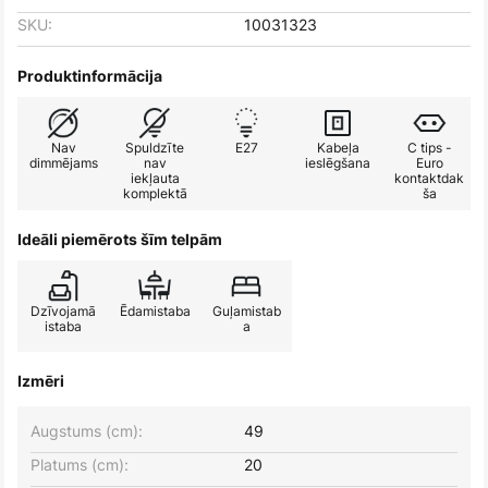
SKU:
10031323
Produktinformācija
Nav
Spuldzīte
E27
Kabeļa
C tips -
dimmējams
nav
ieslēgšana
Euro
iekļauta
kontaktdak
komplektā
ša
Ideāli piemērots šīm telpām
Dzīvojamā
Ēdamistaba
Guļamistab
istaba
a
Izmēri
Augstums (cm):
49
Platums (cm):
20