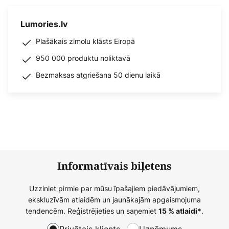
Lumories.lv
Plašākais zīmolu klāsts Eiropā
950 000 produktu noliktavā
Bezmaksas atgriešana 50 dienu laikā
Informatīvais biļetens
Uzziniet pirmie par mūsu īpašajiem piedāvājumiem,
ekskluzīvām atlaidēm un jaunākajām apgaismojuma
tendencēm. Reģistrējieties un saņemiet
.
15 % atlaidi*
Privātais klients
Uzņēmums