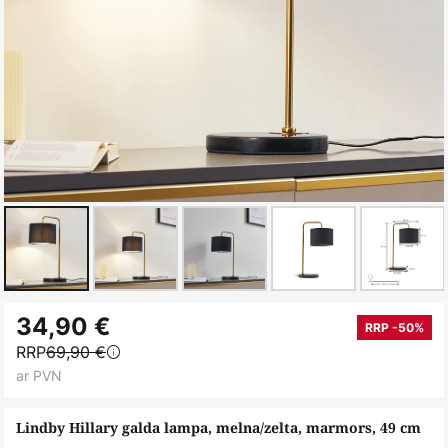
Iet
34,90 €
uz
RRP -50%
RRP
69,90 €
galerijas
ar PVN
sākumu
Lindby Hillary galda lampa, melna/zelta, marmors, 49 cm