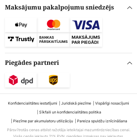
Maksājumu pakalpojumu sniedzējs
Piegādes partneri
Konfidencialitātes iestatījumi
Juridiskā piezīme
Vispārīgi nosacījumi
Sīkfaili un konfidencialitātes politika
Piezīme par akumulatoru utilizāciju
Pareiza spuldžu iznīcināšana
Pārsvītrotās cenas atbilst ražotāja ieteiktajai mazumtirdzniecības cenai.
Visās cenās iekļauts 21% PVN, piegādes izmaksas nav iekļautas.