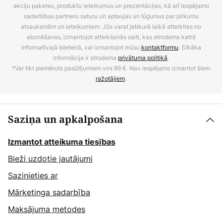
akciju paketes, produktu ieteikumus un prezentācijas, kā arī iespējamo
sadarbības partneru saturu un aptaujas un lūgumus par pirkumu
atsauksmēm un ieteikumiem. Jūs varat jebkurā laikā atteikties no
abonēšanas, izmantojot atteikšanās saiti, kas atrodama katrā
informatīvajā biļetenā, vai izmantojot mūsu
kontaktformu
. Sīkāka
informācija ir atrodama
privātuma politikā
.
*Var tikt piemērots pasūtījumiem virs 99 €. Nav iespējams izmantot šiem
ražotājiem
.
Saziņa un apkalpošana
Izmantot atteikuma tiesības
Bieži uzdotie jautājumi
Sazinieties ar
Mārketinga sadarbība
Maksājuma metodes