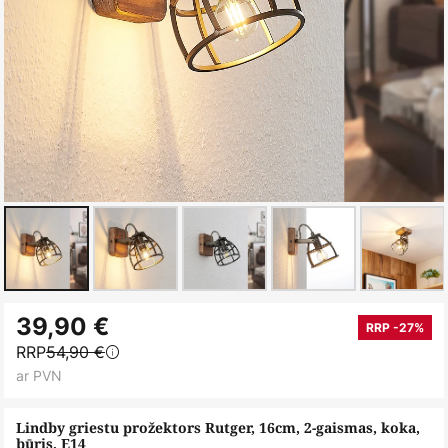
Iet
39,90 €
uz
RRP -27%
RRP
54,90 €
galerijas
ar PVN
sākumu
Lindby griestu prožektors Rutger, 16cm, 2-gaismas, koka,
būris, E14