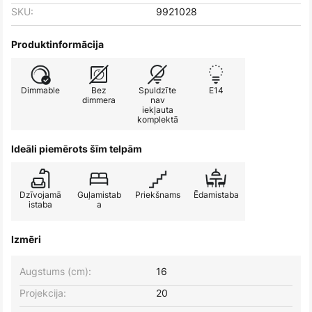
SKU:
9921028
Produktinformācija
Dimmable
Bez
Spuldzīte
E14
dimmera
nav
iekļauta
komplektā
Ideāli piemērots šīm telpām
Dzīvojamā
Guļamistab
Priekšnams
Ēdamistaba
istaba
a
Izmēri
Augstums (cm):
16
Projekcija:
20