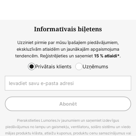
Informatīvais biļetens
Uzziniet pirmie par mūsu īpašajiem piedāvājumiem,
ekskluzīvām atlaidēm un jaunākajām apgaismojuma
tendencēm. Reģistrējieties un saņemiet
.
15 % atlaidi*
Privātais klients
Uzņēmums
Abonēt
Pierakstieties Lumories.lv jaunumiem un saņemiet izdevīgus
piedāvājumus no lampu un gaismekļu, ventilatoru, solāro sistēmu un viedo
mājas produktu klāsta, atlaižu kuponus, produktu cenu samazinājumus vai