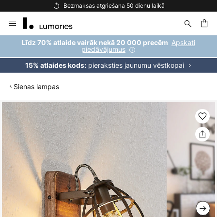
Bezmaksas atgriešana 50 dienu laikā
Skip
to
Content
ēšana
Apskati
Līdz 70% atlaide vairāk nekā 20 000 precēm
piedāvājumus
pieraksties jaunumu vēstkopai
15% atlaides kods:
Sienas lampas
Iet
uz
galerijas
beigām