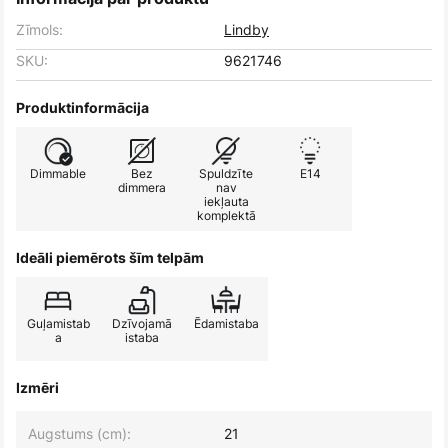
Zīmols:
Lindby
SKU:
9621746
Produktinformācija
Dimmable
Bez
Spuldzīte
E14
dimmera
nav
iekļauta
komplektā
Ideāli piemērots šīm telpām
Guļamistab
Dzīvojamā
Ēdamistaba
a
istaba
Izmēri
Augstums (cm):
21