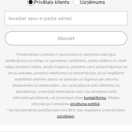
Privātais klients
Uzņēmums
Abonēt
Pierakstieties Lumories.lv jaunumiem un saņemiet izdevīgus
piedāvājumus no lampu un gaismekļu, ventilatoru, solāro sistēmu un viedo
mājas produktu klāsta, atlaižu kuponus, produktu cenu samazinājumus vai
akciju paketes, produktu ieteikumus un prezentācijas, kā arī iespējamo
sadarbības partneru saturu un aptaujas un lūgumus par pirkumu
atsauksmēm un ieteikumiem. Jūs varat jebkurā laikā atteikties no
abonēšanas, izmantojot atteikšanās saiti, kas atrodama katrā
informatīvajā biļetenā, vai izmantojot mūsu
kontaktformu
. Sīkāka
informācija ir atrodama
privātuma politikā
.
*Var tikt piemērots pasūtījumiem virs 99 €. Nav iespējams izmantot šiem
ražotājiem
.