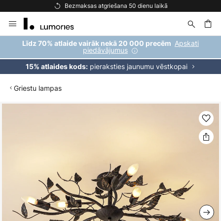
aksas atgriešana 50 dienu laikā
Bezmaksas p
Skip
to
Content
ēšana
Apskati
Līdz 70% atlaide vairāk nekā 20 000 precēm
piedāvājumus
pieraksties jaunumu vēstkopai
15% atlaides kods:
Griestu lampas
Iet
uz
galerijas
beigām