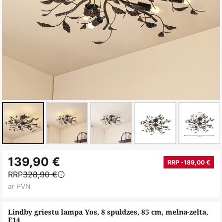
Iet
139,90 €
uz
RRP -189,00 €
RRP
328,90 €
galerijas
ar PVN
sākumu
Lindby griestu lampa Yos, 8 spuldzes, 85 cm, melna-zelta,
E14