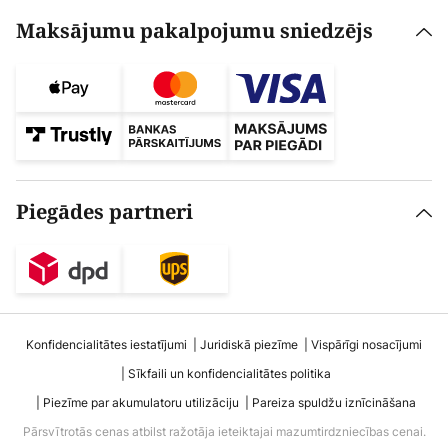
Maksājumu pakalpojumu sniedzējs
Piegādes partneri
Konfidencialitātes iestatījumi
Juridiskā piezīme
Vispārīgi nosacījumi
Sīkfaili un konfidencialitātes politika
Piezīme par akumulatoru utilizāciju
Pareiza spuldžu iznīcināšana
Pārsvītrotās cenas atbilst ražotāja ieteiktajai mazumtirdzniecības cenai.