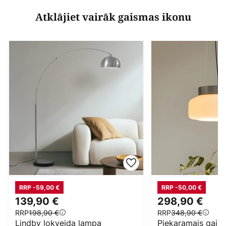
Atklājiet vairāk gaismas ikonu
RRP -59,00 €
RRP -50,00 €
139,90 €
298,90 €
RRP
198,90 €
RRP
348,90 €
Lindby lokveida lampa
Piekaramais gais