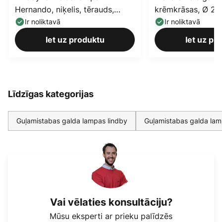
Hernando, niķelis, tērauds,
krēmkrāsas, Ø 25 
augstums 188 cm
Ir noliktavā
Ir noliktavā
Iet uz produktu
Iet uz pr
Līdzīgas kategorijas
Guļamistabas galda lampas lindby
Guļamistabas galda la
Vai vēlaties konsultāciju?
Mūsu eksperti ar prieku palīdzēs