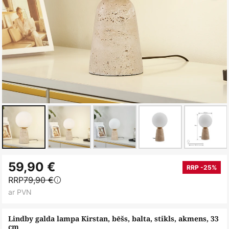
Iet
59,90 €
uz
RRP -25%
RRP
79,90 €
galerijas
ar PVN
sākumu
Lindby galda lampa Kirstan, bēšs, balta, stikls, akmens, 33
cm