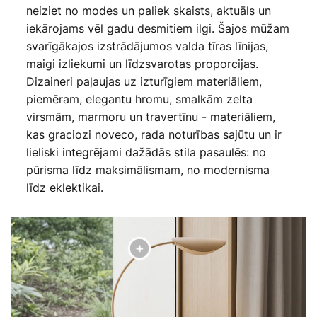
neiziet no modes un paliek skaists, aktuāls un
iekārojams vēl gadu desmitiem ilgi. Šajos mūžam
svarīgākajos izstrādājumos valda tīras līnijas,
maigi izliekumi un līdzsvarotas proporcijas.
Dizaineri paļaujas uz izturīgiem materiāliem,
piemēram, elegantu hromu, smalkām zelta
virsmām, marmoru un travertīnu - materiāliem,
kas graciozi noveco, rada noturības sajūtu un ir
lieliski integrējami dažādās stila pasaulēs: no
pūrisma līdz maksimālismam, no modernisma
līdz eklektikai.