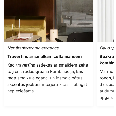
Nepārsniedzama elegance
Daudzpu
Travertīns ar smalkām zelta niansēm
Bezkrās
kombinā
Kad travertīns satiekas ar smalkiem zelta
toņiem, rodas grezna kombinācija, kas
Marmors 
rada smalku eleganci un izsmalcinātus
toņos, b
akcentus jebkurā interjerā - tas ir obligāti
dzīslās.
nepieciešams.
audumu v
apgaism