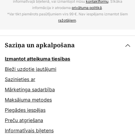
informatīvajā biļetenā, vai izmantojot mūsu
kontaktformu
. Sīkāka
informācija ir atrodama
privātuma politikā
.
*Var tikt piemērots pasūtījumiem virs 99 €. Nav iespējams izmantot šiem
ražotājiem
.
Saziņa un apkalpošana
Izmantot atteikuma tiesības
Bieži uzdotie jautājumi
Sazinieties ar
Mārketinga sadarbība
Maksājuma metodes
Piegādes iespējas
Preču atgriešana
Informatīvais biļetens