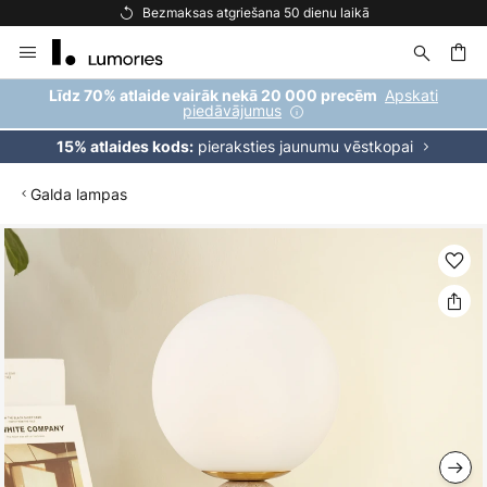
Bezmaksas atgriešana 50 dienu laikā
Skip
to
Content
ēšana
Apskati
Līdz 70% atlaide vairāk nekā 20 000 precēm
piedāvājumus
pieraksties jaunumu vēstkopai
15% atlaides kods:
Galda lampas
Iet
uz
galerijas
beigām