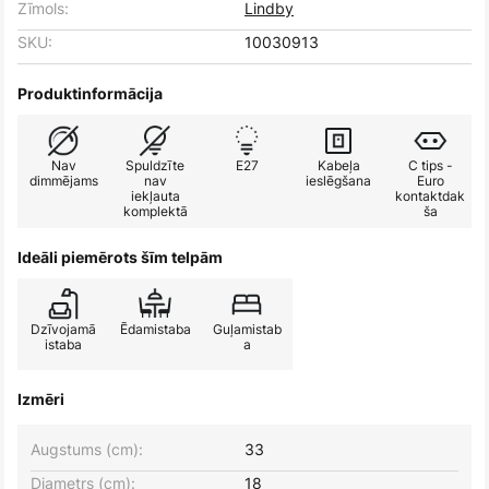
Zīmols:
Lindby
SKU:
10030913
Produktinformācija
Nav
Spuldzīte
E27
Kabeļa
C tips -
dimmējams
nav
ieslēgšana
Euro
iekļauta
kontaktdak
komplektā
ša
Ideāli piemērots šīm telpām
Dzīvojamā
Ēdamistaba
Guļamistab
istaba
a
Izmēri
Augstums (cm):
33
Diametrs (cm):
18