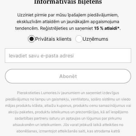
Informatīvais biļetens
Uzziniet pirmie par mūsu īpašajiem piedāvājumiem,
ekskluzīvām atlaidēm un jaunākajām apgaismojuma
tendencēm. Reģistrējieties un saņemiet
.
15 % atlaidi*
Privātais klients
Uzņēmums
Abonēt
Pierakstieties Lumories.lv jaunumiem un saņemiet izdevīgus
piedāvājumus no lampu un gaismekļu, ventilatoru, solāro sistēmu un viedo
mājas produktu klāsta, atlaižu kuponus, produktu cenu samazinājumus vai
akciju paketes, produktu ieteikumus un prezentācijas, kā arī iespējamo
sadarbības partneru saturu un aptaujas un lūgumus par pirkumu
atsauksmēm un ieteikumiem. Jūs varat jebkurā laikā atteikties no
abonēšanas, izmantojot atteikšanās saiti, kas atrodama katrā