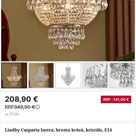
Iet
208,90 €
uz
RRP -141,00 €
RRP
349,90 €
galerijas
ar PVN
sākumu
Lindby Casparia lustra, hroma krāsā, kristāls, E14