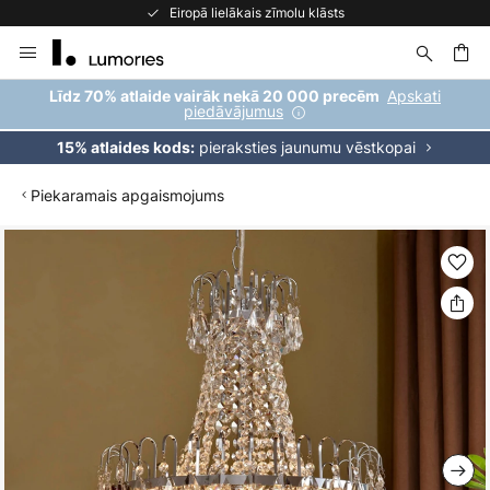
Eiropā lielākais zīmolu klāsts
Skip
to
Content
ēšana
Apskati
Līdz 70% atlaide vairāk nekā 20 000 precēm
piedāvājumus
pieraksties jaunumu vēstkopai
15% atlaides kods:
Piekaramais apgaismojums
Iet
uz
galerijas
beigām