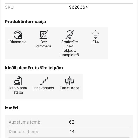
SKU:
9620364
Produktinformācija
Dimmable
Bez
Spuldzīte
E14
dimmera
nav
iekļauta
komplektā
Ideāli piemērots šīm telpām
Dzīvojamā
Priekšnams
Ēdamistaba
istaba
Izmēri
Augstums (cm):
62
Diametrs (cm):
44