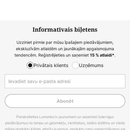
Informatīvais biļetens
Uzziniet pirmie par mūsu īpašajiem piedāvājumiem,
ekskluzīvām atlaidēm un jaunākajām apgaismojuma
tendencēm. Reģistrējieties un saņemiet
.
15 % atlaidi*
Privātais klients
Uzņēmums
Abonēt
Pierakstieties Lumories.lv jaunumiem un saņemiet izdevīgus
piedāvājumus no lampu un gaismekļu, ventilatoru, solāro sistēmu un viedo
mājas produktu klāsta, atlaižu kuponus, produktu cenu samazinājumus vai