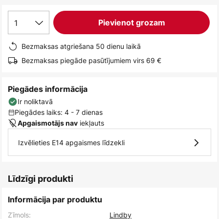
1
Pievienot grozam
Bezmaksas atgriešana 50 dienu laikā
Bezmaksas piegāde pasūtījumiem virs 69 €
Piegādes informācija
Ir noliktavā
Piegādes laiks: 4 - 7 dienas
iekļauts
Apgaismotājs nav
Izvēlieties E14 apgaismes līdzekli
Līdzīgi produkti
Informācija par produktu
Zīmols:
Lindby