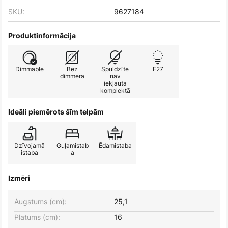
SKU:
9627184
Produktinformācija
Dimmable
Bez
Spuldzīte
E27
dimmera
nav
iekļauta
komplektā
Ideāli piemērots šīm telpām
Dzīvojamā
Guļamistab
Ēdamistaba
istaba
a
Izmēri
Augstums (cm):
25,1
Platums (cm):
16