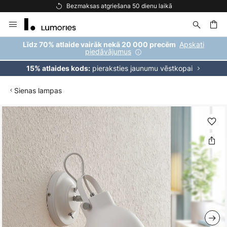
Bezmaksas atgriešana 50 dienu laikā
Skip
to
Content
ēšana
Apskati
Līdz 70% atlaide vairāk nekā 20 000 precēm
piedāvājumus
pieraksties jaunumu vēstkopai
15% atlaides kods:
Sienas lampas
Iet
uz
galerijas
beigām