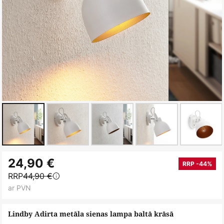
Iet
24,90 €
uz
RRP -44%
RRP
44,90 €
galerijas
ar PVN
sākumu
Lindby Adirta metāla sienas lampa baltā krāsā