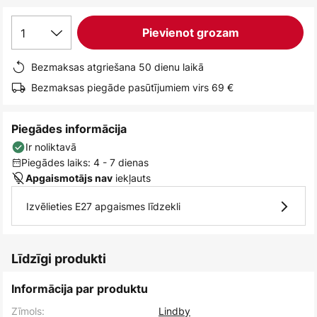
1
Pievienot grozam
Bezmaksas atgriešana 50 dienu laikā
Bezmaksas piegāde pasūtījumiem virs 69 €
Piegādes informācija
Ir noliktavā
Piegādes laiks: 4 - 7 dienas
iekļauts
Apgaismotājs nav
Izvēlieties E27 apgaismes līdzekli
Līdzīgi produkti
Informācija par produktu
Zīmols:
Lindby