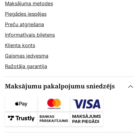
Maksājuma metodes
Piegādes iespējas
Preču atgriešana
Informatīvais biļetens
Klienta konts
Gaismas iedvesma
Ražotāja garantija
Maksājumu pakalpojumu sniedzējs