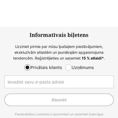
Informatīvais biļetens
Uzziniet pirmie par mūsu īpašajiem piedāvājumiem,
ekskluzīvām atlaidēm un jaunākajām apgaismojuma
tendencēm. Reģistrējieties un saņemiet
.
15 % atlaidi*
Privātais klients
Uzņēmums
Abonēt
Pierakstieties Lumories.lv jaunumiem un saņemiet izdevīgus