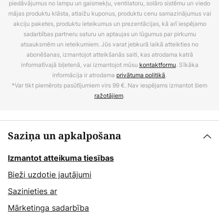
piedāvājumus no lampu un gaismekļu, ventilatoru, solāro sistēmu un viedo
mājas produktu klāsta, atlaižu kuponus, produktu cenu samazinājumus vai
akciju paketes, produktu ieteikumus un prezentācijas, kā arī iespējamo
sadarbības partneru saturu un aptaujas un lūgumus par pirkumu
atsauksmēm un ieteikumiem. Jūs varat jebkurā laikā atteikties no
abonēšanas, izmantojot atteikšanās saiti, kas atrodama katrā
informatīvajā biļetenā, vai izmantojot mūsu
kontaktformu
. Sīkāka
informācija ir atrodama
privātuma politikā
.
*Var tikt piemērots pasūtījumiem virs 99 €. Nav iespējams izmantot šiem
ražotājiem
.
Saziņa un apkalpošana
Izmantot atteikuma tiesības
Bieži uzdotie jautājumi
Sazinieties ar
Mārketinga sadarbība