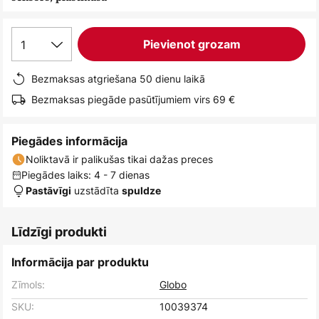
1
Pievienot grozam
Bezmaksas atgriešana 50 dienu laikā
Bezmaksas piegāde pasūtījumiem virs 69 €
Piegādes informācija
Noliktavā ir palikušas tikai dažas preces
Piegādes laiks: 4 - 7 dienas
uzstādīta
Pastāvīgi
spuldze
Līdzīgi produkti
Informācija par produktu
Zīmols:
Globo
SKU:
10039374