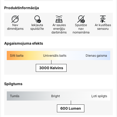
Produktinformācija
Nav
Iekļauta
Ar saules
Spuldze
Ar kustības
dimmējams
spuldzīte
enerģiju
nav
sensoru
darbināms
nomaināma
Apgaismojuma efekts
Silti balta
Universāls balts
Dienas gaisma
3000 Kelvins
Spilgtums
Tumšs
Bright
Ļoti spilgts
600 Lumen