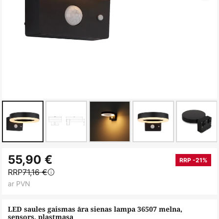
Iet
55,90 €
uz
RRP -21%
RRP
71,16 €
galerijas
ar PVN
sākumu
LED saules gaismas āra sienas lampa 36507 melna,
sensors, plastmasa