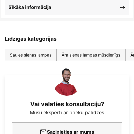
Sīkāka informācija
Līdzīgas kategorijas
Saules sienas lampas
Āra sienas lampas mūsdienīgs
Ā
Vai vēlaties konsultāciju?
Mūsu eksperti ar prieku palīdzēs
Sazinieties ar mums