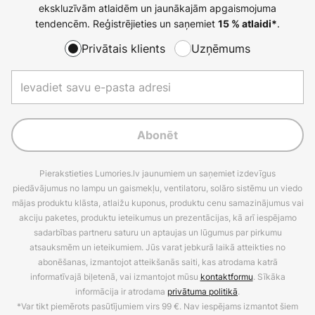
ekskluzīvām atlaidēm un jaunākajām apgaismojuma
tendencēm. Reģistrējieties un saņemiet
.
15 % atlaidi*
Privātais klients
Uzņēmums
Abonēt
Pierakstieties Lumories.lv jaunumiem un saņemiet izdevīgus
piedāvājumus no lampu un gaismekļu, ventilatoru, solāro sistēmu un viedo
mājas produktu klāsta, atlaižu kuponus, produktu cenu samazinājumus vai
akciju paketes, produktu ieteikumus un prezentācijas, kā arī iespējamo
sadarbības partneru saturu un aptaujas un lūgumus par pirkumu
atsauksmēm un ieteikumiem. Jūs varat jebkurā laikā atteikties no
abonēšanas, izmantojot atteikšanās saiti, kas atrodama katrā
informatīvajā biļetenā, vai izmantojot mūsu
kontaktformu
. Sīkāka
informācija ir atrodama
privātuma politikā
.
*Var tikt piemērots pasūtījumiem virs 99 €. Nav iespējams izmantot šiem