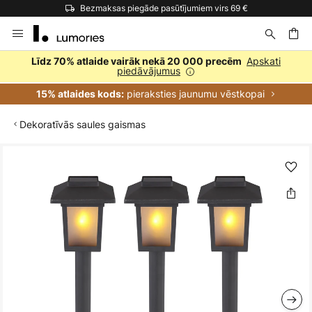
Bezmaksas piegāde pasūtījumiem virs 69 €
Skip
to
Content
ēšana
Apskati
Līdz 70% atlaide vairāk nekā 20 000 precēm
piedāvājumus
pieraksties jaunumu vēstkopai
15% atlaides kods:
Dekoratīvās saules gaismas
Iet
uz
galerijas
beigām