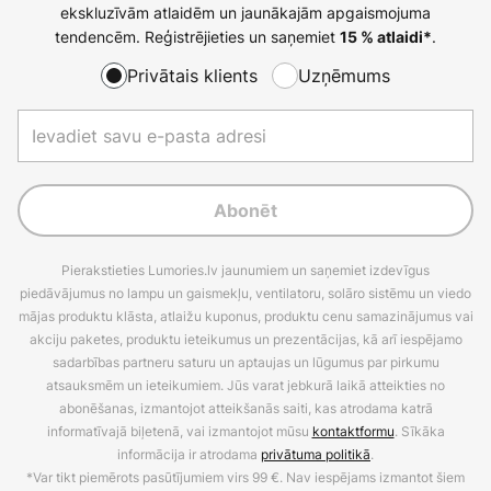
ekskluzīvām atlaidēm un jaunākajām apgaismojuma
tendencēm. Reģistrējieties un saņemiet
.
15 % atlaidi*
Privātais klients
Uzņēmums
Abonēt
Pierakstieties Lumories.lv jaunumiem un saņemiet izdevīgus
piedāvājumus no lampu un gaismekļu, ventilatoru, solāro sistēmu un viedo
mājas produktu klāsta, atlaižu kuponus, produktu cenu samazinājumus vai
akciju paketes, produktu ieteikumus un prezentācijas, kā arī iespējamo
sadarbības partneru saturu un aptaujas un lūgumus par pirkumu
atsauksmēm un ieteikumiem. Jūs varat jebkurā laikā atteikties no
abonēšanas, izmantojot atteikšanās saiti, kas atrodama katrā
informatīvajā biļetenā, vai izmantojot mūsu
kontaktformu
. Sīkāka
informācija ir atrodama
privātuma politikā
.
*Var tikt piemērots pasūtījumiem virs 99 €. Nav iespējams izmantot šiem