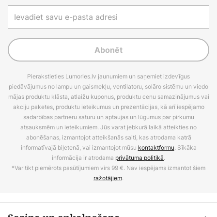
Abonēt
Pierakstieties Lumories.lv jaunumiem un saņemiet izdevīgus
piedāvājumus no lampu un gaismekļu, ventilatoru, solāro sistēmu un viedo
mājas produktu klāsta, atlaižu kuponus, produktu cenu samazinājumus vai
akciju paketes, produktu ieteikumus un prezentācijas, kā arī iespējamo
sadarbības partneru saturu un aptaujas un lūgumus par pirkumu
atsauksmēm un ieteikumiem. Jūs varat jebkurā laikā atteikties no
abonēšanas, izmantojot atteikšanās saiti, kas atrodama katrā
informatīvajā biļetenā, vai izmantojot mūsu
kontaktformu
. Sīkāka
informācija ir atrodama
privātuma politikā
.
*Var tikt piemērots pasūtījumiem virs 99 €. Nav iespējams izmantot šiem
ražotājiem
.