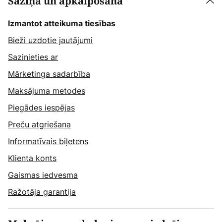
Saziņa un apkalpošana
Izmantot atteikuma tiesības
Bieži uzdotie jautājumi
Sazinieties ar
Mārketinga sadarbība
Maksājuma metodes
Piegādes iespējas
Preču atgriešana
Informatīvais biļetens
Klienta konts
Gaismas iedvesma
Ražotāja garantija