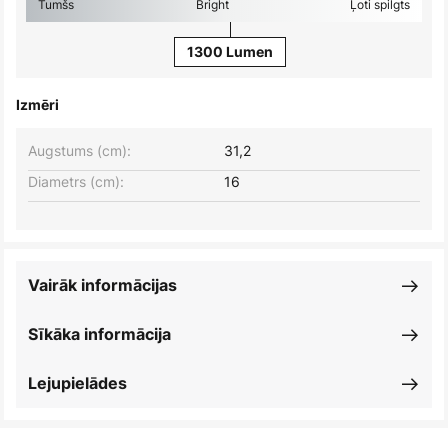
Tumšs
Bright
Ļoti spilgts
1300 Lumen
Izmēri
Augstums (cm):
31,2
Diametrs (cm):
16
Vairāk informācijas
Sīkāka informācija
Lejupielādes