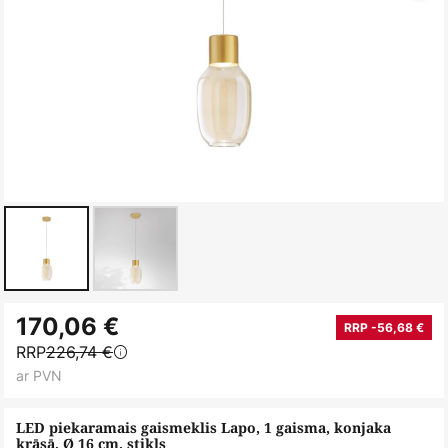
Iet
170,06 €
uz
RRP -56,68 €
RRP
226,74 €
galerijas
ar PVN
sākumu
LED piekaramais gaismeklis Lapo, 1 gaisma, konjaka
krāsā, Ø 16 cm, stikls