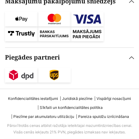
Maksājumu pakalpojumu sniedzējs
Piegādes partneri
Konfidencialitātes iestatījumi
Juridiskā piezīme
Vispārīgi nosacījumi
Sīkfaili un konfidencialitātes politika
Piezīme par akumulatoru utilizāciju
Pareiza spuldžu iznīcināšana
Pārsvītrotās cenas atbilst ražotāja ieteiktajai mazumtirdzniecības cenai.
Visās cenās iekļauts 21% PVN, piegādes izmaksas nav iekļautas.