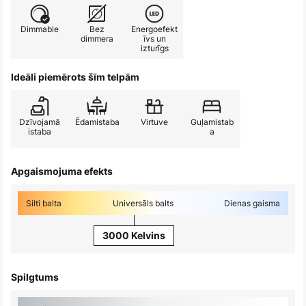
Dimmable
Bez
Energoefekt
dimmera
īvs un
izturīgs
Ideāli piemērots šīm telpām
Dzīvojamā
Ēdamistaba
Virtuve
Guļamistab
istaba
a
Apgaismojuma efekts
Silti balta
Universāls balts
Dienas gaisma
3000 Kelvins
Spilgtums