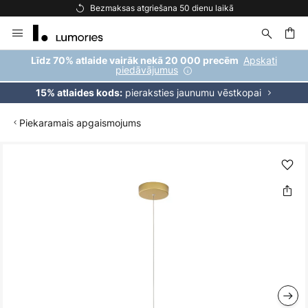
Bezmaksas atgriešana 50 dienu laikā
Skip
to
Content
ēšana
Apskati
Līdz 70% atlaide vairāk nekā 20 000 precēm
piedāvājumus
pieraksties jaunumu vēstkopai
15% atlaides kods:
Piekaramais apgaismojums
Iet
uz
galerijas
beigām