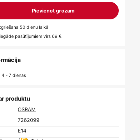
Pievienot grozam
griešana 50 dienu laikā
egāde pasūtījumiem virs 69 €
ormācija
 4 - 7 dienas
ar produktu
OSRAM
7262099
E14