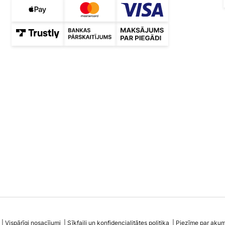
Vispārīgi nosacījumi
Sīkfaili un konfidencialitātes politika
Piezīme par akumu