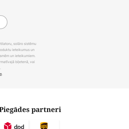
latoru, solāro sistēmu
roduktu ieteikumus un
uksmēm un ieteikumiem.
rmatīvajā biļetenā, vai
.
m
.
Piegādes partneri