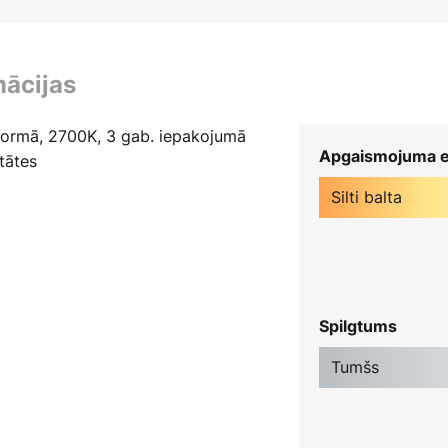
mācijas
formā, 2700K, 3 gab. iepakojumā
Apgaismojuma e
tātes
Silti balta
Spilgtums
Tumšs