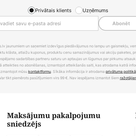
Privātais klients
Uzņēmums
Abonēt
es.lv jaunumiem un saņemiet izdevīgus piedāvājumus no lampu un gaismekļu, venti
ktu klāsta, atlaižu kuponus, produktu cenu samazinājumus vai akciju paketes, p
 iespējamo sadarbības partneru saturu un aptaujas un lūgumus par pirkumu atsa
ā atteikties no abonēšanas, izmantojot atteikšanās saiti, kas atrodama katrā info
izmantojot mūsu
kontaktformu
. Sīkāka informācija ir atrodama
privātuma politikā
Var tikt piemērots pasūtījumiem virs 99 €. Nav iespējams izmantot šiem
ražotājie
Maksājumu pakalpojumu
sniedzējs