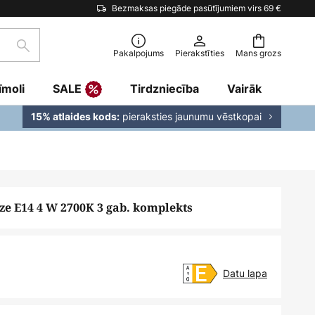
Bezmaksas piegāde pasūtījumiem virs 69 €
Meklēšana
Pakalpojums
Pierakstīties
Mans grozs
īmoli
SALE
Tirdzniecība
Vairāk
pieraksties jaunumu vēstkopai
15% atlaides kods:
ze E14 4 W 2700K 3 gab. komplekts
Datu lapa