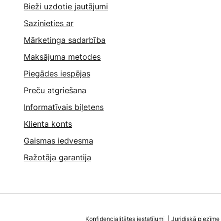
Bieži uzdotie jautājumi
Sazinieties ar
Mārketinga sadarbība
Maksājuma metodes
Piegādes iespējas
Preču atgriešana
Informatīvais biļetens
Klienta konts
Gaismas iedvesma
Ražotāja garantija
Konfidencialitātes iestatījumi
Juridiskā piezīme