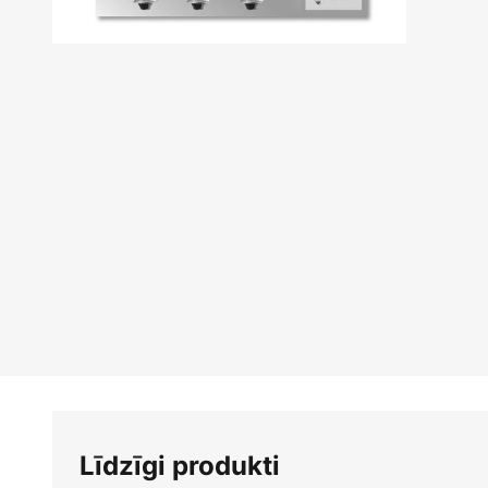
Iet
uz
galerijas
sākumu
Līdzīgi produkti