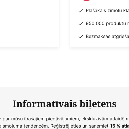
Plašākais zīmolu kl
950 000 produktu n
Bezmaksas atgrieša
Informatīvais biļetens
ie par mūsu īpašajiem piedāvājumiem, ekskluzīvām atlaidēm
ismojuma tendencēm. Reģistrējieties un saņemiet
15 % atla