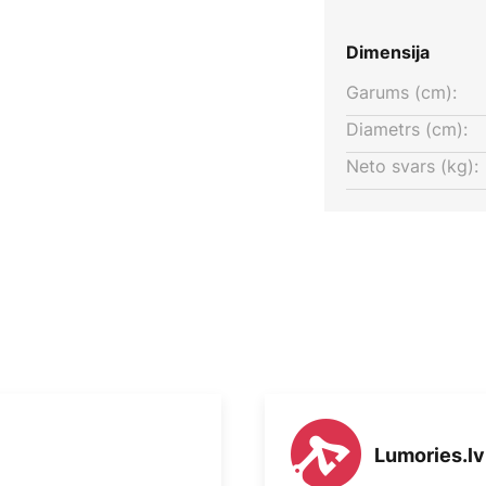
Dimensija
Garums (cm):
Diametrs (cm):
Neto svars (kg):
Lumories.lv