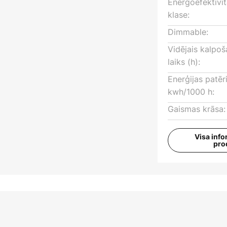
Energoefektivi
klase:
Dimmable:
Vidējais kalpo
laiks (h):
Enerģijas patēr
kwh/1000 h:
Gaismas krāsa:
Visa info
pro