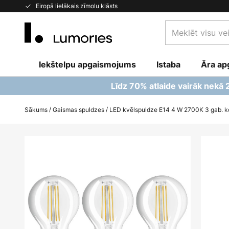
Skip
Eiropā lielākais zīmolu klāsts
to
Meklēt
Content
visu
veikalu
Iekštelpu apgaismojums
Istaba
šeit...
Āra ap
Līdz 70% atlaide vairāk nekā
Sākums
Gaismas spuldzes
LED kvēlspuldze E14 4 W 2700K 3 gab. k
Iet
uz
galerijas
beigām