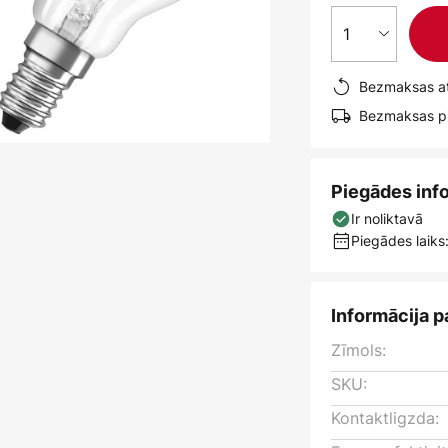
1
Bezmaksas at
Bezmaksas pi
Piegādes inf
Ir noliktavā
Piegādes laiks:
Informācija p
Zīmols:
SKU:
Kontaktligzda: