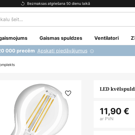
Bezmaksas atgriešana 50 dienu laikā
gaismojums
Gaismas spuldzes
Ventilatori
Z
Apskati piedāvājumus
 20 000 precēm
omplekts
LED kvēlspuld
11,90 €
ar PVN