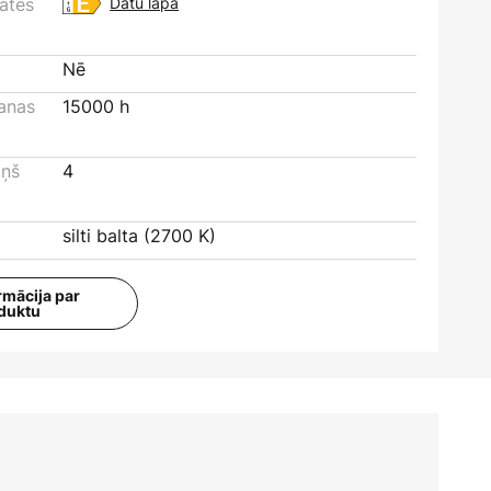
tātes
Datu lapa
Nē
šanas
15000 h
iņš
4
silti balta (2700 K)
rmācija par
duktu