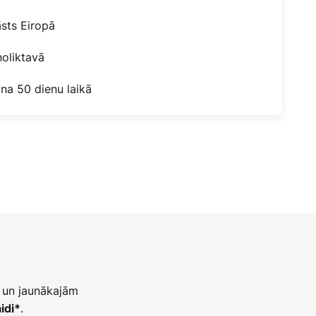
āsts Eiropā
oliktavā
na 50 dienu laikā
 un jaunākajām
.
idi*