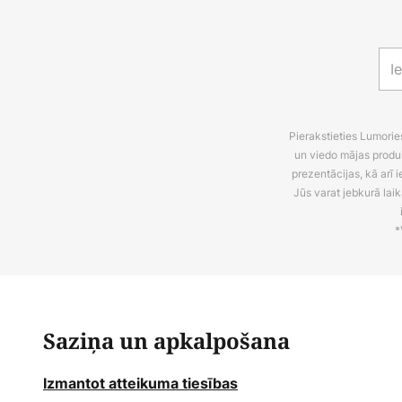
Pierakstieties Lumori
un viedo mājas produ
prezentācijas, kā arī
Jūs varat jebkurā laik
*
Saziņa un apkalpošana
Izmantot atteikuma tiesības