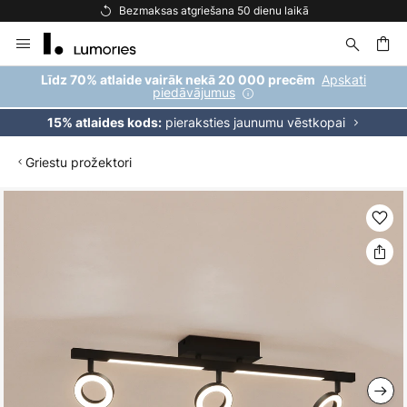
Bezmaksas atgriešana 50 dienu laikā
Skip
to
Content
ēšana
Apskati
Līdz 70% atlaide vairāk nekā 20 000 precēm
piedāvājumus
pieraksties jaunumu vēstkopai
15% atlaides kods:
Griestu prožektori
Iet
uz
galerijas
beigām