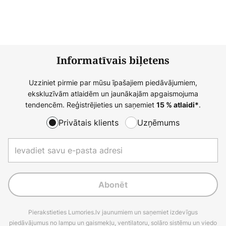
Informatīvais biļetens
Uzziniet pirmie par mūsu īpašajiem piedāvājumiem,
ekskluzīvām atlaidēm un jaunākajām apgaismojuma
tendencēm. Reģistrējieties un saņemiet
.
15 % atlaidi*
Privātais klients
Uzņēmums
Abonēt
Pierakstieties Lumories.lv jaunumiem un saņemiet izdevīgus
piedāvājumus no lampu un gaismekļu, ventilatoru, solāro sistēmu un viedo