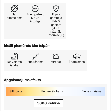
Nav
Energoefekt
Eglo –
dimmējams
īvs un
garantija
izturīgs
līdz 5
gadiem
(skatīt
ražotāja
informāciju)
Ideāli piemērots šīm telpām
Dzīvojamā
Priekšnams
Virtuve
Ēdamistaba
istaba
Apgaismojuma efekts
Silti balta
Universāls balts
Dienas gaisma
3000 Kelvins