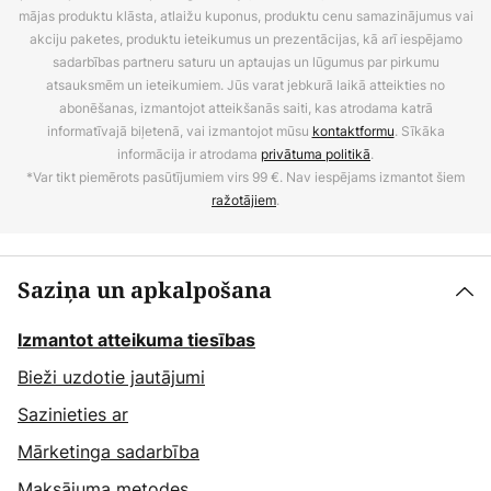
mājas produktu klāsta, atlaižu kuponus, produktu cenu samazinājumus vai
akciju paketes, produktu ieteikumus un prezentācijas, kā arī iespējamo
sadarbības partneru saturu un aptaujas un lūgumus par pirkumu
atsauksmēm un ieteikumiem. Jūs varat jebkurā laikā atteikties no
abonēšanas, izmantojot atteikšanās saiti, kas atrodama katrā
informatīvajā biļetenā, vai izmantojot mūsu
kontaktformu
. Sīkāka
informācija ir atrodama
privātuma politikā
.
*Var tikt piemērots pasūtījumiem virs 99 €. Nav iespējams izmantot šiem
ražotājiem
.
Saziņa un apkalpošana
Izmantot atteikuma tiesības
Bieži uzdotie jautājumi
Sazinieties ar
Mārketinga sadarbība
Maksājuma metodes