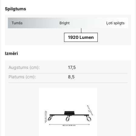
Spilgtums
Tumšs
Bright
Ļoti spilgts
1920 Lumen
Izmēri
Augstums (cm):
17,5
Platums (cm):
8,5