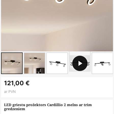
Iet
121,00 €
uz
galerijas
ar PVN
sākumu
LED griestu prožektors Cardillio 2 melns ar trim
gredzeniem