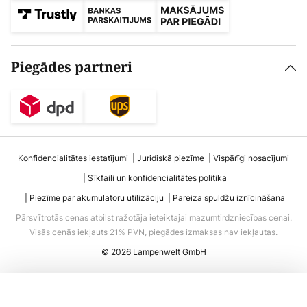
Piegādes partneri
Konfidencialitātes iestatījumi
Juridiskā piezīme
Vispārīgi nosacījumi
Sīkfaili un konfidencialitātes politika
Piezīme par akumulatoru utilizāciju
Pareiza spuldžu iznīcināšana
Pārsvītrotās cenas atbilst ražotāja ieteiktajai mazumtirdzniecības cenai.
Visās cenās iekļauts 21% PVN, piegādes izmaksas nav iekļautas.
© 2026 Lampenwelt GmbH
Pievienot grozam