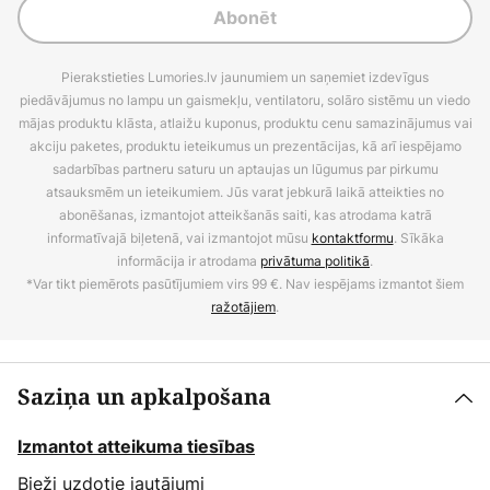
Abonēt
Pierakstieties Lumories.lv jaunumiem un saņemiet izdevīgus
piedāvājumus no lampu un gaismekļu, ventilatoru, solāro sistēmu un viedo
mājas produktu klāsta, atlaižu kuponus, produktu cenu samazinājumus vai
akciju paketes, produktu ieteikumus un prezentācijas, kā arī iespējamo
sadarbības partneru saturu un aptaujas un lūgumus par pirkumu
atsauksmēm un ieteikumiem. Jūs varat jebkurā laikā atteikties no
abonēšanas, izmantojot atteikšanās saiti, kas atrodama katrā
informatīvajā biļetenā, vai izmantojot mūsu
kontaktformu
. Sīkāka
informācija ir atrodama
privātuma politikā
.
*Var tikt piemērots pasūtījumiem virs 99 €. Nav iespējams izmantot šiem
ražotājiem
.
Saziņa un apkalpošana
Izmantot atteikuma tiesības
Bieži uzdotie jautājumi