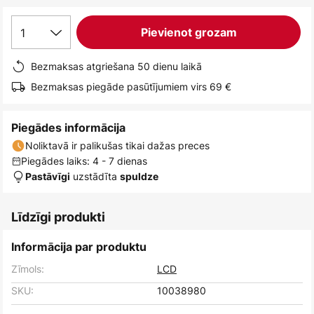
1
Pievienot grozam
Bezmaksas atgriešana 50 dienu laikā
Bezmaksas piegāde pasūtījumiem virs 69 €
Piegādes informācija
Noliktavā ir palikušas tikai dažas preces
Piegādes laiks: 4 - 7 dienas
uzstādīta
Pastāvīgi
spuldze
Līdzīgi produkti
Informācija par produktu
Zīmols:
LCD
SKU:
10038980