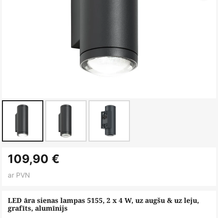
Iet
109,90 €
uz
galerijas
ar PVN
sākumu
LED āra sienas lampas 5155, 2 x 4 W, uz augšu & uz leju,
grafīts, alumīnijs