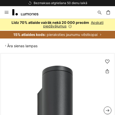
Bezmaksas atgriešana 50 dienu laikā
Skip
to
Content
ēšana
Apskati
Līdz 70% atlaide vairāk nekā 20 000 precēm
piedāvājumus
pieraksties jaunumu vēstkopai
15% atlaides kods:
Āra sienas lampas
Iet
uz
galerijas
beigām