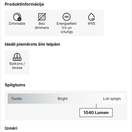
Produktinformācija
Dimmable
Bez
Energoefekt
IP65
dimmera
īvs un
izturīgs
Ideāli piemērots šīm telpām
Balkons /
terase
Spilgtums
Tumšs
Bright
Ļoti spilgts
1040 Lumen
Izmēri