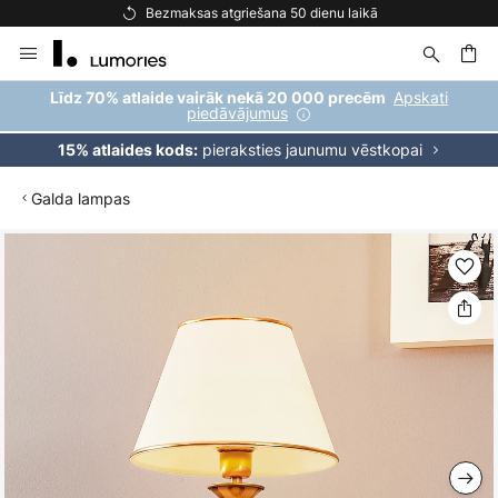
Bezmaksas atgriešana 50 dienu laikā
Skip
to
Content
ēšana
Apskati
Līdz 70% atlaide vairāk nekā 20 000 precēm
piedāvājumus
pieraksties jaunumu vēstkopai
15% atlaides kods:
Galda lampas
Iet
uz
galerijas
beigām