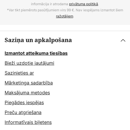
informācija ir atrodama
privātuma politikā
.
*Var tikt piemērots pasūtījumiem virs 99 €. Nav iespējams izmantot šiem
ražotājiem
.
Saziņa un apkalpošana
Izmantot atteikuma tiesības
Bieži uzdotie jautājumi
Sazinieties ar
Mārketinga sadarbība
Maksājuma metodes
Piegādes iespējas
Preču atgriešana
Informatīvais biļetens