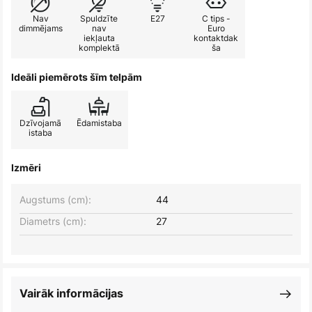
Nav
Spuldzīte
E27
C tips -
dimmējams
nav
Euro
iekļauta
kontaktdak
komplektā
ša
Ideāli piemērots šīm telpām
Dzīvojamā
Ēdamistaba
istaba
Izmēri
Augstums (cm):
44
Diametrs (cm):
27
Vairāk informācijas