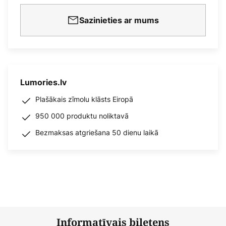
Sazinieties ar mums
Lumories.lv
Plašākais zīmolu klāsts Eiropā
950 000 produktu noliktavā
Bezmaksas atgriešana 50 dienu laikā
Informatīvais biļetens