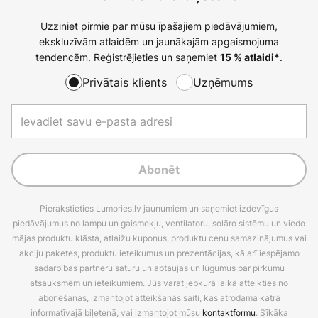
Uzziniet pirmie par mūsu īpašajiem piedāvājumiem,
ekskluzīvām atlaidēm un jaunākajām apgaismojuma
tendencēm. Reģistrējieties un saņemiet
.
15 % atlaidi*
Privātais klients
Uzņēmums
Abonēt
Pierakstieties Lumories.lv jaunumiem un saņemiet izdevīgus
piedāvājumus no lampu un gaismekļu, ventilatoru, solāro sistēmu un viedo
mājas produktu klāsta, atlaižu kuponus, produktu cenu samazinājumus vai
akciju paketes, produktu ieteikumus un prezentācijas, kā arī iespējamo
sadarbības partneru saturu un aptaujas un lūgumus par pirkumu
atsauksmēm un ieteikumiem. Jūs varat jebkurā laikā atteikties no
abonēšanas, izmantojot atteikšanās saiti, kas atrodama katrā
informatīvajā biļetenā, vai izmantojot mūsu
kontaktformu
. Sīkāka