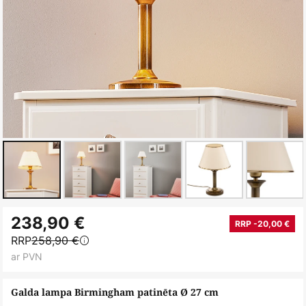
Iet
238,90 €
uz
RRP -20,00 €
RRP
258,90 €
galerijas
ar PVN
sākumu
Galda lampa Birmingham patinēta Ø 27 cm