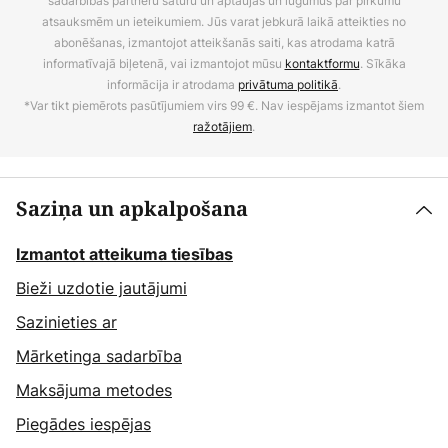
sadarbības partneru saturu un aptaujas un lūgumus par pirkumu
atsauksmēm un ieteikumiem. Jūs varat jebkurā laikā atteikties no
abonēšanas, izmantojot atteikšanās saiti, kas atrodama katrā
informatīvajā biļetenā, vai izmantojot mūsu
kontaktformu
. Sīkāka
informācija ir atrodama
privātuma politikā
.
*Var tikt piemērots pasūtījumiem virs 99 €. Nav iespējams izmantot šiem
ražotājiem
.
Saziņa un apkalpošana
Izmantot atteikuma tiesības
Bieži uzdotie jautājumi
Sazinieties ar
Mārketinga sadarbība
Maksājuma metodes
Piegādes iespējas