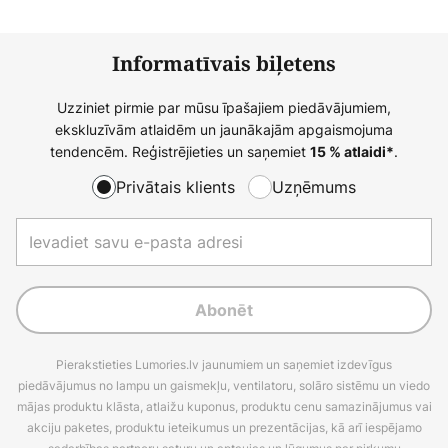
Informatīvais biļetens
Uzziniet pirmie par mūsu īpašajiem piedāvājumiem,
ekskluzīvām atlaidēm un jaunākajām apgaismojuma
tendencēm. Reģistrējieties un saņemiet
.
15 % atlaidi*
Privātais klients
Uzņēmums
Abonēt
Pierakstieties Lumories.lv jaunumiem un saņemiet izdevīgus
piedāvājumus no lampu un gaismekļu, ventilatoru, solāro sistēmu un viedo
mājas produktu klāsta, atlaižu kuponus, produktu cenu samazinājumus vai
akciju paketes, produktu ieteikumus un prezentācijas, kā arī iespējamo