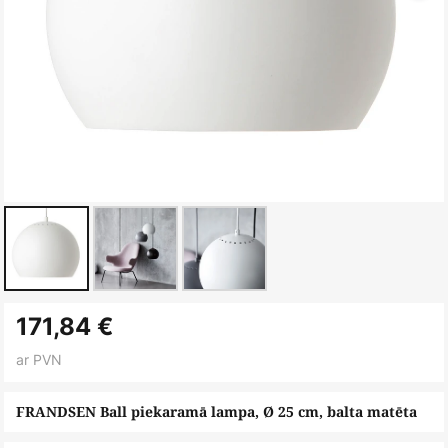
Iet
171,84 €
uz
galerijas
ar PVN
sākumu
FRANDSEN Ball piekaramā lampa, Ø 25 cm, balta matēta