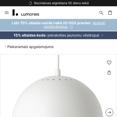
Bezmaksas atgriešana 50 dienu laikā
Skip
to
Content
ēšana
Apskati
Līdz 70% atlaide vairāk nekā 20 000 precēm
piedāvājumus
pieraksties jaunumu vēstkopai
15% atlaides kods:
Piekaramais apgaismojums
Iet
uz
galerijas
beigām