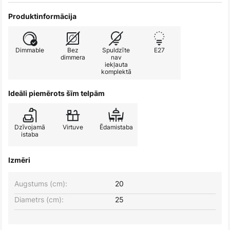
Produktinformācija
Dimmable
Bez
Spuldzīte
E27
dimmera
nav
iekļauta
komplektā
Ideāli piemērots šīm telpām
Dzīvojamā
Virtuve
Ēdamistaba
istaba
Izmēri
Augstums (cm):
20
Diametrs (cm):
25